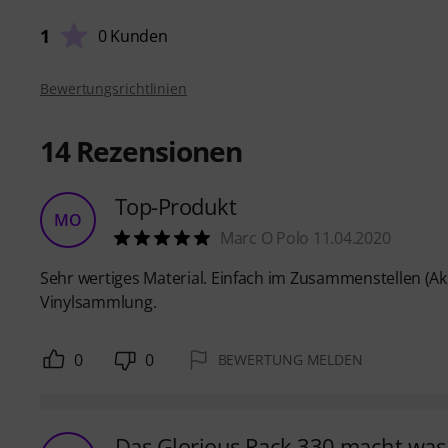
1
0 Kunden
Bewertungsrichtlinien
14
Rezensionen
Top-Produkt
MO
Marc O Polo 11.04.2020
Sehr wertiges Material. Einfach im Zusammenstellen (A
Vinylsammlung.
0
0
BEWERTUNG MELDEN
Das Glorious Rack 330 macht was 