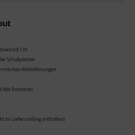
out
Advanced 110
die Schallplatten
kömmlichen Möbellösungen
d Mix Extension
ht im Lieferumfang enthalten)