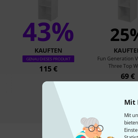
43%
25
KAUFTEN
KAUFTE
Fun Generation V
GENAU DIESES PRODUKT
Three Top W
115 €
69 €
Mit 
Mit un
biete
Einste
Statis