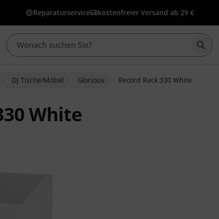
Reparaturservice
kostenfreier Versand ab 29 €
Such
DJ Tische/Möbel
Glorious
Record Rack 330 White
330 White
ewertungen