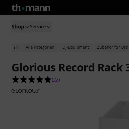
Shop
Service
Alle Kategorien
DJ-Equipment
Zubehör für DJ's
Glorious Record Rack 
5.0 von 5 Sternen aus 22 Kundenb
(
22
)