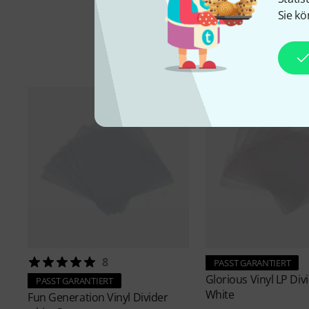
Sie kö
8
PASST GARANTIERT
Glorious
Vinyl LP Div
PASST GARANTIERT
White
Fun Generation
Vinyl Divider