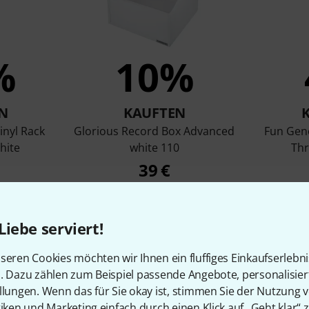
%
10%
N
KAUFTEN
inyl Rack
Glorious Record Box Advanced
Fun Gene
hite
white 110
Thr
39 €
Liebe serviert!
Vergleichen
seren Cookies möchten wir Ihnen ein fluffiges Einkaufserlebn
n. Dazu zählen zum Beispiel passende Angebote, personalisie
llungen. Wenn das für Sie okay ist, stimmen Sie der Nutzung 
tiken und Marketing einfach durch einen Klick auf „Geht klar“ z