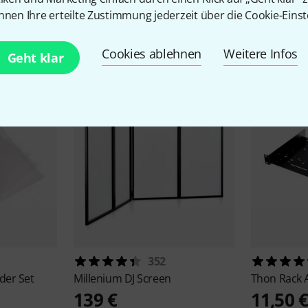
nnen Ihre erteilte Zustimmung jederzeit über die Cookie-Einst
Zubehör & passende Artike
Cookies ablehnen
Weitere Infos
Geht klar
352
ider Set
Millenium
DJ Screen
Thon
Rack 
139 €
11,50 