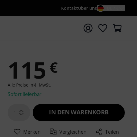
Kontakt
Über uns
DE / €
e mit Suchwort {searchTerm} starten
115
€
Alle Preise inkl. MwSt.
Sofort lieferbar
IN DEN WARENKORB
1
Merken
Vergleichen
Teilen