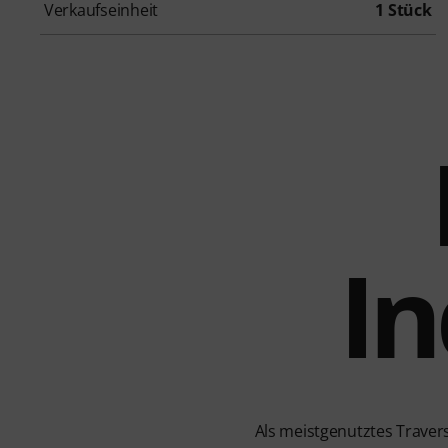
Verkaufseinheit
1 Stück
In
Als meistgenutztes Travers