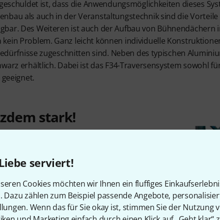
 geschuldet ist, dass die Anwendungsmöglichkeiten dieses Sys
nbau als auch in der Veranstaltungstechnik sind die Vorteil
gbar. Des Weiteren ist auch der Aufbau von Bühnendächern 
kein Problem. Ganz leicht können individuelle Konstruktionen 
n Bedürfnisse zugeschnitten sind. Neben des typischen Alumin
warz erhältlich. Dabei ist das F34-Traversensystem sowohl für
 geeignet.
tzdem stark!
on Global Truss ist ein TÜV-
 mit einem Außenmaß von 29
Liebe serviert!
 und 20 x 2 mm
s Aluminium bestehenden
seren Cookies möchten wir Ihnen ein fluffiges Einkaufserlebn
ezielles, konisches System
n. Dazu zählen zum Beispiel passende Angebote, personalisie
lches mithilfe eines
llungen. Wenn das für Sie okay ist, stimmen Sie der Nutzung 
gefügt und zum optimalen
tiken und Marketing einfach durch einen Klick auf „Geht klar“ z