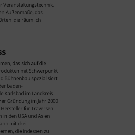
ür Veranstaltungstechnik,
ten Außenmaße, das
Orten, die räumlich
ss
men, das sich auf die
rodukten mit Schwerpunkt
nd Bühnenbau spezialisiert
 der baden-
 Karlsbad im Landkreis
ihrer Gründung im Jahr 2000
Hersteller für Traversen
n in den USA und Asien
ann mit drei
emen, die indessen zu