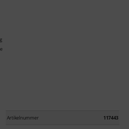
g
te
Artikelnummer
117443