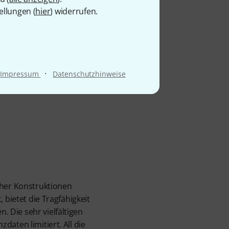
ellungen (
hier
) widerrufen.
·
Impressum
Datenschutzhinweise
cher Konstruktionen
 bietet die Tragfähigkeit
 Die sehr vielfältigen
aten limitiert. All die