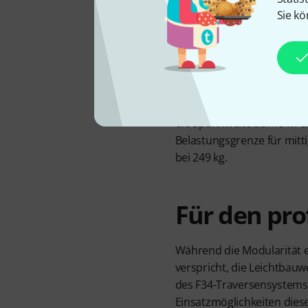
Kraftschluss gebracht wird.
Sie kö
für eine Spannweite bis zu
leichten Bauweise kann di
Spannweite großzügig bela
Spannweite von 10 m lieg
Belastungsgrenze für mitti
und für Einzellasten in de
die Spannweite auf 15 m er
Belastungsgrenze für mitt
bei 249 kg.
Für den pro
Während die Modularität e
verspricht, die Leichtbauw
des F34-Traversensystems 
Einsatzmöglichkeiten diese