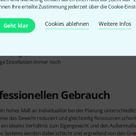
 Ausgelegt ist die F34-Serie
nnen Ihre erteilte Zustimmung jederzeit über die Cookie-Einst
 18 m. Trotz einer sehr
eses System bei moderater
Cookies ablehnen
Weitere Infos
stet werden: Bei einer
Geht klar
t die angegebene
ge Einzellasten bei 395 kg
n 1/3-Punkten bei 285 kg. Wird
höht, liegt die
ige Einzellasten immer noch
fessionellen Gebrauch
in hohes Maß an Individualität bei der Planung unterschiedli
eise das Gewicht reduziert und gleichzeitig Ressourcen schont,
ein ideales Verhältnis zum Eigengewicht und den Außenmaßen.
s Systems werden dabei schlicht und ergreifend von den Grenzd