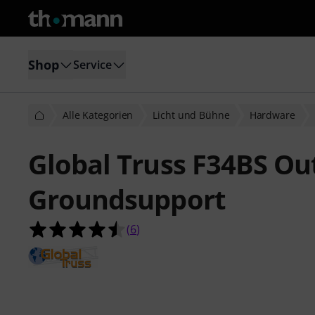
Shop
Service
Alle Kategorien
Licht und Bühne
Hardware
Global Truss F34BS Ou
Groundsupport
4.5 von 5 Sternen aus 6 Kundenbe
(
6
)