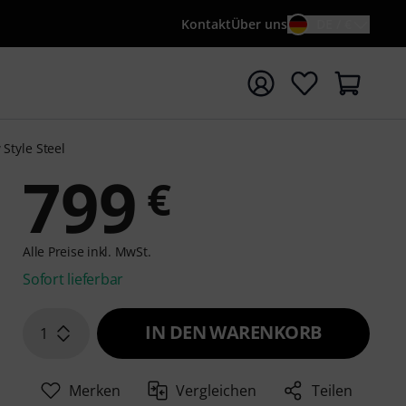
Kontakt
Über uns
DE / €
e mit Suchwort {searchTerm} starten
Style Steel
799
€
Alle Preise inkl. MwSt.
Sofort lieferbar
IN DEN WARENKORB
1
Merken
Vergleichen
Teilen