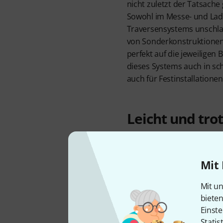
nicht zuletzt der Tatsache
Sowohl im Messe- und Lade
Traversensystems unschla
von Sonderkonstruktionen 
perfekt auf die jeweilige
dieses Systems auch in sch
auch für Festinstallationen
Leicht und tro
Das F34-Traversensystem v
geprüftes 4-Punkt-System
Mit 
cm, 50 x 2 mm Gurtrohren
Diagonalbracings. Die au
Mit un
Module werden über ein sp
biete
miteinander verbunden, we
Einste
Kupferhammers zusammen
Statis