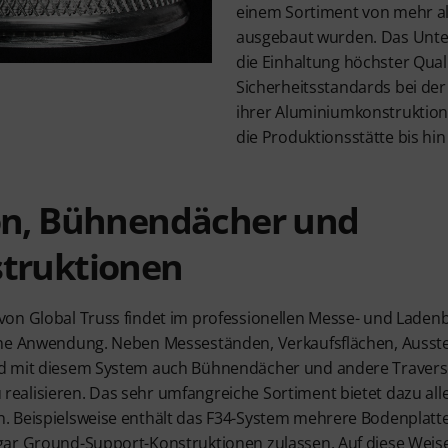
einem Sortiment von mehr a
ausgebaut wurden. Das Unte
die Einhaltung höchster Qual
Sicherheitsstandards bei de
ihrer Aluminiumkonstruktion
die Produktionsstätte bis hi
on, Bühnendächer und
truktionen
on Global Truss findet im professionellen Messe- und Ladenb
ne Anwendung. Neben Messeständen, Verkaufsflächen, Ausste
d mit diesem System auch Bühnendächer und andere Travers
alisieren. Das sehr umfangreiche Sortiment bietet dazu all
. Beispielsweise enthält das F34-System mehrere Bodenplatt
ar Ground-Support-Konstruktionen zulassen. Auf diese Weis