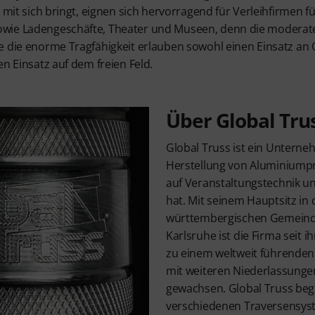
m mit sich bringt, eignen sich hervorragend für Verleihfirmen f
owie Ladengeschäfte, Theater und Museen, denn die modera
e die enorme Tragfähigkeit erlauben sowohl einen Einsatz an 
en Einsatz auf dem freien Feld.
Über Global Tru
Global Truss ist ein Unterneh
Herstellung von Aluminiump
auf Veranstaltungstechnik u
hat. Mit seinem Hauptsitz in
württembergischen Gemeinde
Karlsruhe ist die Firma seit 
zu einem weltweit führenden 
mit weiteren Niederlassunge
gewachsen. Global Truss beg
verschiedenen Traversensyst