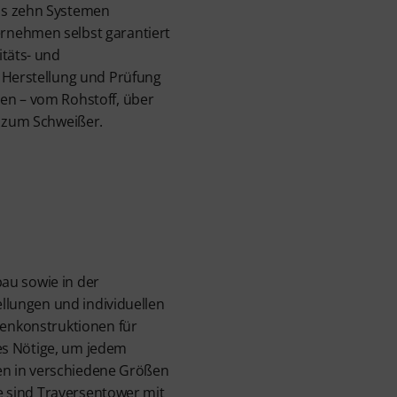
ls zehn Systemen
rnehmen selbst garantiert
itäts- und
r Herstellung und Prüfung
en – vom Rohstoff, über
n zum Schweißer.
au sowie in der
llungen und individuellen
enkonstruktionen für
es Nötige, um jedem
en in verschiedene Größen
e sind Traversentower mit