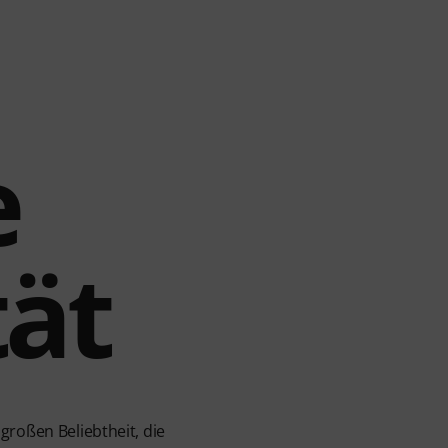
e
tät
großen Beliebtheit, die