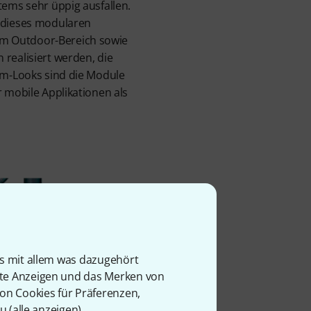
tems sehr üppig ausfallen.
e dieses modularen
im Outdoor-Bereich sowie
realisiert werden, die
ium-Looks sind die Module
 mobile Applikationen als
is mit allem was dazugehört
rte Anzeigen und das Merken von
von Cookies für Präferenzen,
u (
alle anzeigen
).