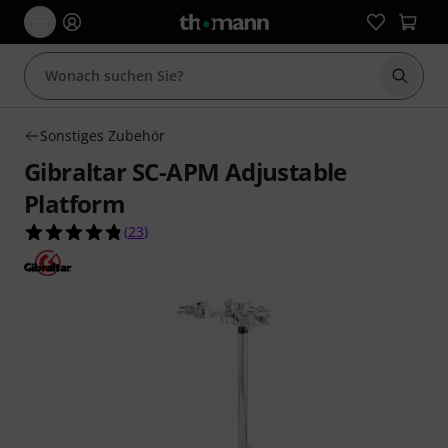
Suche 
Sonstiges Zubehör
Gibraltar SC-APM Adjustable
Platform
4.8 von 5 Sternen aus 23 Kundenbewertungen
(
23
)