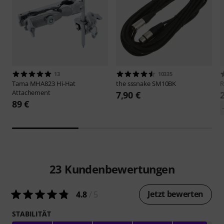
13
10335
Tama
MHA823 Hi-Hat
the sssnake
SM10BK
Attachement
7,90 €
89 €
23
Kundenbewertungen
Jetzt bewerten
4.8
/ 5
STABILITÄT