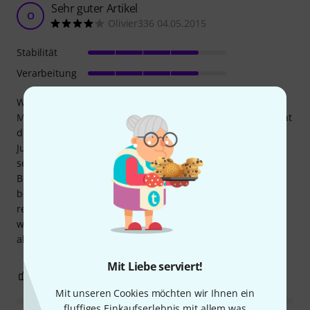
Sehr guter Artikel
O
Olivier336 04.05.2015
Stabilität
Verarbeitung
Wie so oft bei Gibraltar werden die Spezifikationen erfüllt.
Montiert auf einem Standard-Beckenständerfuß, ermöglicht
dieses Teil die Befestigung von drei Elementen. Die
Justierung ist einfach und die Hardware wirkt robust. Ich
selbst habe eine 14" Tom, einen Galgenarm mit Ride-
Becken und einen weiteren mit einem China-Becken daran
befestigt – ohne jegliche Stabilitätsprobleme. Dadurch
reduziert sich die Anzahl der benötigten Beckenständer,
was Platz und Zeit beim Auf- und Abbau spart, und das
alles zu einem fairen Preis. Ich kann es empfehlen.
Mit Liebe serviert!
0
0
BEWERTUNG MELDEN
Mit unseren Cookies möchten wir Ihnen ein
fluffiges Einkaufserlebnis mit allem was