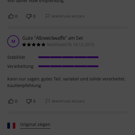
Von daher volle Empfehlung.
0
0
BEWERTUNG MELDEN
Gute "Allzweckwaffe" am Set
M
Matthias676 18.12.2010
Stabilität
Verarbeitung
Kann nur sagen: gutes Teil, variabel und solide verarbeitet.
Kaufempfehlung
0
0
BEWERTUNG MELDEN
Original zeigen