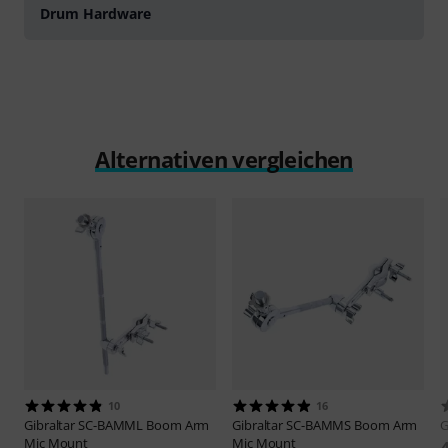
Drum Hardware
Alternativen vergleichen
10
16
Gibraltar
SC-BAMML Boom Arm
Gibraltar
SC-BAMMS Boom Arm
G
Mic Mount
Mic Mount