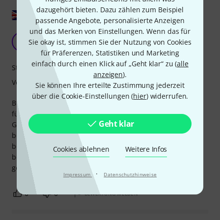
dazugehört bieten. Dazu zählen zum Beispiel
Original zeigen
passende Angebote, personalisierte Anzeigen
und das Merken von Einstellungen. Wenn das für
Gibraltar SC-APM Einstellbar
T
Sie okay ist, stimmen Sie der Nutzung von Cookies
TerryC 10.06.2013
für Präferenzen, Statistiken und Marketing
einfach durch einen Klick auf „Geht klar“ zu (
alle
Stabilität
anzeigen
).
Verarbeitung
Sie können Ihre erteilte Zustimmung jederzeit
über die Cookie-Einstellungen (
hier
) widerrufen.
Brillantes Produkt, ermöglicht mir die Vielseitigkeit, die ich
für mein Setup brauche, sei es für Tom-Halterungen,
Geht klar
Galgenarme oder Percussion-Setups, ideal für alle Setups,
besonders nützlich in einem Theatergraben, wo der Platz
begrenzt ist und Sie Ihre Ausrüstung auf den Platz
Cookies ablehnen
Weitere Infos
beschränken müssen, die beweglichen Klammern sind
genial, so einfach, aber eine brillante Ergänzung
·
Impressum
Datenschutzhinweise
0
0
BEWERTUNG MELDEN