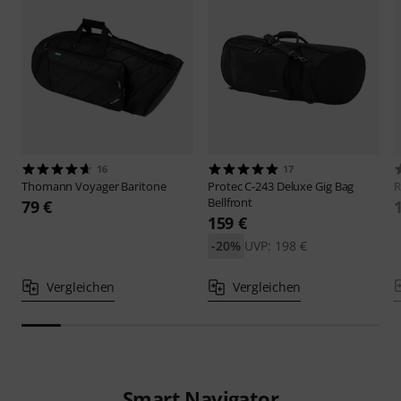
16
17
Thomann
Voyager Baritone
Protec
C-243 Deluxe Gig Bag
R
Bellfront
79 €
159 €
-20%
UVP: 198 €
Vergleichen
Vergleichen
Smart Navigator