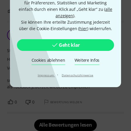
für Präferenzen, Statistiken und Marketing
einfach durch einen Klick auf „Geht klar“ zu (
alle
1
0
BEWERTUNG MELDEN
anzeigen
).
Sie können Ihre erteilte Zustimmung jederzeit
über die Cookie-Einstellungen (
hier
) widerrufen.
i.o.
B
baritonflügelhorn 27.01.2020
Geht klar
Stabilität
Handling
Cookies ablehnen
Weitere Infos
Verarbeitung
·
Impressum
Datenschutzhinweise
super preileistungsverhältnis auch gute trageeigenschaft
als rucksack jederzeit wiederzu empfehlen
0
0
BEWERTUNG MELDEN
Alle Bewertungen lesen