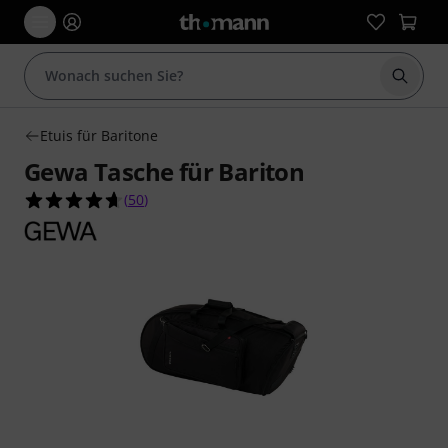
Suche 
Etuis für Baritone
Gewa Tasche für Bariton
4.7 von 5 Sternen aus 50 Kundenbewertungen
(
50
)