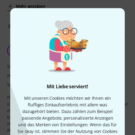
Mehr anzeigen
0
1
BEWERTUNG MELDEN
Super Tasche für Bariton
EP
esch paf 18.01.2022
Stabilität
Handling
Verarbeitung
Mit Liebe serviert!
Habe mich nach langer Zeit dafür entschieden, meinen
Mit unseren Cookies möchten wir Ihnen ein
über 20 Jahre alten Baritonkoffer in Rente zu schicken. Habe
fluffiges Einkaufserlebnis mit allem was
mich dann für dieses Produkt entschieden und bin
dazugehört bieten. Dazu zählen zum Beispiel
begeistert. Nun muss ich vom Gewicht her nur noch die
passende Angebote, personalisierte Anzeigen
Hälfte tragen, die Verarbeitung ist top und es ist genügend
und das Merken von Einstellungen. Wenn das für
Platz um Noten zu verstauen. Kann man nur empfehlen.
Sie okay ist, stimmen Sie der Nutzung von Cookies