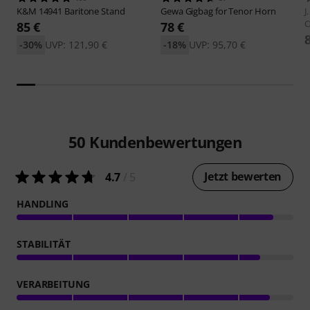
K&M
14941 Baritone Stand
Gewa
Gigbag for Tenor Horn
J
O
85 €
78 €
-30%
UVP: 121,90 €
-18%
UVP: 95,70 €
50
Kundenbewertungen
Jetzt bewerten
4.7
/ 5
HANDLING
STABILITÄT
VERARBEITUNG