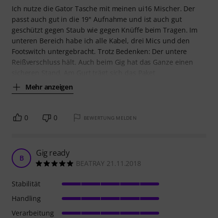
Ich nutze die Gator Tasche mit meinen ui16 Mischer. Der
passt auch gut in die 19" Aufnahme und ist auch gut
geschützt gegen Staub wie gegen Knüffe beim Tragen. Im
unteren Bereich habe ich alle Kabel, drei Mics und den
Footswitch untergebracht. Trotz Bedenken: Der untere
Reißverschluss hält. Auch beim Gig hat das Ganze einen
sicheren Stand. Am Gurt trägt sich das Paket
Mehr anzeigen
0
0
BEWERTUNG MELDEN
Gig ready
B
BEATRAY 21.11.2018
Stabilität
Handling
Verarbeitung