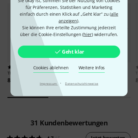
Sie okay ist, stimmen Sie der Nutzung von Cookies
für Präferenzen, Statistiken und Marketing
einfach durch einen Klick auf „Geht klar“ zu (
alle
anzeigen
).
Sie können Ihre erteilte Zustimmung jederzeit
über die Cookie-Einstellungen (
hier
) widerrufen.
Geht klar
Cookies ablehnen
Weitere Infos
498
2583
Thomann
Rack Case 3U
Thon
Rack Adapter 1U 25
89 €
11,50 €
·
Impressum
Datenschutzhinweise
31
Kundenbewertungen