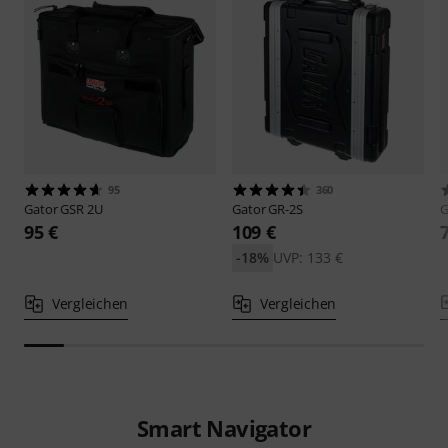
95
360
Gator
GSR 2U
Gator
GR-2S
G
95 €
109 €
-18%
UVP: 133 €
Vergleichen
Vergleichen
Smart Navigator