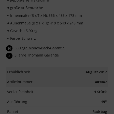
gepolsterte Tragegriffe
große Außentasche
Innenmaße (B x T x H): 356 x 483 x 178 mm
Außenmaße (B x T x H): 419 x 540 x 248 mm
Gewicht: 5,90 kg
Farbe: Schwarz
30 Tage Money-Back-Garantie
30
3 Jahre Thomann Garantie
3
Erhältlich seit
August 2017
Artikelnummer
409047
Verkaufseinheit
1 Stück
Ausführung
19"
Bauart
Rackbag