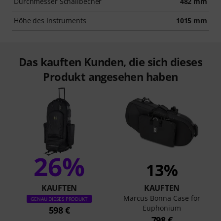
Durchmesser Schallbecher
482 mm
Höhe des Instruments
1015 mm
Das kauften Kunden, die sich dieses
Produkt angesehen haben
26%
13%
KAUFTEN
KAUFTEN
Marcus Bonna Case for
GENAU DIESES PRODUKT
Euphonium
598 €
798 €