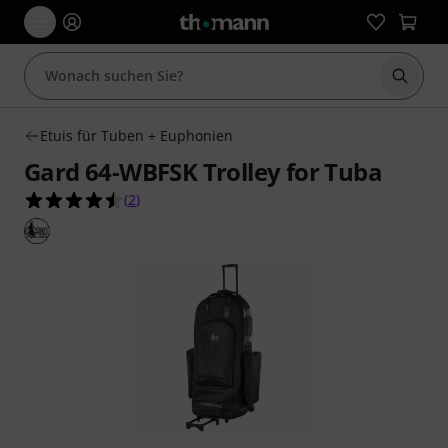
Suche 
Etuis für Tuben + Euphonien
Gard 64-WBFSK Trolley for Tuba
4.5 von 5 Sternen aus 2 Kundenbewertungen
(
2
)