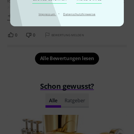
Ich hatte bis dahin eine Tubarucksacktasche die nur mäßig
abgepolstert war. Beim abnehmen vom Rücken
·
Impressum
Datenschutzhinweise
Mehr anzeigen
0
0
BEWERTUNG MELDEN
Alle Bewertungen lesen
Schon gewusst?
Alle
Ratgeber