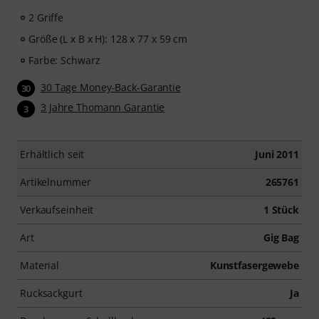
2 Griffe
Größe (L x B x H): 128 x 77 x 59 cm
Farbe: Schwarz
30 Tage Money-Back-Garantie
30
3 Jahre Thomann Garantie
3
Erhältlich seit
Juni 2011
Artikelnummer
265761
Verkaufseinheit
1 Stück
Art
Gig Bag
Material
Kunstfasergewebe
Rucksackgurt
Ja