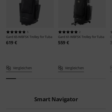
5
2
Gard
65-WBFSK Trolley for Tuba
Gard
61-WBFSK Trolley for Tuba
G
619 €
559 €
Vergleichen
Vergleichen
Smart Navigator