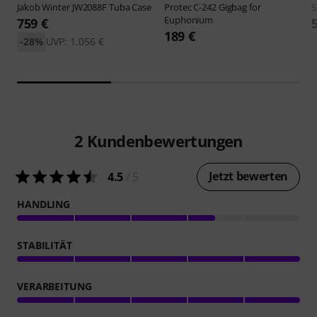
Jakob Winter
JW2088F Tuba Case
Protec
C-242 Gigbag for
S
Euphonium
759 €
189 €
-28%
UVP: 1.056 €
2
Kundenbewertungen
Jetzt bewerten
4.5
/ 5
HANDLING
STABILITÄT
VERARBEITUNG