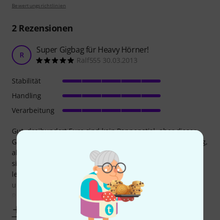
Bewertungsrichtlinien
2
Rezensionen
Super Gigbag für Heavy Hörner!
R
Ralf555 30.03.2013
Stabilität
Handling
Verarbeitung
Gut, dreihundert Euro sind kein Pappenstiel, aber dieser
Gig-Bag/Tuba Trolley ist sein Geld wert! Super Verarbeitung,
alle tragenden Teile, Griffe, Gurtösen, Gurtanbringungen,
sind genäht und genietet! Super breite, stabile und extrem
leichtläufige Reissverschlüsse. Alles super praxisbezogen
und sehr raffiniert durchdacht! Extentiontasche auf der
Rückseite,
Mehr anzeigen