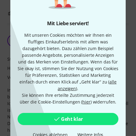
1
0
BEWERTUNG MELDEN
Mit Liebe serviert!
Beurteilung und Erlebnis
Mit unseren Cookies möchten wir Ihnen ein
S(
fluffiges Einkaufserlebnis mit allem was
Stubsi (…das war mein Dackel) 25.02.2026
dazugehört bieten. Dazu zählen zum Beispiel
passende Angebote, personalisierte Anzeigen
Stabilität
und das Merken von Einstellungen. Wenn das für
Handling
Sie okay ist, stimmen Sie der Nutzung von Cookies
für Präferenzen, Statistiken und Marketing
Verarbeitung
einfach durch einen Klick auf „Geht klar“ zu (
alle
anzeigen
).
Im April 25 habe ich meinen „Tubarolli“ von Gard Bags
Sie können Ihre erteilte Zustimmung jederzeit
bekommen.
über die Cookie-Einstellungen (
hier
) widerrufen.
Ich habe über ein Jahr mit mir gerungen ob das Teil sinnvoll
ist.
Nachdem ich aber meiner Ernesta (B Tuba) die nächste
Geht klar
Delle verpasst hatte, stand mein Entschluss fest. Ich musste
handeln.
Cookies ablehnen
Weitere Infos