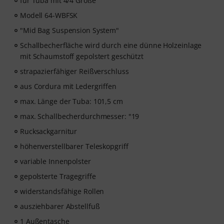
für Tuba mit 4/4 Größe
Modell 64-WBFSK
"Mid Bag Suspension System"
Schallbecherfläche wird durch eine dünne Holzeinlage
mit Schaumstoff gepolstert geschützt
strapazierfähiger Reißverschluss
aus Cordura mit Ledergriffen
max. Länge der Tuba: 101,5 cm
max. Schallbecherdurchmesser: "19
Rucksackgarnitur
höhenverstellbarer Teleskopgriff
variable Innenpolster
gepolsterte Tragegriffe
widerstandsfähige Rollen
ausziehbarer Abstellfuß
1 Außentasche