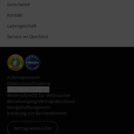
Gutscheine
Kontakt
Ladengeschäft
Service im Überblick
AGB
/
Impressum
Datenschutzhinweise
Cookie-Einstellungen
Widerrufsrecht für Verbraucher
Bestellvorgang/Vertragsabschluss
Mängelhaftungsrecht
Erklärung zur Barrierefreiheit
Vertrag widerrufen