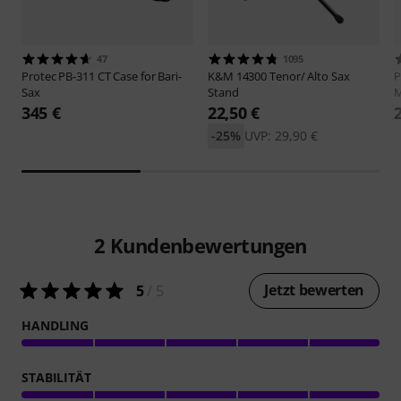
47
1095
Protec
PB-311 CT Case for Bari-
K&M
14300 Tenor/ Alto Sax
P
Sax
Stand
M
345 €
22,50 €
-25%
UVP: 29,90 €
2
Kundenbewertungen
Jetzt bewerten
5
/ 5
HANDLING
STABILITÄT