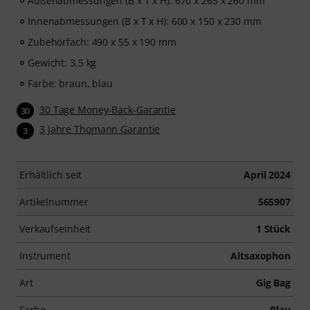
Außenabmessungen (B x T x H): 670 x 265 x 260 mm
Innenabmessungen (B x T x H): 600 x 150 x 230 mm
Zubehörfach: 490 x 55 x 190 mm
Gewicht: 3,5 kg
Farbe: braun, blau
30 Tage Money-Back-Garantie
30
3 Jahre Thomann Garantie
3
Erhältlich seit
April 2024
Artikelnummer
565907
Verkaufseinheit
1 Stück
Instrument
Altsaxophon
Art
Gig Bag
Farbe
Blau