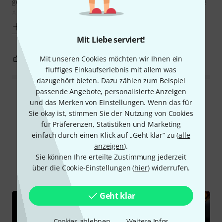
gestoßen. Das Teil ist aus sehr gutem Leder hergestellt, die
Aufteilung der Fächer ist gut
Mehr anzeigen
Mit Liebe serviert!
1
0
Mit unseren Cookies möchten wir Ihnen ein
BEWERTUNG MELDEN
fluffiges Einkaufserlebnis mit allem was
dazugehört bieten. Dazu zählen zum Beispiel
passende Angebote, personalisierte Anzeigen
Alle Bewertungen lesen
und das Merken von Einstellungen. Wenn das für
Sie okay ist, stimmen Sie der Nutzung von Cookies
für Präferenzen, Statistiken und Marketing
einfach durch einen Klick auf „Geht klar“ zu (
alle
Schon gewusst?
anzeigen
).
Sie können Ihre erteilte Zustimmung jederzeit
Alle
Ratgeber
über die Cookie-Einstellungen (
hier
) widerrufen.
Geht klar
Cookies ablehnen
Weitere Infos