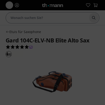
Suche 
Etuis für Saxophone
Gard 104C-ELV-NB Elite Alto Sax
5.0 von 5 Sternen aus 2 Kundenbewertungen
(
2
)