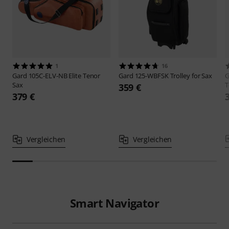
1
16
Gard
105C-ELV-NB Elite Tenor
Gard
125-WBFSK Trolley for Sax
G
Sax
T
359 €
379 €
Vergleichen
Vergleichen
Smart Navigator