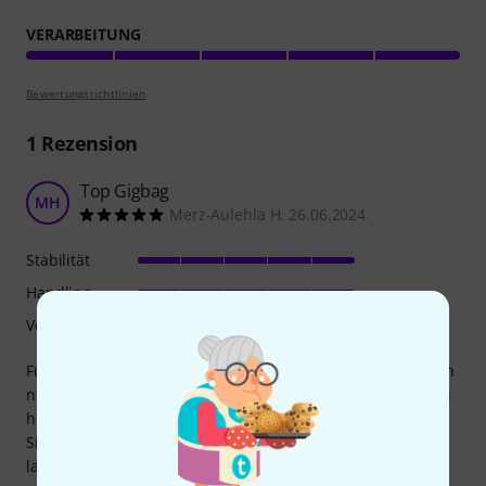
VERARBEITUNG
Bewertungsrichtlinien
1
Rezension
Top Gigbag
MH
Merz-Aulehla H. 26.06.2024
Stabilität
Handling
Verarbeitung
Für mein Selmer Mark 6 Alto Baujahr 1956 benötigte ich ein
neues Etui da der Koffer aus den 50ern schon sehr gelitten
hatte und meinen Ansprüchen und der erforderlichen
Sicherung des Saxophons nicht mehr gerecht wurde. Nach
langer Suche bin ich hier bei Thomann auf dieses Gigbag