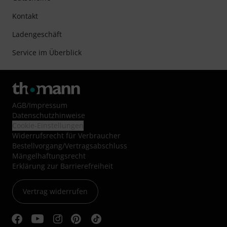
Kontakt
Ladengeschäft
Service im Überblick
AGB
/
Impressum
Datenschutzhinweise
Cookie-Einstellungen
Widerrufsrecht für Verbraucher
Bestellvorgang/Vertragsabschluss
Mängelhaftungsrecht
Erklärung zur Barrierefreiheit
Vertrag widerrufen