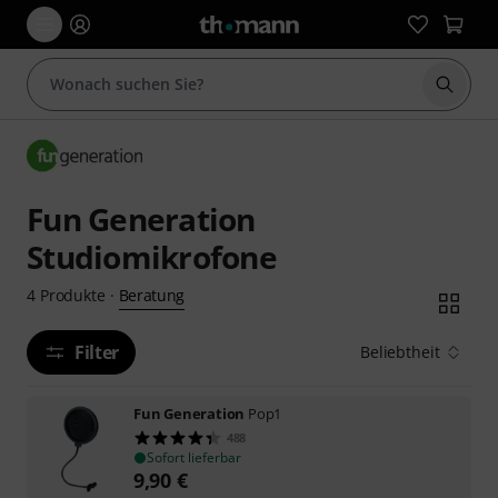
Suche 
Fun Generation
Studiomikrofone
Beratung
4
Produkte
·
Filter
Beliebtheit
Fun Generation
Pop1
488
Sofort lieferbar
9,90
€