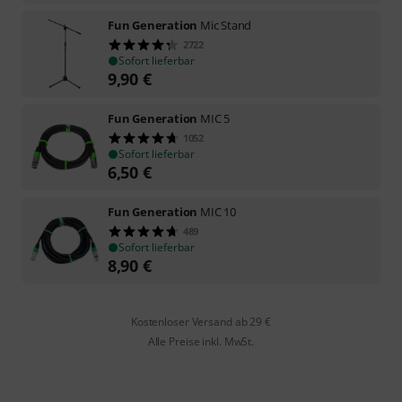
Fun Generation
Mic Stand
2722
Sofort lieferbar
9,90
€
Fun Generation
MIC 5
1052
Sofort lieferbar
6,50
€
Fun Generation
MIC 10
489
Sofort lieferbar
8,90
€
Kostenloser Versand ab 29 €
Alle Preise inkl. MwSt.