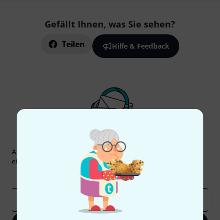
Gefällt Ihnen, was Sie sehen?
Teilen
Hilfe & Feedback
Thomann Newsletter
Abonniere den Thomann Newsletter und gewinne mit
etwas Glück einen von
50 Gutscheinen
über jeweils
50€
!
Inspirierende Beiträge
Deals
Thomann Insights
E-Mail-Adresse
*