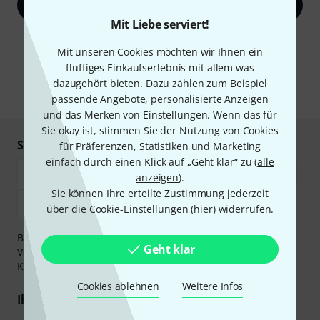
Jetzt anmelden
Mit Liebe serviert!
Mit Klick auf „Jetzt anmelden“ stimmen Sie dem Erhalt von E-Mail-
Werbung und einer Messung des E-Mail-Nutzungsverhaltens zu. Die
Mit unseren Cookies möchten wir Ihnen ein
Abmeldung ist jederzeit möglich. Weitere Informationen finden Sie in
fluffiges Einkaufserlebnis mit allem was
unseren
Datenschutzhinweisen
.
dazugehört bieten. Dazu zählen zum Beispiel
* Pflichtfeld
passende Angebote, personalisierte Anzeigen
und das Merken von Einstellungen. Wenn das für
Sie okay ist, stimmen Sie der Nutzung von Cookies
Sicher einkaufen & bezahlen
für Präferenzen, Statistiken und Marketing
einfach durch einen Klick auf „Geht klar“ zu (
alle
anzeigen
).
Sie können Ihre erteilte Zustimmung jederzeit
über die Cookie-Einstellungen (
hier
) widerrufen.
Bezahlen Sie vertraulich und sicher per Nachnahme,
Geht klar
Vorkasse, PayPal, Amazon Pay,
Klarna Sofort bezahlen
,
Klarna Ratenzahlung
oder Kreditkarte.
Cookies ablehnen
Weitere Infos
Ihre Vorteile