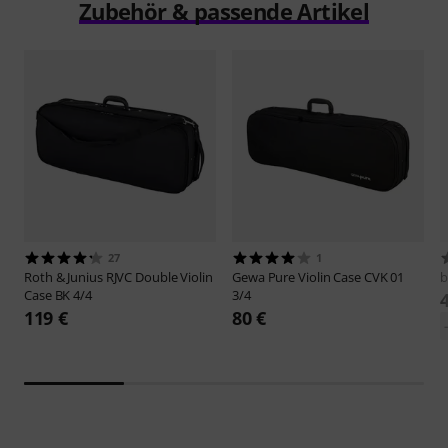
Zubehör & passende Artikel
27
1
Roth & Junius
RJVC Double Violin
Gewa
Pure Violin Case CVK 01
Case BK 4/4
3/4
119 €
80 €