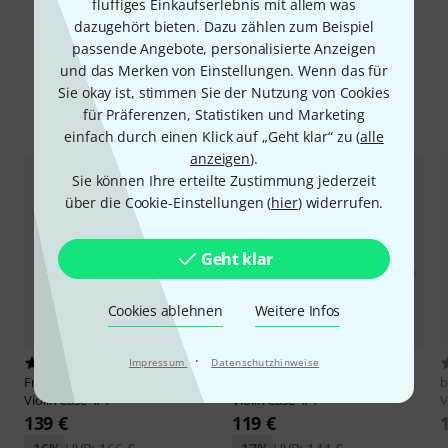
fluffiges Einkaufserlebnis mit allem was
dazugehört bieten. Dazu zählen zum Beispiel
passende Angebote, personalisierte Anzeigen
und das Merken von Einstellungen. Wenn das für
Sie okay ist, stimmen Sie der Nutzung von Cookies
Alternativen vergleichen
für Präferenzen, Statistiken und Marketing
einfach durch einen Klick auf „Geht klar“ zu (
alle
anzeigen
).
Sie können Ihre erteilte Zustimmung jederzeit
über die Cookie-Einstellungen (
hier
) widerrufen.
Geht klar
Cookies ablehnen
Weitere Infos
·
Impressum
Datenschutzhinweise
7
3
Franz Sandner
SA-180 Oblong
Franz Sandner
SA-130 Shaped
Violin Case 4/4
Violin Case 4/4
V
139 €
119 €