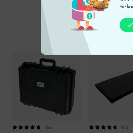
Sie kö
763
155