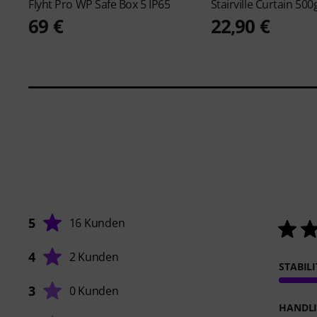
Flyht Pro
WP Safe Box 5 IP65
Stairville
Curtain 500
69 €
22,90 €
5
16 Kunden
4
2 Kunden
STABIL
3
0 Kunden
HANDL