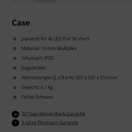
Case
passend für 4x LED Par 56 short
Material: 10 mm Multiplex
Schutzart: IP20
Kugelecken
Abmessungen (L x B x H): 507 x 507 x 310 mm
Gewicht: 6,1 kg
Farbe: Schwarz
30 Tage Money-Back-Garantie
30
3 Jahre Thomann Garantie
3