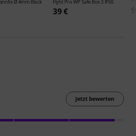
P
annfix Ø 4mm Black
Flyht Pro
WP Safe Box 3 IP65
9
39 €
Jetzt bewerten