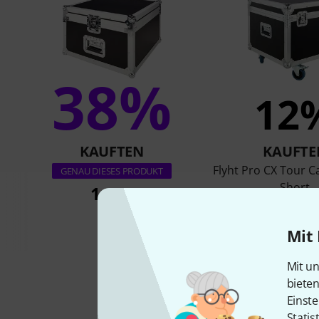
38%
12
KAUFTEN
KAUFTE
Flyht Pro CX Tour C
GENAU DIESES PRODUKT
Short
149 €
199 €
Mit 
Mit un
biete
Einste
Statis