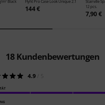
g/m² Black
Flyht Pro
Case Look Unique 2.1
Stairville
Sp
12 pcs.
144 €
7,90 €
18
Kundenbewertungen
4.9
/ 5
ITÄT
ING