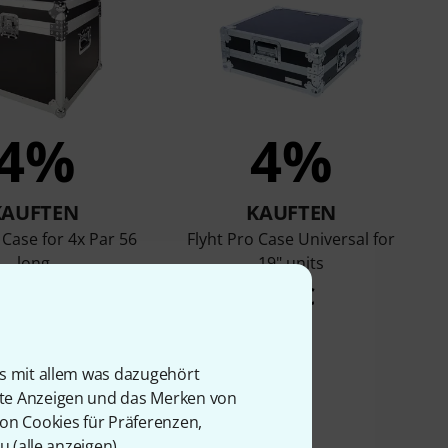
4%
4%
KAUFTEN
KAUFTEN
 Case for 4x Par 56
Flyht Pro Case Universal for
long
19" units
165 €
89 €
is mit allem was dazugehört
rte Anzeigen und das Merken von
von Cookies für Präferenzen,
u (
alle anzeigen
).