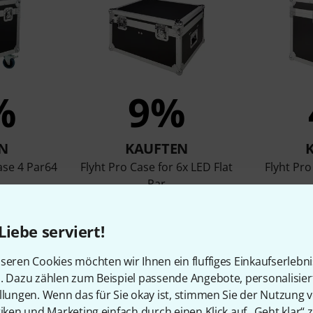
%
9%
N
KAUFTEN
ase 4 Par64
Flyht Pro Case for 6x LED Flat
Flyht Pro
Par
179 €
Liebe serviert!
seren Cookies möchten wir Ihnen ein fluffiges Einkaufserlebn
Vergleichen
n. Dazu zählen zum Beispiel passende Angebote, personalisie
llungen. Wenn das für Sie okay ist, stimmen Sie der Nutzung 
tiken und Marketing einfach durch einen Klick auf „Geht klar“ z