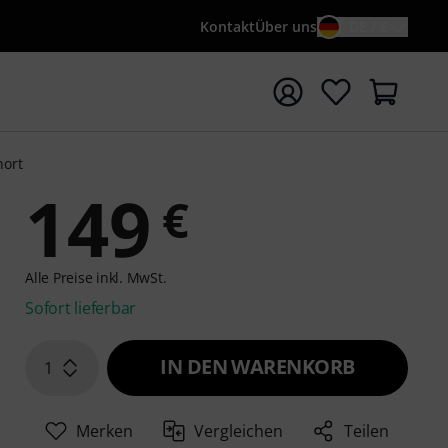
Kontakt
Über uns
DE / €
e mit Suchwort {searchTerm} starten
hort
149
€
Alle Preise inkl. MwSt.
Sofort lieferbar
IN DEN WARENKORB
1
Merken
Vergleichen
Teilen