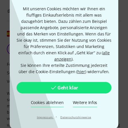
Mit unseren Cookies möchten wir Ihnen ein
4
0
BEWERTUNG MELDEN
fluffiges Einkaufserlebnis mit allem was
dazugehört bieten. Dazu zählen zum Beispiel
passende Angebote, personalisierte Anzeigen
Original zeigen
und das Merken von Einstellungen. Wenn das für
Sie okay ist, stimmen Sie der Nutzung von Cookies
meine erste Ukulele
für Präferenzen, Statistiken und Marketing
A
AGmusic 10.04.2023
einfach durch einen Klick auf „Geht klar“ zu (
alle
anzeigen
).
Features
Sie können Ihre erteilte Zustimmung jederzeit
über die Cookie-Einstellungen (
hier
) widerrufen.
Sound
Verarbeitung
Geht klar
Wenn man mit dem Spielen eines Instruments beginnt,
sucht man immer nach etwas sehr Günstigem oder etwas
Cookies ablehnen
Weitere Infos
mit einem guten Preis-Leistungs-Verhältnis. Diese Ukulele
bietet genau das. Sie ist kein Spielzeug, sondern ein gut
·
Impressum
Datenschutzhinweise
verarbeitetes und geprüftes Instrument. Passende Saiten
und eine wirklich zuverlässige Gigbag sind im Lieferumfang