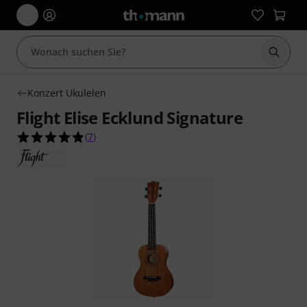
Suche 
Konzert Ukulelen
Flight Elise Ecklund Signature
4.9 von 5 Sternen aus 7 Kundenbewertungen
(
7
)