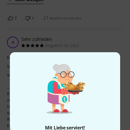
7
1
BEWERTUNG MELDEN
Sehr zufrieden
A
AngyB 01.02.2022
Features
Sound
Verarbeitung
... dies ist meine erste Ukulele, hatte sie in You Tube
Kanälen kennen und lieben gelernt. Mit der Lieferung voll
zufrieden.
Ukulele so wie im Angebot dargestellt, toller Klang und
schönes Handling. Bin noch Anfänger, war mein
Weihnachtsgeschenk und ich bin mit der Flight Elise
Ecklund Signature Ukulele sehr zufrieden!
Mit Liebe serviert!