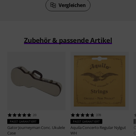
Vergleichen
Zubehör & passende Artikel
20
378
PASST GARANTIERT
PASST GARANTIERT
Gator
Journeyman Conc. Ukulele
Aquila
Concerto Regular Nylgut
O
Case
WH
O