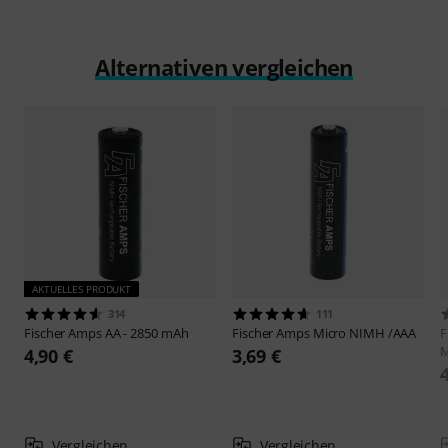
Alternativen vergleichen
AKTUELLES PRODUKT
314
111
Fischer Amps
AA - 2850 mAh
Fischer Amps
Micro NIMH /AAA
F
M
4,90 €
3,69 €
Vergleichen
Vergleichen