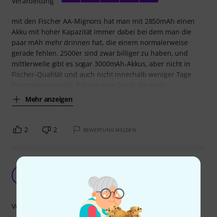
Verarbeitung
mit den Fischer AA-Mignons hat man mit 2850mAh einen
Akku mit hoher Kapazität immer dabei bei dem man die
paar mAh mehr drinnen hat, die einem normalerweise
gerade fehlen. 2500er sind zwar billiger zu haben, und
mittlerweile gibt es sogar 3000mAh-Akkus, aber nicht in
Fischer-Qualität und auch nicht innerhalb weniger Tage
(normalerweise die Zeit vor nem Gig in der man
Mehr anzeigen
2
2
BEWERTUNG MELDEN
nach 2 Jahren nur noch 23% der angegebenen
Kapazität
O
Ol-AfD 11.03.2022
Verarbeitung