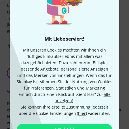
Kürzlich habe ich mir ein Gerät (PZEM-015) zur Messung der
tatsächlichen Akkukapazität gekauft.
Test mit diesem nur zwei Jahre jungen Fisher-Akku
(Kaufdatum: März 2020). Ergebnis: nur 650 mAh statt der
angeblichen 2.850 mAh!
Mit Liebe serviert!
2
0
BEWERTUNG MELDEN
Mit unseren Cookies möchten wir Ihnen ein
fluffiges Einkaufserlebnis mit allem was
dazugehört bieten. Dazu zählen zum Beispiel
Hohe Kapazität, wenn der Akku denn
passende Angebote, personalisierte Anzeigen
funktioniert
J
und das Merken von Einstellungen. Wenn das für
Joe.F. 21.07.2026
Sie okay ist, stimmen Sie der Nutzung von Cookies
für Präferenzen, Statistiken und Marketing
Verarbeitung
einfach durch einen Klick auf „Geht klar“ zu (
alle
anzeigen
).
Die Akkus versprechen für ihre Größe das gewisse Extra -
Sie können Ihre erteilte Zustimmung jederzeit
ein bisschen mehr Kapazität als die meisten vergleichbaren
über die Cookie-Einstellungen (
hier
) widerrufen.
NiMH-Akkus. Ich habe die Akkus eine Weile nicht
verwendet, was den drei der vier Akkus nicht sonderlich
gekümmert hat. Einer davon hat sich allerdings dermaßen