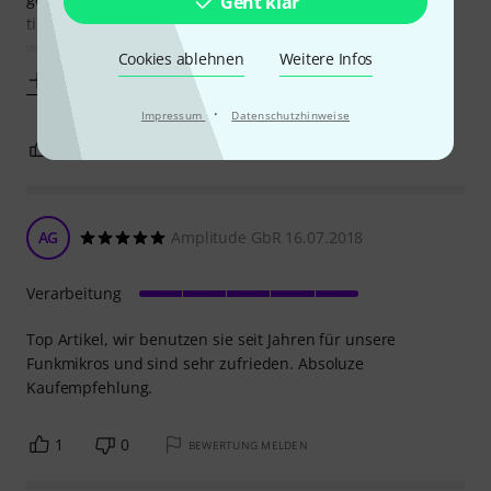
Geht klar
tief entladen, dass er vom Ladegeräte nicht mehr erkannt
wurde. Ich konnte ihn am
Cookies ablehnen
Weitere Infos
Mehr anzeigen
·
Impressum
Datenschutzhinweise
0
0
BEWERTUNG MELDEN
AG
Amplitude GbR 16.07.2018
Verarbeitung
Top Artikel, wir benutzen sie seit Jahren für unsere
Funkmikros und sind sehr zufrieden. Absoluze
Kaufempfehlung.
1
0
BEWERTUNG MELDEN