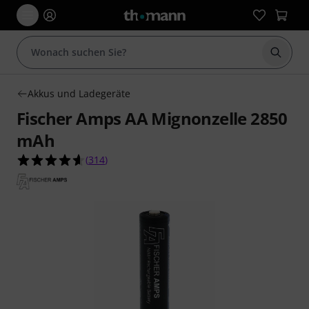
Suche 
Akkus und Ladegeräte
Fischer Amps AA Mignonzelle 2850
mAh
4.6 von 5 Sternen aus 314 Kundenbewertungen
(
314
)