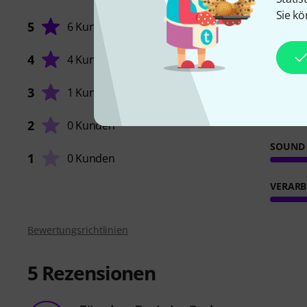
Sie kö
5
6 Kunden
4
4 Kunden
ANSPR
3
1 Kunde
FEATUR
2
0 Kunden
SOUND
1
0 Kunden
VERARB
Bewertungsrichtlinien
5
Rezensionen