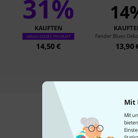
31%
14
KAUFTEN
KAUFTE
Fender Blues Delu
GENAU DIESES PRODUKT
14,50 €
13,90 
Mit 
Mit un
biete
Einste
Statis