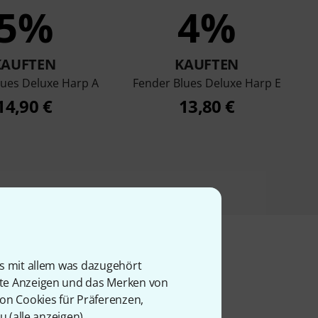
5%
4%
KAUFTEN
KAUFTEN
lues Deluxe Harp A
Fender Blues Deluxe Harp E
14,90 €
13,80 €
is mit allem was dazugehört
rte Anzeigen und das Merken von
von Cookies für Präferenzen,
u (
alle anzeigen
).