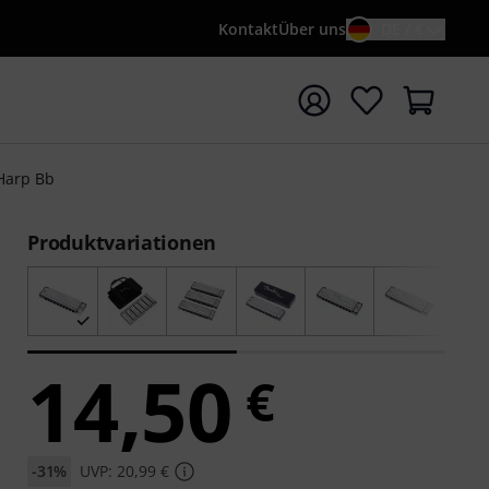
Kontakt
Über uns
DE / €
e mit Suchwort {searchTerm} starten
Harp Bb
Produktvariationen
14,50
€
-31%
UVP: 20,99 €