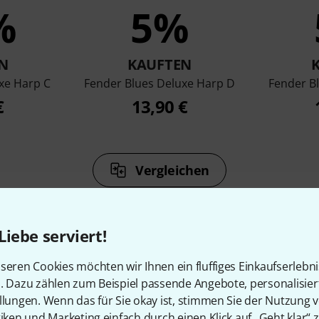
%
5%
N
KAUFTEN
xe Harp C
Fender Blues Deluxe Harp D
Fender B
€
13,90 €
Vergleichen
Liebe serviert!
seren Cookies möchten wir Ihnen ein fluffiges Einkaufserlebn
n. Dazu zählen zum Beispiel passende Angebote, personalisie
11
Kundenbewertungen
llungen. Wenn das für Sie okay ist, stimmen Sie der Nutzung 
tiken und Marketing einfach durch einen Klick auf „Geht klar“ z