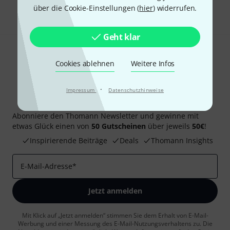
Teilen
Hilfe & Feedback
über die Cookie-Einstellungen (
hier
) widerrufen.
Geht klar
Cookies ablehnen
Weitere Infos
·
Impressum
Datenschutzhinweise
Thomann Newsletter
Abonniere den Thomann Newsletter und gewinne mit
etwas Glück einen von
50 Gutscheinen
über jeweils
50€
!
Inspirierende Beiträge
Deals
Thomann Insights
E-Mail-Adresse
*
Jetzt anmelden
Mit Klick auf „Jetzt anmelden“ stimmen Sie dem Erhalt von E-Mail-
Werbung und einer Messung des E-Mail-Nutzungsverhaltens zu. Die