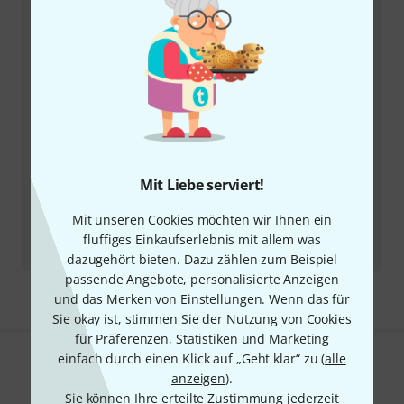
Kundennummer bereithalten
Öffnungszeiten
Rückruf vereinbaren
Mehr Kontaktoptionen
Mit Liebe serviert!
Produkt zurücksenden
Mit unseren Cookies möchten wir Ihnen ein
Alle Ansprechpartner
fluffiges Einkaufserlebnis mit allem was
dazugehört bieten. Dazu zählen zum Beispiel
passende Angebote, personalisierte Anzeigen
und das Merken von Einstellungen. Wenn das für
Sie okay ist, stimmen Sie der Nutzung von Cookies
für Präferenzen, Statistiken und Marketing
einfach durch einen Klick auf „Geht klar“ zu (
alle
Gefällt Ihnen, was Sie sehen?
anzeigen
).
Sie können Ihre erteilte Zustimmung jederzeit