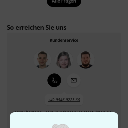
Alle Fragen
So erreichen Sie uns
Kundenservice
+49-9546-9223-66
Unser Thomann Team Kundenservice steht Ihnen bei
allen Fragen und Problemen nach dem Kauf zur Seite.