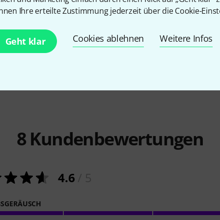
nnen Ihre erteilte Zustimmung jederzeit über die Cookie-Einst
1666
ble
Stairville
E-HD Fluid 5l
Roadworx
M10
15,90 €
Cookies ablehnen
Weitere Infos
Geht klar
3,90 €
8
Kundenbewertungen
4.6
/ 5
BSGERÄUSCH