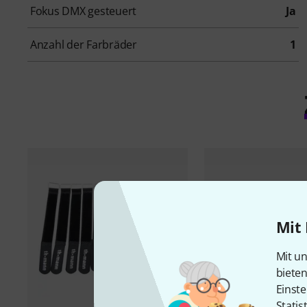
Fokus DMX gesteuert
Ja
Anzahl der Farbräder
1
Mit 
Mit un
biete
Einste
Statis