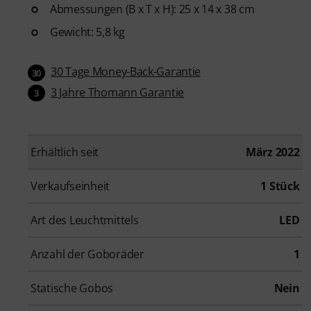
Abmessungen (B x T x H): 25 x 14 x 38 cm
Gewicht: 5,8 kg
30 Tage Money-Back-Garantie
30
3 Jahre Thomann Garantie
3
Erhältlich seit
März 2022
Verkaufseinheit
1 Stück
Art des Leuchtmittels
LED
Anzahl der Goboräder
1
Statische Gobos
Nein