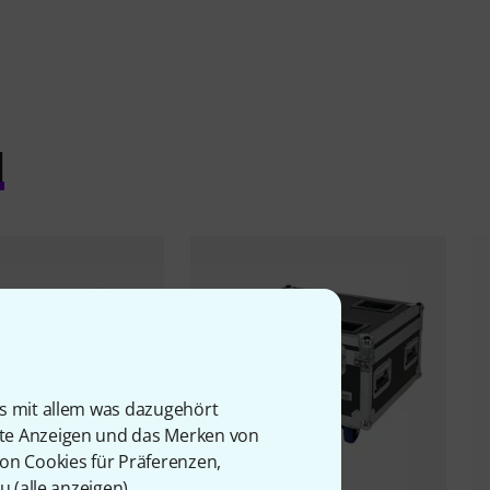
l
is mit allem was dazugehört
rte Anzeigen und das Merken von
von Cookies für Präferenzen,
u (
alle anzeigen
).