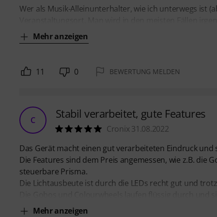
Wer als Musik-Alleinunterhalter, wie ich unterwegs ist (
Veranstaltungsort. Man wird in den meisten Fällen irge
Mehr anzeigen
11
0
BEWERTUNG MELDEN
Stabil verarbeitet, gute Features
C
Cronix 31.08.2022
Das Gerät macht einen gut verarbeiteten Eindruck und si
Die Features sind dem Preis angemessen, wie z.B. die 
steuerbare Prisma.
Die Lichtausbeute ist durch die LEDs recht gut und tro
Die Gobos und Colourwheels laufen flüssig durch und si
Mehr anzeigen