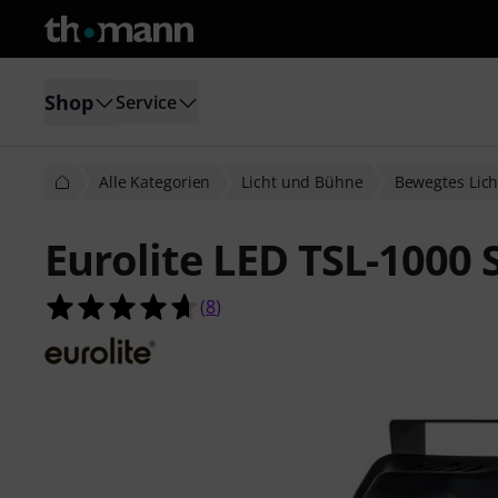
Shop
Service
Alle Kategorien
Licht und Bühne
Bewegtes Lich
Eurolite LED TSL-1000
4.6 von 5 Sternen aus 8 Kundenbe
(
8
)