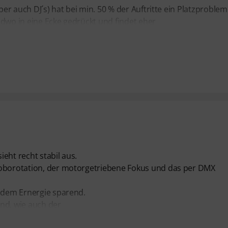
aber auch DJ´s) hat bei min. 50 % der Auftritte ein Platzproble
ndwo in eine Ecke gedrückt und findet eher
eht recht stabil aus.
Goborotation, der motorgetriebene Fokus und das per DMX
tzdem Ernergie sparend.
nd, wie auch der