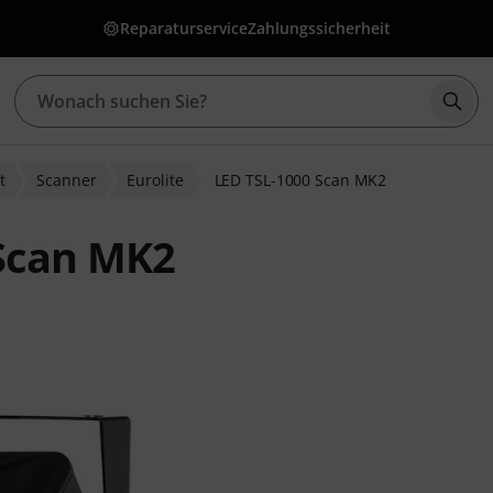
Reparaturservice
Zahlungssicherheit
Such
t
Scanner
Eurolite
LED TSL-1000 Scan MK2
 Scan MK2
wertungen