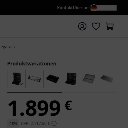
Kontakt
Über uns
DE / €
e mit Suchwort {searchTerm} starten
egarack
Produktvariationen
1.899
€
-10%
UVP: 2.117,50 €