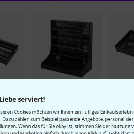
2
 Alu Travel
Erica Synths
Megarack S
Erica Synth
Liebe serviert!
PSU
1.549 €
389 €
seren Cookies möchten wir Ihnen ein fluffiges Einkaufserlebn
n. Dazu zählen zum Beispiel passende Angebote, personalisie
llungen. Wenn das für Sie okay ist, stimmen Sie der Nutzung 
tiken und Marketing einfach durch einen Klick auf „Geht klar“ z