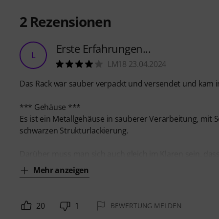
2
Rezensionen
Erste Erfahrungen...
L
LM18 23.04.2024
Das Rack war sauber verpackt und versendet und kam i
*** Gehäuse ***
Es ist ein Metallgehäuse in sauberer Verarbeitung, mit 
schwarzen Strukturlackierung.
Darüber muss man sich auch gleich im Klaren sein, da
Mehr anzeigen
20
1
BEWERTUNG MELDEN