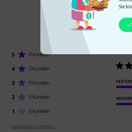
Sie kö
5
0 Kunden
4
2 Kunden
FEATUR
3
0 Kunden
2
0 Kunden
VERARB
1
0 Kunden
Bewertungsrichtlinien