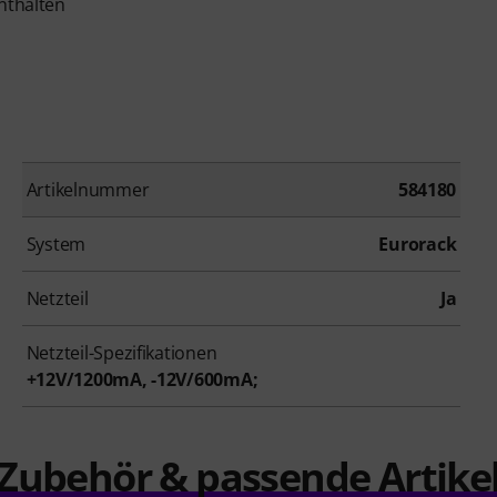
nthalten
Artikelnummer
584180
System
Eurorack
Netzteil
Ja
Netzteil-Spezifikationen
+12V/1200mA, -12V/600mA;
Zubehör & passende Artike