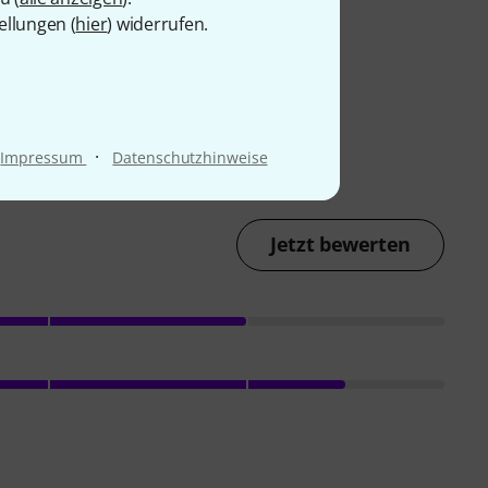
ellungen (
hier
) widerrufen.
·
Impressum
Datenschutzhinweise
Jetzt bewerten