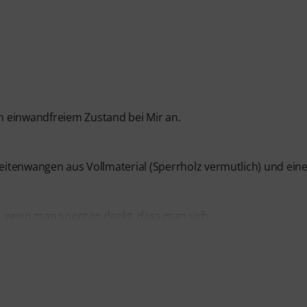
n einwandfreiem Zustand bei Mir an.
Seitenwangen aus Vollmaterial (Sperrholz vermutlich) und ein
ss wenn man spontan denkt, dass man sich