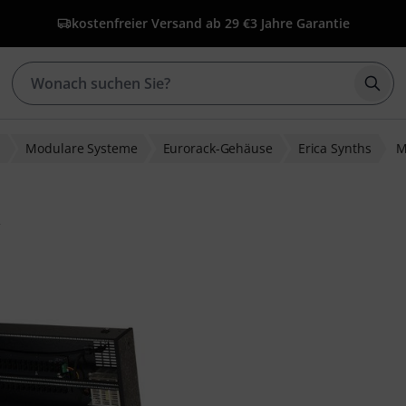
kostenfreier Versand ab 29 €
3 Jahre Garantie
Such
r
Modulare Systeme
Eurorack-Gehäuse
Erica Synths
M
k
wertungen