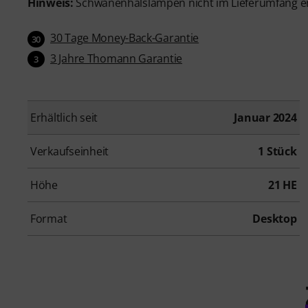
Hinweis:
Schwanenhalslampen nicht im Lieferumfang e
30 Tage Money-Back-Garantie
30
3 Jahre Thomann Garantie
3
Erhältlich seit
Januar 2024
Verkaufseinheit
1 Stück
Höhe
21 HE
Format
Desktop