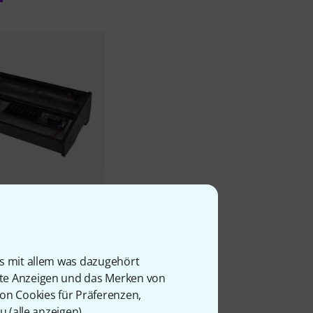
8
s
Eurorack Skiff Case
is mit allem was dazugehört
rte Anzeigen und das Merken von
von Cookies für Präferenzen,
u (
alle anzeigen
).