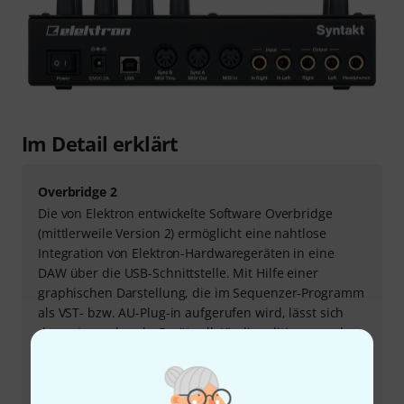
Im Detail erklärt
Overbridge 2
Die von Elektron entwickelte Software Overbridge
(mittlerweile Version 2) ermöglicht eine nahtlose
Integration von Elektron-Hardwaregeräten in eine
DAW über die USB-Schnittstelle. Mit Hilfe einer
graphischen Darstellung, die im Sequenzer-Programm
als VST- bzw. AU-Plug-in aufgerufen wird, lässt sich
das entsprechende Gerät vollständig editieren und
automatisieren. Darüber hinaus ist ein gleichzeitiger
Multi-Channel-Stream aller Audiokanäle möglich. Im
Fall von Syntakt sind das 12 parallele Spuren.