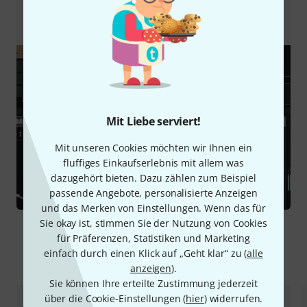
Overbridge wird von Elektron kostenlos als Download
zur Verfügung gestellt.
Mit Liebe serviert!
Mit unseren Cookies möchten wir Ihnen ein
fluffiges Einkaufserlebnis mit allem was
dazugehört bieten. Dazu zählen zum Beispiel
passende Angebote, personalisierte Anzeigen
und das Merken von Einstellungen. Wenn das für
Sie okay ist, stimmen Sie der Nutzung von Cookies
für Präferenzen, Statistiken und Marketing
einfach durch einen Klick auf „Geht klar“ zu (
alle
Zubehör & passende Artikel
anzeigen
).
Sie können Ihre erteilte Zustimmung jederzeit
über die Cookie-Einstellungen (
hier
) widerrufen.