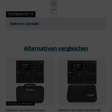
TESTBERICHT
Elektron Syntakt
Alternativen vergleichen
AKTUELLES PRODUKT
Elektron
Syntakt EVA Case
Elektron
Syntakt Case Bundle
E