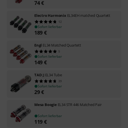
74
€
Electro Harmonix
EL34EH matched Quartett
12
Sofort lieferbar
189
€
Engl
EL34 Matched Quartett
5
Sofort lieferbar
149
€
TAD
JJ EL34 Tube
39
Sofort lieferbar
29
€
Mesa Boogie
EL34 STR 446 Matched Pair
Sofort lieferbar
119
€