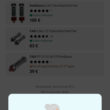
Svetlana
EL34 Tube Matched Pair
1
Sofort lieferbar
109
€
TAD
E34L-CZ Tubes Matched Pair
24
Sofort lieferbar
83
€
TAD
RT121 EL34-STR Redbase
3
Kurzfristig lieferbar (2–5 Tage)
39
€
Kostenloser Versand ab 29 €
Alle Preise inkl. MwSt.