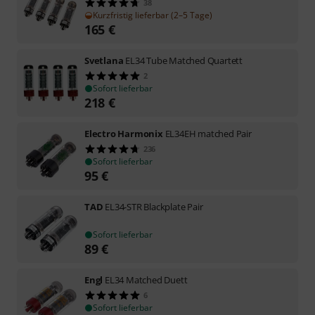
38
Kurzfristig lieferbar (2–5 Tage)
165
€
Svetlana
EL34 Tube Matched Quartett
2
Sofort lieferbar
218
€
Electro Harmonix
EL34EH matched Pair
236
Sofort lieferbar
95
€
TAD
EL34-STR Blackplate Pair
Sofort lieferbar
89
€
Engl
EL34 Matched Duett
6
Sofort lieferbar