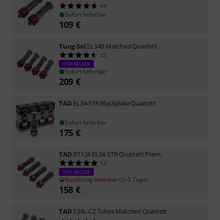
44
Sofort lieferbar
109
€
Tung-Sol
EL34B Matched Quartett
22
TOP-SELLER
Sofort lieferbar
209
€
TAD
EL34-STR Blackplate Quartett
Sofort lieferbar
175
€
TAD
RT124 EL34-STR Quartett Prem.
13
TOP-SELLER
Kurzfristig lieferbar (2–5 Tage)
158
€
TAD
E34L-CZ Tubes Matched Quartett