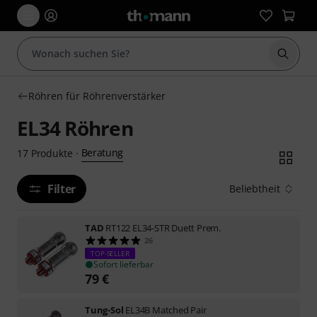
Suche 
Röhren für Röhrenverstärker
EL34 Röhren
Beratung
17
Produkte
·
Filter
Beliebtheit
TAD
RT122 EL34-STR Duett Prem.
26
TOP-SELLER
Sofort lieferbar
79
€
Tung-Sol
EL34B Matched Pair