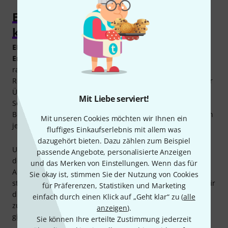
EL34 Röhren für Bassverstärker
kaufen
EL34 Röhren
kommen in einigen Bassverstärkern als
Endstufenröhren
zum Einsatz und sind bekannt für ihren
rauen und mittigen Klang. Im Vergleich zur
6L6
oder
6550
Röhre neigt die
EL34
schon bei niedrigeren Lautstärken zur
Übersteuerung und eignet sich damit gut für angezerrte
Mit Liebe serviert!
Sounds.
Bei Thomann gibt es eine große Auswahl an EL34 Röhren in
Mit unseren Cookies möchten wir Ihnen ein
jeder Preislage und von verschiedenen Herstellern.
fluffiges Einkaufserlebnis mit allem was
dazugehört bieten. Dazu zählen zum Beispiel
Unser
Kaufberater
verrät, welche EL34 Röhren es gibt und
passende Angebote, personalisierte Anzeigen
der Thomann
Online-Ratgeber Bassverstärker
hat die
und das Merken von Einstellungen. Wenn das für
Antworten auf viele Fragen, die sich beim Kauf von Röhren
Sie okay ist, stimmen Sie der Nutzung von Cookies
stellen. Falls du weitergehende Beratung brauchst, steht dir
für Präferenzen, Statistiken und Marketing
die Thomann Gitarren- und Bass-Abteilung gerne hilfreich
einfach durch einen Klick auf „Geht klar“ zu (
alle
zur Seite, per Telefon 09546-9223-20, im Chat oder unter
anzeigen
).
gitarre@thomann.de
Sie können Ihre erteilte Zustimmung jederzeit