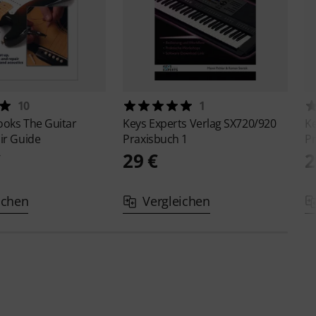
10
1
ooks
The Guitar
Keys Experts Verlag
SX720/920
Ke
ir Guide
Praxisbuch 1
Pr
€
29 €
2
ichen
Vergleichen