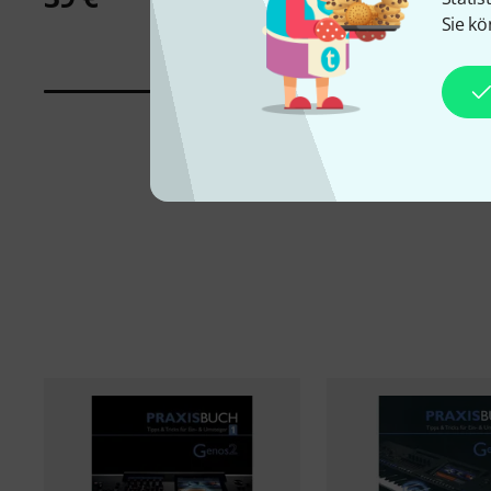
Sie kö