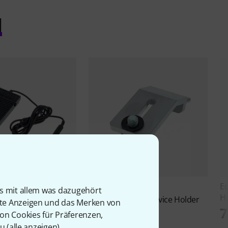
l
Ed
520
99
is mit allem was dazugehört
H
 5 Sustain Pedal
Millenium
Tyros Device Holder
rte Anzeigen und das Merken von
7
44 €
von Cookies für Präferenzen,
u (
alle anzeigen
).