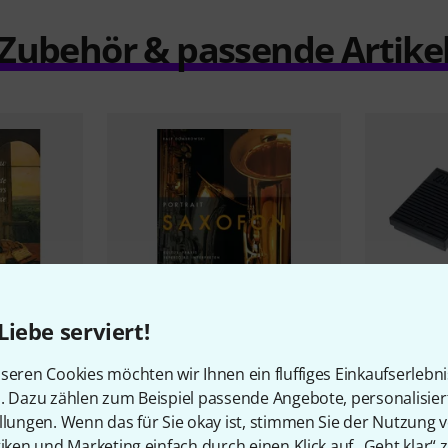
Zubehör & passende Artike
Liebe serviert!
umente des
1
seren Cookies möchten wir Ihnen ein fluffiges Einkaufserlebn
Bärenreiter
Portrait Saxofon
Yamaha
FC
n. Dazu zählen zum Beispiel passende Angebote, personalisie
28,50 €
42 €
llungen. Wenn das für Sie okay ist, stimmen Sie der Nutzung 
tiken und Marketing einfach durch einen Klick auf „Geht klar“ z