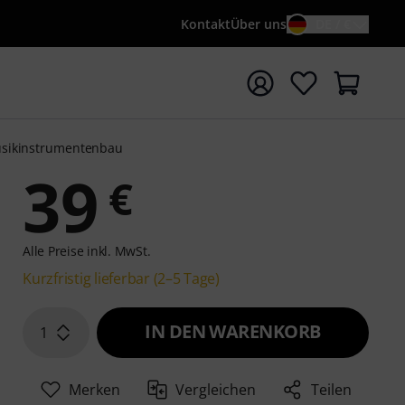
Kontakt
Über uns
DE / €
e mit Suchwort {searchTerm} starten
sikinstrumentenbau
39
€
Alle Preise inkl. MwSt.
Kurzfristig lieferbar (2–5 Tage)
IN DEN WARENKORB
1
Merken
Vergleichen
Teilen