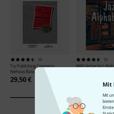
30
15
Try Publishing Company
AMA Verlag
Jazz-Alp
Niehaus Basic Jazz Concep. 1
29,90 €
29,50 €
Mit 
Mit un
biete
Einste
Statis