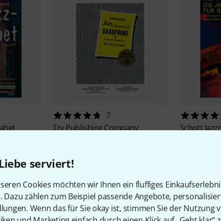
7
habet
Try Publishing Company
Schott
Jazz
Advanced Jazz Conception
29,50 
29,50 €
Liebe serviert!
seren Cookies möchten wir Ihnen ein fluffiges Einkaufserlebn
n. Dazu zählen zum Beispiel passende Angebote, personalisie
llungen. Wenn das für Sie okay ist, stimmen Sie der Nutzung 
tiken und Marketing einfach durch einen Klick auf „Geht klar“ z