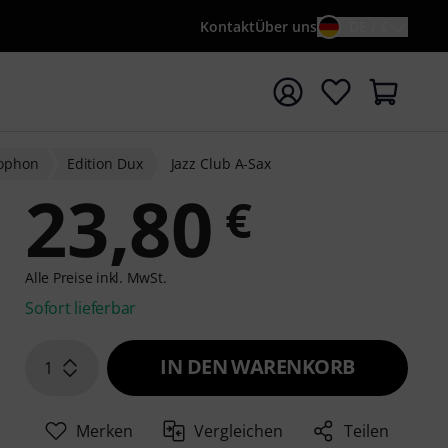
Kontakt
Über uns
DE / €
e mit Suchwort {searchTerm} starten
xophon
Edition Dux
Jazz Club A-Sax
23,80
€
Alle Preise inkl. MwSt.
Sofort lieferbar
IN DEN WARENKORB
1
Merken
Vergleichen
Teilen