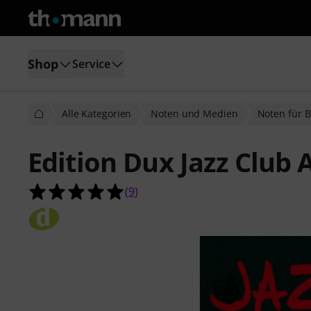
Shop
Service
Alle Kategorien
Noten und Medien
Noten für 
Edition Dux Jazz Club 
5.0 von 5 Sternen aus 9 Kundenbe
(
9
)