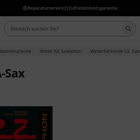
Reparaturservice
Zufriedenheitsgarantie
Such
Blasinstrumente
Noten für Saxophon
Weiterführende Lit. Sa
A-Sax
wertungen