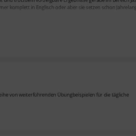
llt und trotzdem vorzeigbare Ergebnisse gerade im Bereich Ja
immer komplett in Englisch oder aber sie setzen schon Jahrelan
Reihe von weiterführenden Übungbeispielen für die tägliche