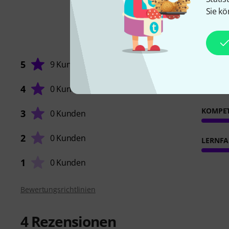
Sie kö
5
9 Kunden
4
0 Kunden
KOMPE
3
0 Kunden
2
0 Kunden
LERNFA
1
0 Kunden
Bewertungsrichtlinien
4
Rezensionen