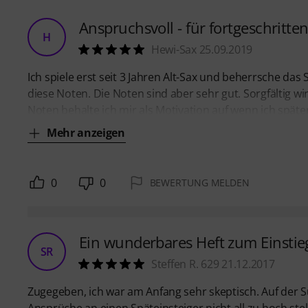
Anspruchsvoll - für fortgeschritte
H
Hewi-Sax 25.09.2019
Ich spiele erst seit 3 Jahren Alt-Sax und beherrsche da
diese Noten. Die Noten sind aber sehr gut. Sorgfältig 
Noten behalte ich mir als Motivation auf wenn ich späte
Mehr anzeigen
0
0
BEWERTUNG MELDEN
Ein wunderbares Heft zum Einsti
SR
Steffen R. 629 21.12.2017
Zugegeben, ich war am Anfang sehr skeptisch. Auf der Su