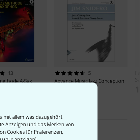
F
13
5
S
methode A-Sax
Advance Music
Jazz Conception
1
3 A-Sax
€
22,50 €
is mit allem was dazugehört
rte Anzeigen und das Merken von
von Cookies für Präferenzen,
u (
alle anzeigen
).