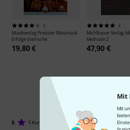
2
3
Musikverlag Preissler
Blasmusik
Michlbauer Verlag
Mi
Erfolge Steirische
Methode 2
19,80 €
47,90 €
Mit 
Mit un
biete
5
5 Kunden
Einste
Statis