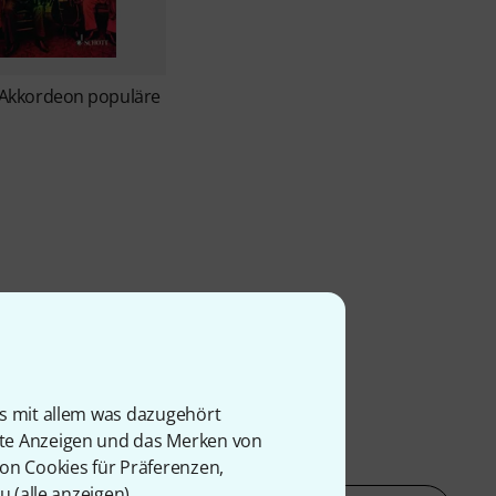
Akkordeon populäre
is mit allem was dazugehört
rte Anzeigen und das Merken von
von Cookies für Präferenzen,
u (
alle anzeigen
).