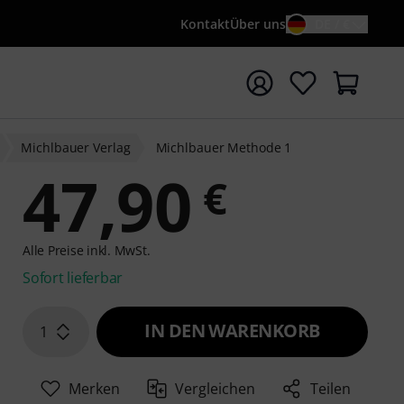
Kontakt
Über uns
DE / €
e mit Suchwort {searchTerm} starten
Michlbauer Verlag
Michlbauer Methode 1
47,90
€
Alle Preise inkl. MwSt.
Sofort lieferbar
IN DEN WARENKORB
1
Merken
Vergleichen
Teilen