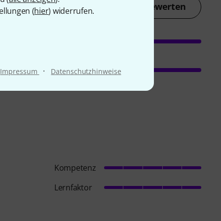
Jetzt bewerten
ellungen (
hier
) widerrufen.
·
Impressum
Datenschutzhinweise
Kompetenz
Lernfaktor