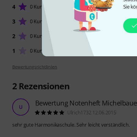
4
0 Kunden
Sie kö
KOMPE
3
0 Kunden
2
0 Kunden
LERNFA
1
0 Kunden
Bewertungsrichtlinien
2
Rezensionen
Bewertung Notenheft Michelbaue
U
Ulrich1732 12.06.2015
sehr gute Harmonikaschule. Sehr leicht verständlich.