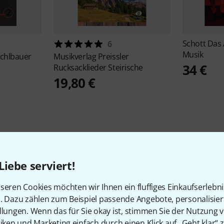
Schott
Das 
6
Musik
chlbauer
Musikverlag Preissler
34 €
Rucksacklieder Steirische
19,80 €
Liebe serviert!
5
Kundenbewertungen
seren Cookies möchten wir Ihnen ein fluffiges Einkaufserlebn
n. Dazu zählen zum Beispiel passende Angebote, personalisie
llungen. Wenn das für Sie okay ist, stimmen Sie der Nutzung 
tiken und Marketing einfach durch einen Klick auf „Geht klar“ z