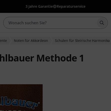
3 Jahre Garantie
Reparaturservice
Such
ente
Noten für Akkordeon
Schulen für Steirische Harmonika
chlbauer Methode 1
wertungen