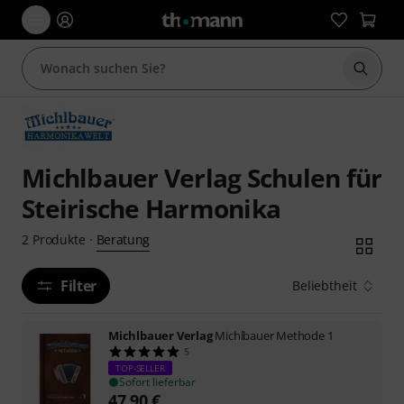
Suche 
Michlbauer Verlag Schulen für
Steirische Harmonika
Beratung
2
Produkte
·
Filter
Beliebtheit
Michlbauer Verlag
Michlbauer Methode 1
5
TOP-SELLER
Sofort lieferbar
47,90
€