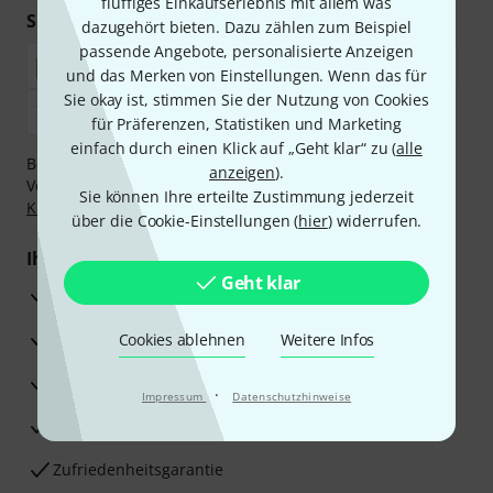
fluffiges Einkaufserlebnis mit allem was
Sicher einkaufen & bezahlen
dazugehört bieten. Dazu zählen zum Beispiel
passende Angebote, personalisierte Anzeigen
und das Merken von Einstellungen. Wenn das für
Sie okay ist, stimmen Sie der Nutzung von Cookies
für Präferenzen, Statistiken und Marketing
einfach durch einen Klick auf „Geht klar“ zu (
alle
Bezahlen Sie vertraulich und sicher per Nachnahme,
anzeigen
).
Vorkasse, PayPal, Amazon Pay,
Klarna Sofort bezahlen
,
Sie können Ihre erteilte Zustimmung jederzeit
Klarna Ratenzahlung
oder Kreditkarte.
über die Cookie-Einstellungen (
hier
) widerrufen.
Ihre Vorteile
Geht klar
3 Jahre Thomann Garantie
30 Tage Money-Back-Garantie
Cookies ablehnen
Weitere Infos
Reparaturservice
·
Impressum
Datenschutzhinweise
Beratung durch Fachexperten
Zufriedenheitsgarantie