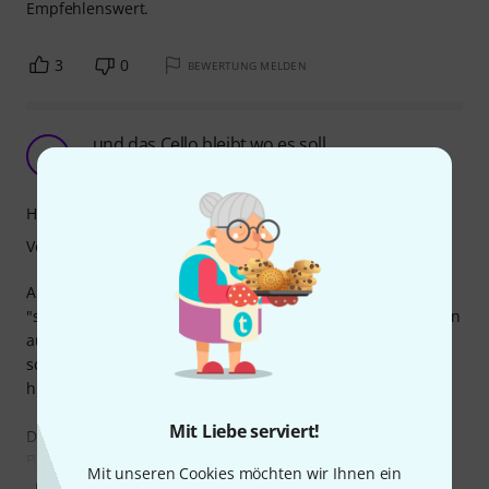
Empfehlenswert.
3
0
BEWERTUNG MELDEN
...und das Cello bleibt wo es soll.
F
Fhynix 03.08.2021
Handling
Verarbeitung
Als blutiger Einsteiger war mir zunächst nicht klar, wie
"schräg" man ein Cello eigentlich hält. Daher ging ich davon
aus, dass die Gummifüße am Cello eher den Boden
schonen sollten, anstatt das Cello am Wegrutschen zu
hindern - weit gefehlt.
Mit Liebe serviert!
Das "Black Hole" hilft genau dabei: Es liegt flächig auf dem
Boden auf, hinterlässt keine Spuren, Abdrücke oder
Mit unseren Cookies möchten wir Ihnen ein