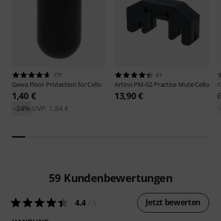
177
81
Gewa
Floor Protection for Cello
Artino
PM-02 Practice Mute Cello
1,40 €
13,90 €
-24%
UVP: 1,84 €
59
Kundenbewertungen
Jetzt bewerten
4.4
/ 5