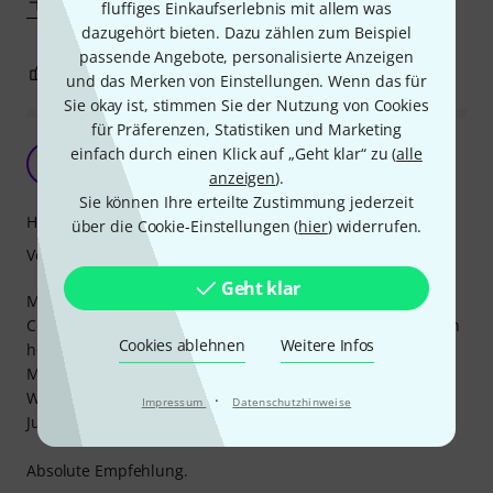
Mehr anzeigen
fluffiges Einkaufserlebnis mit allem was
dazugehört bieten. Dazu zählen zum Beispiel
passende Angebote, personalisierte Anzeigen
2
0
BEWERTUNG MELDEN
und das Merken von Einstellungen. Wenn das für
Sie okay ist, stimmen Sie der Nutzung von Cookies
für Präferenzen, Statistiken und Marketing
Prima Bodenschoner, etwas pflegebedürftig.
einfach durch einen Klick auf „Geht klar“ zu (
alle
P
Pappnas3 08.02.2019
anzeigen
).
Sie können Ihre erteilte Zustimmung jederzeit
Handling
über die Cookie-Einstellungen (
hier
) widerrufen.
Verarbeitung
Geht klar
Mein achtjähriger Sohn benutzt diesen Diskus für sein
Cello, um unsere Bodendielen zu schonen. Das klappt auch
Cookies ablehnen
Weitere Infos
hervorragend und transportabel ist das Ding sowieso.
Man muß bloß öfter mal die Unterseite unter fließendem
Wasser von Staub befreien, damit er nicht rutscht. Mein
·
Impressum
Datenschutzhinweise
Junge macht das in 2 Minuten selbstständig.
Absolute Empfehlung.