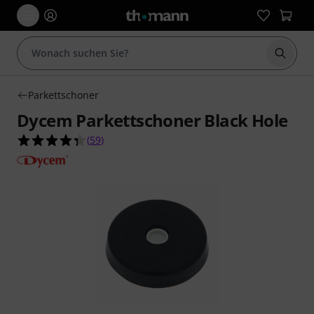
Suche 
Parkettschoner
Dycem Parkettschoner Black Hole
4.4 von 5 Sternen aus 59 Kundenbewertungen
(
59
)