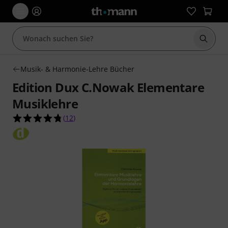
Suche 
Musik- & Harmonie-Lehre Bücher
Edition Dux C.Nowak Elementare
Musiklehre
4.8 von 5 Sternen aus 12 Kundenbewertungen
(
12
)