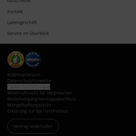
Gutscheine
Kontakt
Ladengeschäft
Service im Überblick
AGB
/
Impressum
Datenschutzhinweise
Cookie-Einstellungen
Widerrufsrecht für Verbraucher
Bestellvorgang/Vertragsabschluss
Mängelhaftungsrecht
Erklärung zur Barrierefreiheit
Vertrag widerrufen