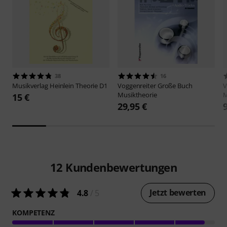
38
16
Musikverlag Heinlein
Theorie D1
Voggenreiter
Große Buch
V
Musiktheorie
M
15 €
29,95 €
12
Kundenbewertungen
Jetzt bewerten
4.8
/ 5
KOMPETENZ