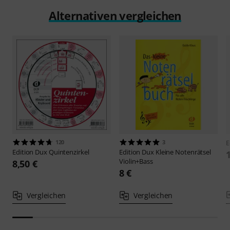
Alternativen vergleichen
120
3
E
Edition Dux
Quintenzirkel
Edition Dux
Kleine Notenrätsel
Violin+Bass
8,50 €
8 €
Vergleichen
Vergleichen