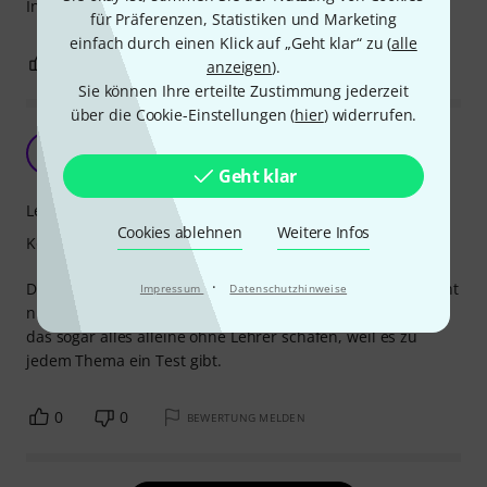
Instrument startet.
für Präferenzen, Statistiken und Marketing
einfach durch einen Klick auf „Geht klar“ zu (
alle
0
0
BEWERTUNG MELDEN
anzeigen
).
Sie können Ihre erteilte Zustimmung jederzeit
über die Cookie-Einstellungen (
hier
) widerrufen.
Theorie für Unterricht
T
Taras 11.11.2009
Geht klar
Lernfaktor
Cookies ablehnen
Weitere Infos
Kompetenz
·
Das Buch ist sehr gut für jeden, der Instrumental Unterricht
Impressum
Datenschutzhinweise
nimmt und keine Zeit für Theorie hat. Zuhause kann man
das sogar alles alleine ohne Lehrer schafen, weil es zu
jedem Thema ein Test gibt.
0
0
BEWERTUNG MELDEN