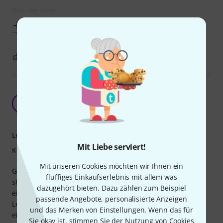
Was mir sehr
Mehr anzeigen
0
0
BEWERTUNG MELDEN
Klassiker, aber mittlerweile gibt es
anschaulicheres Material
CW
Christian W 30.05.2024
Lernfaktor
Mit Liebe serviert!
Kompetenz
Mit unseren Cookies möchten wir Ihnen ein
Guter Klassiker, in dem vieles wichtiges zur Musiktheorie
fluffiges Einkaufserlebnis mit allem was
steht. Allerdings schon auch sehr klassisch gehalten. Für
dazugehört bieten. Dazu zählen zum Beispiel
ein motivierendes lernen gibt es sicherlich bessere
passende Angebote, personalisierte Anzeigen
Lernbücher. Trotzdem schadet es nicht ab und zu mal
und das Merken von Einstellungen. Wenn das für
einen Blick hineinzuwerfen, gerade wenn man mit einem
Sie okay ist, stimmen Sie der Nutzung von Cookies