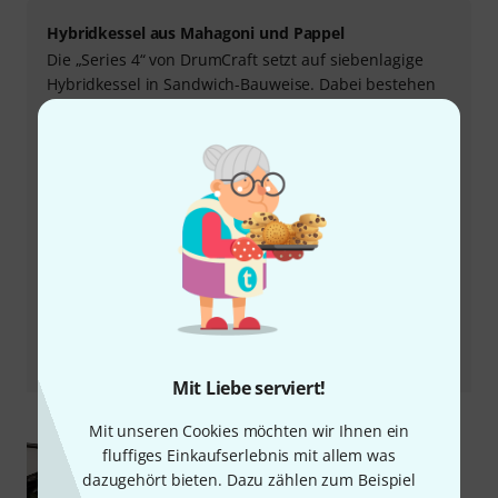
Hybridkessel aus Mahagoni und Pappel
Die „Series 4“ von DrumCraft setzt auf siebenlagige
Hybridkessel in Sandwich-Bauweise. Dabei bestehen
die vier äußeren Schichten aus Mahagoni und die drei
inneren Schichten aus Pappel. Während es sich bei
Mahagoni um ein edles und verhältnismäßig teures
Holz handelt, das beim Schlagzeugbau Tradition hat
und häufig bei Vintage-Drums eingesetzt wurde, sorgt
der Kern aus Pappel für einen überschaubaren Preis.
Der Klang der Kombination präsentiert sich warm,
dick und punchig und verfügt über absolute
Allrounder-Qualitäten. Je nach Kit-Konfiguration und
Stimmung wird man sich in allen Bereichen zwischen
Rock, Pop und akustischen Genres wohl fühlen.
Mit Liebe serviert!
Mit unseren Cookies möchten wir Ihnen ein
fluffiges Einkaufserlebnis mit allem was
dazugehört bieten. Dazu zählen zum Beispiel