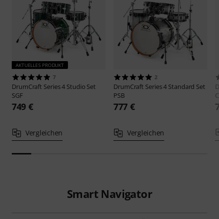
AKTUELLES PRODUKT
7
2
DrumCraft
Series 4 Studio Set
DrumCraft
Series 4 Standard Set
D
SGF
PSB
C
749 €
777 €
Vergleichen
Vergleichen
Smart Navigator