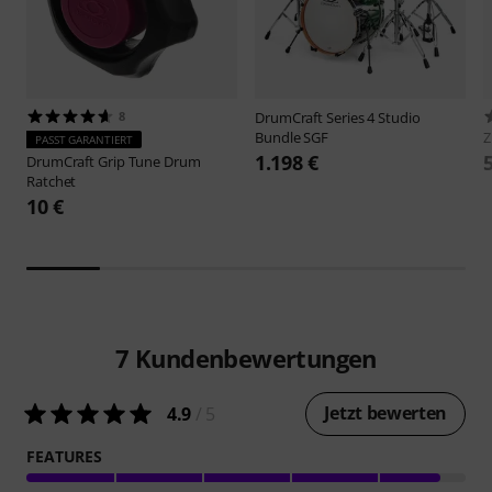
8
DrumCraft
Series 4 Studio
Bundle SGF
Z
PASST GARANTIERT
1.198 €
DrumCraft
Grip Tune Drum
Ratchet
10 €
7
Kundenbewertungen
Jetzt bewerten
4.9
/ 5
FEATURES