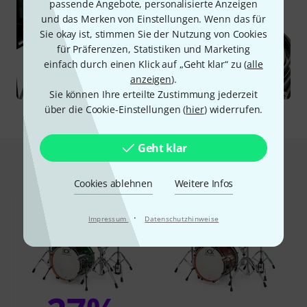
passende Angebote, personalisierte Anzeigen
und das Merken von Einstellungen. Wenn das für
Sie okay ist, stimmen Sie der Nutzung von Cookies
für Präferenzen, Statistiken und Marketing
einfach durch einen Klick auf „Geht klar“ zu (
alle
anzeigen
).
Sie können Ihre erteilte Zustimmung jederzeit
über die Cookie-Einstellungen (
hier
) widerrufen.
Geht klar
Das kauften Kunden, die sich dieses
Produkt angesehen haben
Cookies ablehnen
Weitere Infos
·
Impressum
Datenschutzhinweise