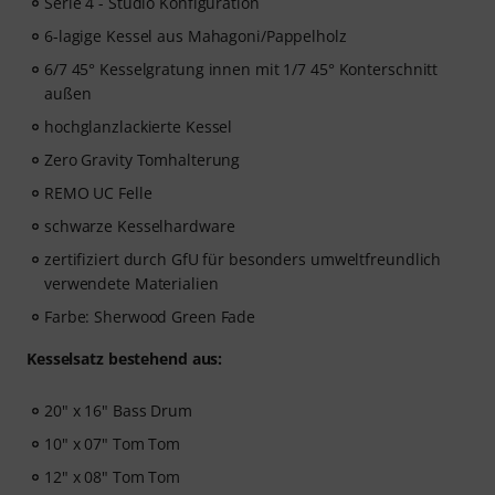
Serie 4 - Studio Konfiguration
6-lagige Kessel aus Mahagoni/Pappelholz
6/7 45° Kesselgratung innen mit 1/7 45° Konterschnitt
außen
hochglanzlackierte Kessel
Zero Gravity Tomhalterung
REMO UC Felle
schwarze Kesselhardware
zertifiziert durch GfU für besonders umweltfreundlich
verwendete Materialien
Farbe: Sherwood Green Fade
Kesselsatz bestehend aus:
20" x 16" Bass Drum
10" x 07" Tom Tom
12" x 08" Tom Tom