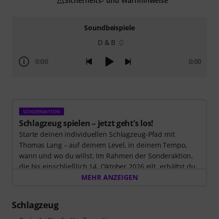
Sicherheits- und Warnhinweise
Soundbeispiele
D & B
0:00
0:00
SONDERAKTION
Schlagzeug spielen – jetzt geht’s los!
Starte deinen individuellen Schlagzeug-Pfad mit
Thomas Lang – auf deinem Level, in deinem Tempo,
wann und wo du willst. Im Rahmen der Sonderaktion,
die bis einschließlich 14. Oktober 2026 gilt, erhältst du
3 Monate exklusiven Zugang zur MyGroove School of
MEHR ANZEIGEN
Drums
– völlig kostenlos! Der Freischaltcode zur App
wird Dir automatisch per E-Mail zugeschickt.
Schlagzeug