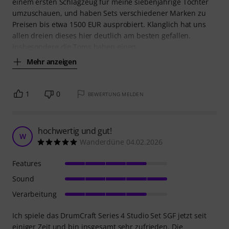
einem ersten Schlagzeug für meine siebenjährige Tochter
umzuschauen, und haben Sets verschiedener Marken zu
Preisen bis etwa 1500 EUR ausprobiert. Klanglich hat uns
allen dreien dieses hier deutlich am besten gefallen.
Insbesondere die Toms haben einen
Mehr anzeigen
1
0
BEWERTUNG MELDEN
hochwertig und gut!
W
Wanderdüne 04.02.2026
Features
Sound
Verarbeitung
Ich spiele das DrumCraft Series 4 Studio Set SGF jetzt seit
einiger Zeit und bin insgesamt sehr zufrieden. Die