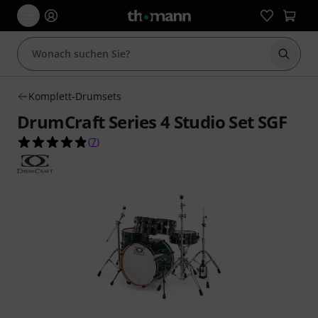
Suche 
Komplett-Drumsets
DrumCraft Series 4 Studio Set SGF
4.9 von 5 Sternen aus 7 Kundenbewertungen
(
7
)