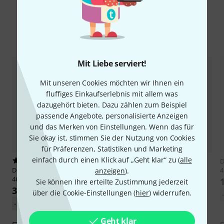
Alternativen vergleichen
Mit Liebe serviert!
Mit unseren Cookies möchten wir Ihnen ein
fluffiges Einkaufserlebnis mit allem was
dazugehört bieten. Dazu zählen zum Beispiel
passende Angebote, personalisierte Anzeigen
und das Merken von Einstellungen. Wenn das für
Sie okay ist, stimmen Sie der Nutzung von Cookies
für Präferenzen, Statistiken und Marketing
einfach durch einen Klick auf „Geht klar“ zu (
alle
1
1
D
Despiau
No.10 Viola Bridge
Despiau
No.13 Viola Bridge
anzeigen
).
46mm A
46mm
Sie können Ihre erteilte Zustimmung jederzeit
35 €
4,60 €
über die Cookie-Einstellungen (
hier
) widerrufen.
-23%
UVP: 45,50 €
-22%
UVP: 5,93 €
Geht klar