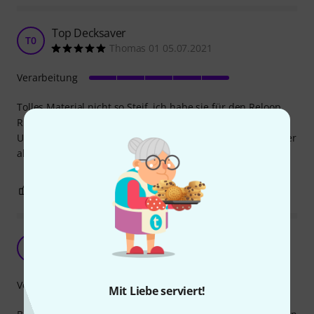
Top Decksaver
T0
Thomas 01 05.07.2021
Verarbeitung
Tolles Material nicht so Steif ,ich habe sie für den Reloop
RP7000 MK2 gekauft.Passt Prima und die umgebördelte
Unterkante schließt mit dem Rand der Plattenspielers super
ab und sitzt so Rutschfest auf dem Deck.
0
0
BEWERTUNG MELDEN
Sehr gute Decksaver
B
Blackpearl81 16.07.2020
Verarbeitung
Mit Liebe serviert!