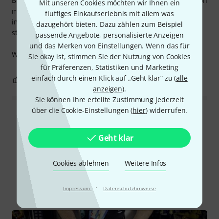
Bin ein großer Fan der Decksaver Abdeckungen. Habe schon
Mit unseren Cookies möchten wir Ihnen ein
mehrere Decksaver Abdeckungen zuhause und würde sie
fluffiges Einkaufserlebnis mit allem was
immer wieder weiterempfehlen. Gute Qualität und absolut
dazugehört bieten. Dazu zählen zum Beispiel
staubfrei, da sie sehr dicht abschließen.
passende Angebote, personalisierte Anzeigen
und das Merken von Einstellungen. Wenn das für
Würde ich mir immer wieder kaufen.
Sie okay ist, stimmen Sie der Nutzung von Cookies
für Präferenzen, Statistiken und Marketing
einfach durch einen Klick auf „Geht klar“ zu (
alle
0
0
BEWERTUNG MELDEN
anzeigen
).
Sie können Ihre erteilte Zustimmung jederzeit
über die Cookie-Einstellungen (
hier
) widerrufen.
Alle Bewertungen lesen
Geht klar
Schon gewusst?
Cookies ablehnen
Weitere Infos
Alle
Videos
·
Impressum
Datenschutzhinweise