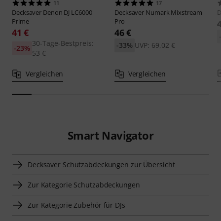
11
17
Decksaver
Denon DJ LC6000
Decksaver
Numark Mixstream
D
Prime
Pro
41 €
46 €
30-Tage-Bestpreis:
-33%
UVP: 69,02 €
-23%
53 €
Vergleichen
Vergleichen
Smart Navigator
Decksaver Schutzabdeckungen zur Übersicht
Zur Kategorie Schutzabdeckungen
Zur Kategorie Zubehör für DJs