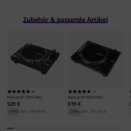
Zubehör & passende Artikel
46
12
Reloop
RP 7000 MK2
Reloop
RP 8000 MK2
R
529 €
619 €
-19%
UVP: 649,99 €
-20%
UVP: 769,99 €