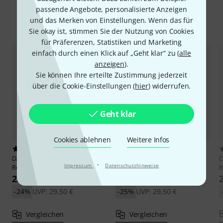
passende Angebote, personalisierte Anzeigen
und das Merken von Einstellungen. Wenn das für
Alternativen vergleichen
Sie okay ist, stimmen Sie der Nutzung von Cookies
für Präferenzen, Statistiken und Marketing
einfach durch einen Klick auf „Geht klar“ zu (
alle
anzeigen
).
Sie können Ihre erteilte Zustimmung jederzeit
über die Cookie-Einstellungen (
hier
) widerrufen.
Geht klar
Cookies ablehnen
Weitere Infos
1
3
DAddario Woodwinds
Organic
DAddario Woodwinds
Organic
D
·
Impressum
Datenschutzhinweise
Reserve Bass-Clar 3.0
Reserve Bass-Clar 3.5
R
22,30 €
22,10 €
-24%
UVP: 29,50 €
-25%
UVP: 29,50 €
Vergleichen
Vergleichen