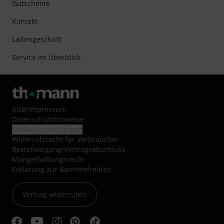
Gutscheine
Kontakt
Ladengeschäft
Service im Überblick
AGB
/
Impressum
Datenschutzhinweise
Cookie-Einstellungen
Widerrufsrecht für Verbraucher
Bestellvorgang/Vertragsabschluss
Mängelhaftungsrecht
Erklärung zur Barrierefreiheit
Vertrag widerrufen