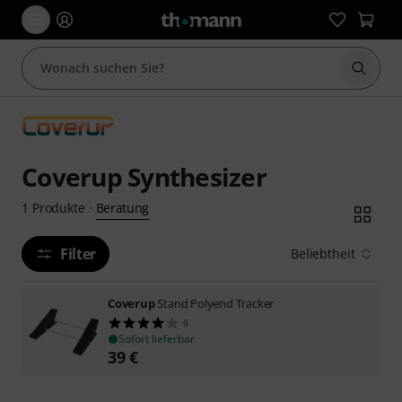
Suche 
Coverup Synthesizer
Beratung
1
Produkte
·
Filter
Beliebtheit
Coverup
Stand Polyend Tracker
6
Sofort lieferbar
39
€