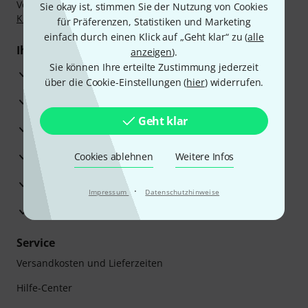
Vorkasse, PayPal, Amazon Pay,
Klarna Sofort bezahlen
,
Sie okay ist, stimmen Sie der Nutzung von Cookies
Klarna Ratenzahlung
oder Kreditkarte.
für Präferenzen, Statistiken und Marketing
einfach durch einen Klick auf „Geht klar“ zu (
alle
Ihre Vorteile
anzeigen
).
Sie können Ihre erteilte Zustimmung jederzeit
3 Jahre Thomann Garantie
über die Cookie-Einstellungen (
hier
) widerrufen.
30 Tage Money-Back-Garantie
Geht klar
Reparaturservice
Beratung durch Fachexperten
Cookies ablehnen
Weitere Infos
Zufriedenheitsgarantie
·
Impressum
Datenschutzhinweise
Europas größtes Versandlager
Service
Versandkosten und Lieferzeiten
Hilfe-Center