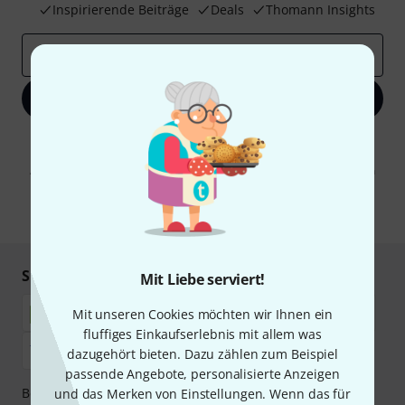
Inspirierende Beiträge
Deals
Thomann Insights
E-Mail-Adresse
*
Jetzt anmelden
Mit Klick auf „Jetzt anmelden“ stimmen Sie dem Erhalt von E-Mail-
Werbung und einer Messung des E-Mail-Nutzungsverhaltens zu. Die
Abmeldung ist jederzeit möglich. Weitere Informationen finden Sie in
unseren
Datenschutzhinweisen
.
* Pflichtfeld
Sicher einkaufen & bezahlen
Mit Liebe serviert!
Mit unseren Cookies möchten wir Ihnen ein
fluffiges Einkaufserlebnis mit allem was
dazugehört bieten. Dazu zählen zum Beispiel
passende Angebote, personalisierte Anzeigen
Bezahlen Sie vertraulich und sicher per Nachnahme,
und das Merken von Einstellungen. Wenn das für