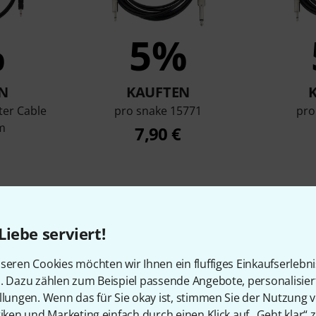
%
5%
N
KAUFTEN
ter Cable
pro snake 15771
pro
m
7,90 €
Vergleichen
Liebe serviert!
seren Cookies möchten wir Ihnen ein fluffiges Einkaufserlebn
n. Dazu zählen zum Beispiel passende Angebote, personalisie
llungen. Wenn das für Sie okay ist, stimmen Sie der Nutzung 
tiken und Marketing einfach durch einen Klick auf „Geht klar“ z