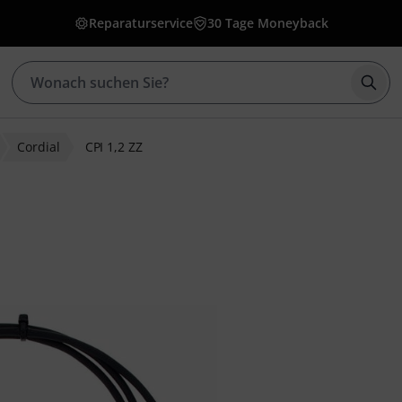
Reparaturservice
30 Tage Moneyback
Such
Cordial
CPI 1,2 ZZ
ewertungen