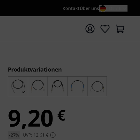
Kontakt
Über uns
DE / €
e mit Suchwort {searchTerm} starten
Produktvariationen
9,20
€
-27%
UVP: 12,61 €