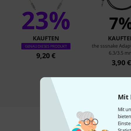
23%
7
KAUFTEN
KAUFTE
the sssnake Adap
GENAU DIESES PRODUKT
6.3/3.5 m
9,20 €
3,90 €
Mit 
Mit un
biete
Einste
Statis