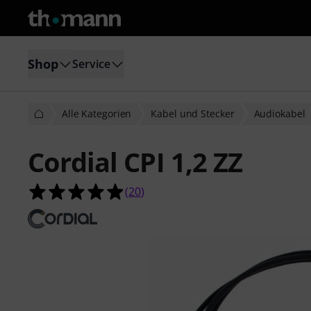
Shop
Service
Alle Kategorien
Kabel und Stecker
Audiokabel
Cordial CPI 1,2 ZZ
4.9 von 5 Sternen aus 20 Kundenb
(
20
)