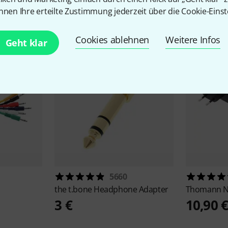
Zubehör & passende Artike
nnen Ihre erteilte Zustimmung jederzeit über die Cookie-Einst
Cookies ablehnen
Weitere Infos
Geht klar
5660
the t.bone
Headphone Adapter
Thomann
N
3 €
10,90 