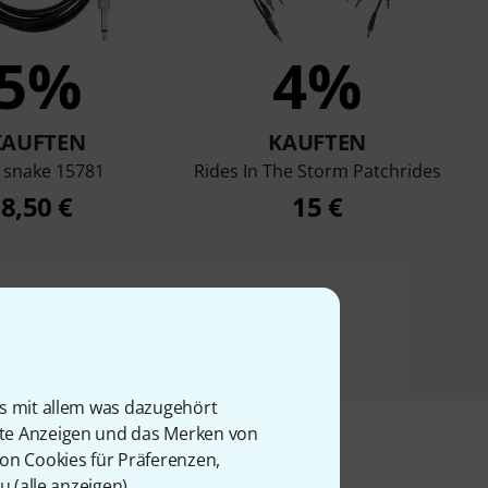
5%
4%
KAUFTEN
KAUFTEN
 snake 15781
Rides In The Storm Patchrides
8,50 €
15 €
is mit allem was dazugehört
rte Anzeigen und das Merken von
von Cookies für Präferenzen,
u (
alle anzeigen
).