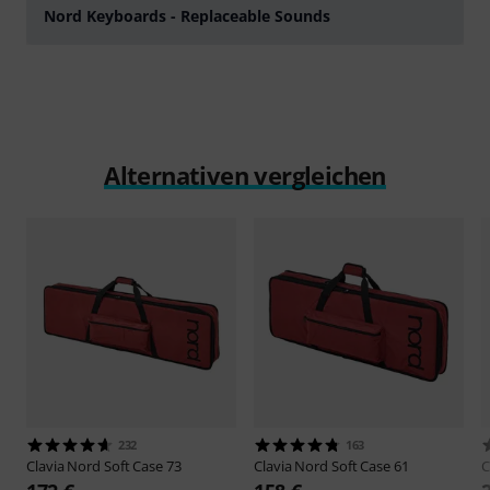
Nord Keyboards - Replaceable Sounds
abspielen
Alternativen vergleichen
232
163
Clavia Nord
Soft Case 73
Clavia Nord
Soft Case 61
C