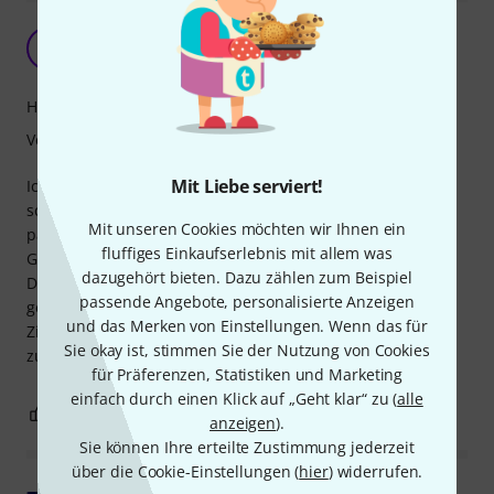
Passt doch alles.
DW
der Werwurm 12.01.2025
Handling
Verarbeitung
Mit Liebe serviert!
Ich habe aufgrund einiger Bewertungen ja schon das
schlimmste befürchtet und eine völlig verkrumpelte nicht
Mit unseren Cookies möchten wir Ihnen ein
passende Tasche erwartet. In diesem Punkt wurde ich zum
fluffiges Einkaufserlebnis mit allem was
Glück enttäuscht.
dazugehört bieten. Dazu zählen zum Beispiel
Der Nord Wave 2 Passt sehr gut hinein und ist weich
passende Angebote, personalisierte Anzeigen
gebettet. Die Rucksack-gurte waren am Anfang ein wenig
und das Merken von Einstellungen. Wenn das für
Zickig aber ließen sich dann doch einstellen. ich bin
Sie okay ist, stimmen Sie der Nutzung von Cookies
zufrieden.
für Präferenzen, Statistiken und Marketing
einfach durch einen Klick auf „Geht klar“ zu (
alle
0
0
BEWERTUNG MELDEN
anzeigen
).
Sie können Ihre erteilte Zustimmung jederzeit
über die Cookie-Einstellungen (
hier
) widerrufen.