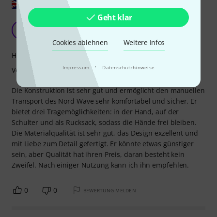
Original zeigen
Geht klar
Gutes aber teures Softcase
IB
Isidro Besteiro 11.04.2021
Cookies ablehnen
Weitere Infos
Handling
·
Impressum
Datenschutzhinweise
Verarbeitung
Die Konstruktion ist sehr gut und ermöglicht den manuellen
Transport des Nord Wave sehr komfortabel und sicher. Er
bietet drei Tragemöglichkeiten: in der Hand, auf der
Schulter und als Rucksack, sodass die Hände frei bleiben.
Die Materialqualität ist sehr gut, das Design exzellent und
mit Liebe zum Detail gefertigt. Er könnte etwas günstiger
sein, aber Qualität hat ihren Preis, daran besteht kein
Zweifel. Nach einiger Nutzung kann ich ihn empfehlen.
0
0
BEWERTUNG MELDEN