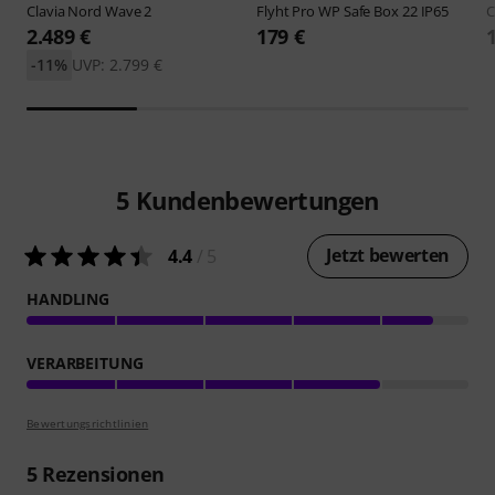
Clavia Nord
Wave 2
Flyht Pro
WP Safe Box 22 IP65
C
2.489 €
179 €
-11%
UVP: 2.799 €
5
Kundenbewertungen
Jetzt bewerten
4.4
/ 5
HANDLING
VERARBEITUNG
Bewertungsrichtlinien
5
Rezensionen