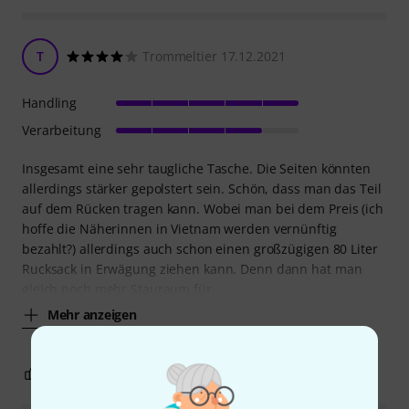
T
Trommeltier 17.12.2021
Handling
Verarbeitung
Insgesamt eine sehr taugliche Tasche. Die Seiten könnten
allerdings stärker gepolstert sein. Schön, dass man das Teil
auf dem Rücken tragen kann. Wobei man bei dem Preis (ich
hoffe die Näherinnen in Vietnam werden vernünftig
bezahlt?) allerdings auch schon einen großzügigen 80 Liter
Rucksack in Erwägung ziehen kann. Denn dann hat man
gleich noch mehr Stauraum für
Mehr anzeigen
0
0
BEWERTUNG MELDEN