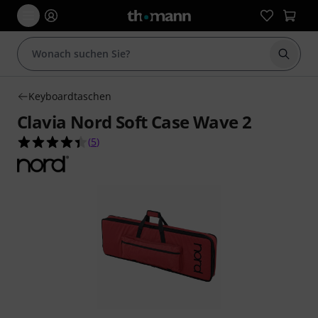
Suche 
Keyboardtaschen
Clavia Nord Soft Case Wave 2
4.4 von 5 Sternen aus 5 Kundenbewertungen
(
5
)