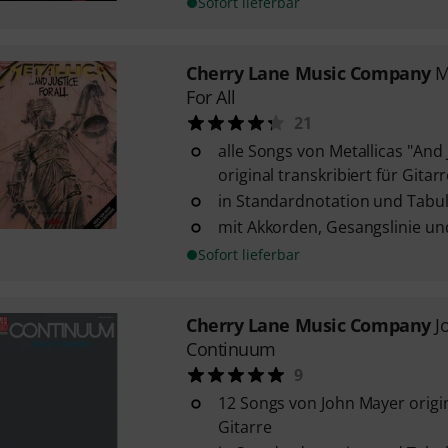
Sofort lieferbar
Cherry Lane Music Company
M
For All
21
alle Songs von Metallicas "And J
original transkribiert für Gitar
in Standardnotation und Tabu
mit Akkorden, Gesangslinie un
Sofort lieferbar
Cherry Lane Music Company
J
Continuum
9
12 Songs von John Mayer origin
Gitarre