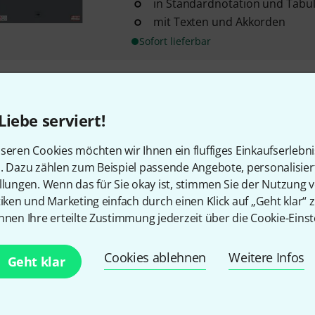
in Standardnotation und Tabu
mit Texten und Akkorden
Sofort lieferbar
Cherry Lane Music Company
J
11
Liebe serviert!
15 Songs von Joe Satriani
original transkribiert für Gitar
seren Cookies möchten wir Ihnen ein fluffiges Einkaufserlebn
aus der Reihe "Play It Like It Is"
n. Dazu zählen zum Beispiel passende Angebote, personalisie
llungen. Wenn das für Sie okay ist, stimmen Sie der Nutzung 
Sofort lieferbar
tiken und Marketing einfach durch einen Klick auf „Geht klar“ z
nnen Ihre erteilte Zustimmung jederzeit über die Cookie-Einst
Cherry Lane Music Company
G
Cookies ablehnen
Weitere Infos
Anthology
Geht klar
24
21 Songs von Guns n' Roses