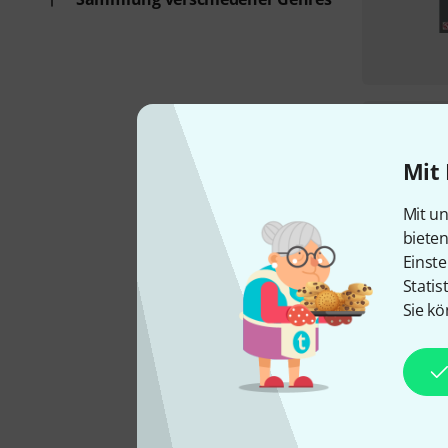
Mit 
Mit un
biete
Einste
Statis
Sie kö