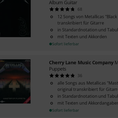
Album Guitar
68
12 Songs von Metallicas "Black
transkribiert für Gitarre
in Standardnotation und Tabu
mit Texten und Akkorden
Sofort lieferbar
Cherry Lane Music Company
M
Puppets
36
alle Songs aus Metallicas "Mas
original transkribiert für Gitar
in Standardnotation und Tabu
mit Texten und Akkordangabe
Sofort lieferbar