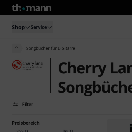
Shop
Service
Songbücher für E-Gitarre
Cherry La
Songbücher
Filter
Preisbereich
Von (€)
Bis (€)