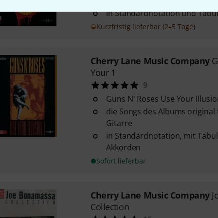
arrangiert für Gitarre
in Standardnotation und Tabu
Kurzfristig lieferbar (2–5 Tage)
Cherry Lane Music Company
G
Your 1
9
Guns N' Roses Use Your Illusio
die Songs des Albums original t
Gitarre
in Standardnotation, mit Tabu
Akkorden
Sofort lieferbar
Cherry Lane Music Company
J
Collection