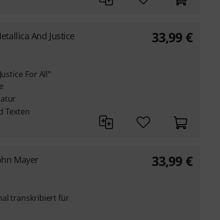
33,99
€
etallica And Justice
ustice For All"
re
latur
d Texten
33,99
€
ohn Mayer
al transkribiert für