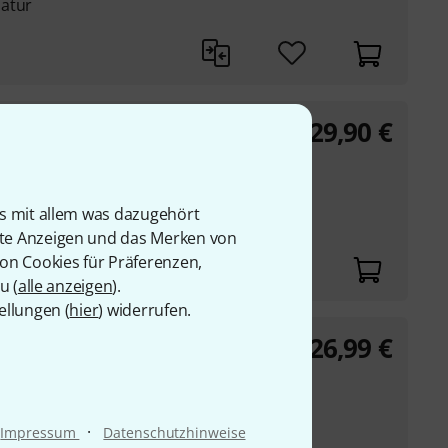
latur
29,90
€
oe Satriani Collection
re
is mit allem was dazugehört
rte Anzeigen und das Merken von
von Cookies für Präferenzen,
u (
alle anzeigen
).
ellungen (
hier
) widerrufen.
26,99
€
uns n' Roses
·
Impressum
Datenschutzhinweise