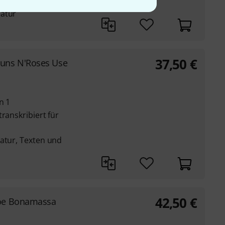
latur
37,50
€
uns N'Roses Use
n 1
ranskribiert für
latur, Texten und
42,50
€
oe Bonamassa