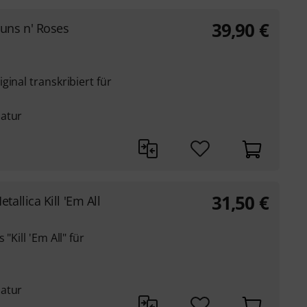
39,90
€
uns n' Roses
inal transkribiert für
latur
31,50
€
etallica Kill 'Em All
"Kill 'Em All" für
latur