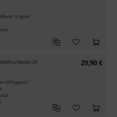
 Album" original
latur
29,90
€
etallica Master Of
ter Of Puppets"
re
latur
n