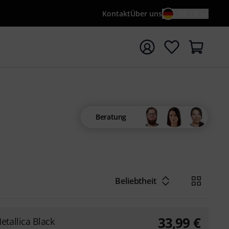
Kontakt
Über uns
DE / €
e mit Suchwort {searchTerm} starten
Beratung
Beliebtheit
33,99
€
etallica Black