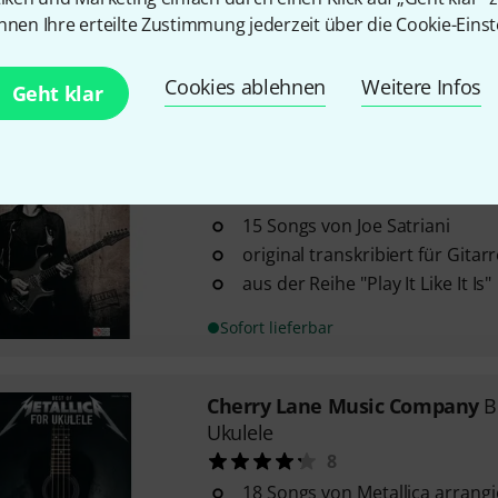
nnen Ihre erteilte Zustimmung jederzeit über die Cookie-Einst
in Standardnotation und Tabu
mit Texten und Akkorden
Cookies ablehnen
Weitere Infos
Sofort lieferbar
Geht klar
Cherry Lane Music Company
J
11
15 Songs von Joe Satriani
original transkribiert für Gitar
aus der Reihe "Play It Like It Is"
Sofort lieferbar
Cherry Lane Music Company
B
Ukulele
8
18 Songs von Metallica arrangi