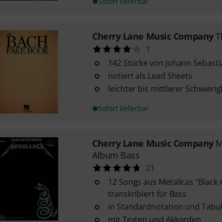
Sofort lieferbar
Cherry Lane Music Company
T
1
142 Stücke von Johann Sebast
notiert als Lead Sheets
leichter bis mittlerer Schwieri
Sofort lieferbar
Cherry Lane Music Company
M
Album Bass
21
12 Songs aus Metalicas "Black 
transkribiert für Bass
in Standardnotation und Tabu
mit Texten und Akkorden