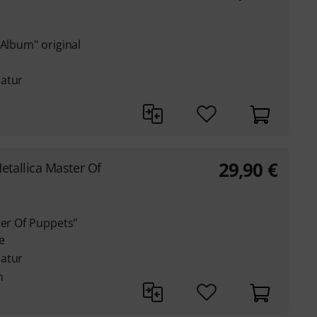
 Album" original
latur
29,90
€
etallica Master Of
ter Of Puppets"
re
latur
n