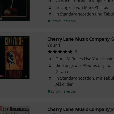
70 Bach-Choräle arrangiert für
arrangiert von Mark Phillips
in Standardnotation und Tabu
Sofort lieferbar
Cherry Lane Music Company
G
Your 1
9
Guns N' Roses Use Your Illusio
die Songs des Albums original t
Gitarre
in Standardnotation, mit Tabu
Akkorden
Sofort lieferbar
Cherry Lane Music Company
J