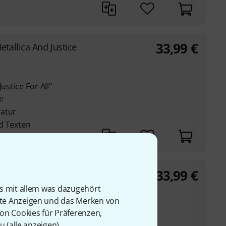
33,99
€
etallica And Justice
ustice For All"
re
latur
d Texten
33,99
€
ohn Mayer
is mit allem was dazugehört
rte Anzeigen und das Merken von
von Cookies für Präferenzen,
al transkribiert für
u (
alle anzeigen
).