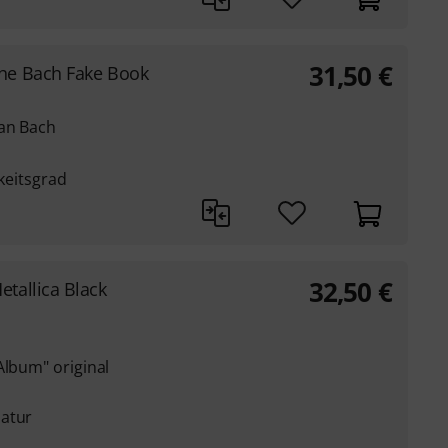
31,50
€
he Bach Fake Book
ian Bach
gkeitsgrad
32,50
€
etallica Black
Album" original
latur