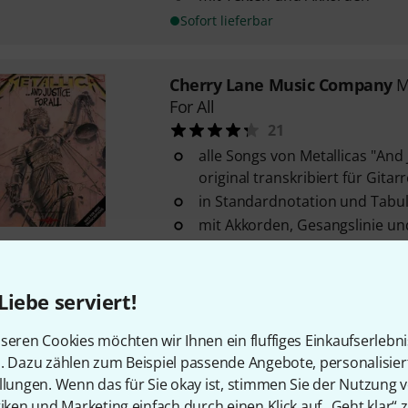
Sofort lieferbar
Cherry Lane Music Company
M
For All
21
alle Songs von Metallicas "And J
original transkribiert für Gitar
in Standardnotation und Tabu
mit Akkorden, Gesangslinie un
Sofort lieferbar
Liebe serviert!
Cherry Lane Music Company
J
Continuum
seren Cookies möchten wir Ihnen ein fluffiges Einkaufserlebn
9
n. Dazu zählen zum Beispiel passende Angebote, personalisie
llungen. Wenn das für Sie okay ist, stimmen Sie der Nutzung 
12 Songs von John Mayer origin
tiken und Marketing einfach durch einen Klick auf „Geht klar“ z
Gitarre