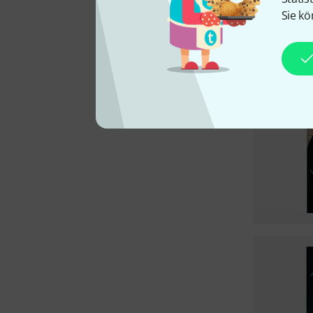
Sie kö