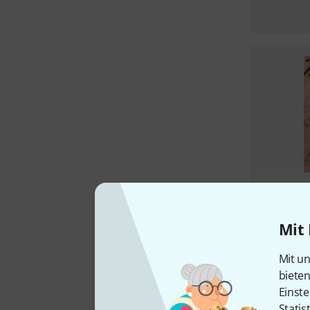
Mit 
Mit un
biete
Einste
Statis