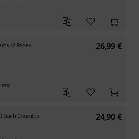
26,99
€
uns n' Roses
latur
24,90
€
0 Bach Chorales