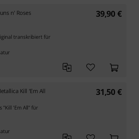
39,90
€
uns n' Roses
inal transkribiert für
latur
31,50
€
etallica Kill 'Em All
"Kill 'Em All" für
latur