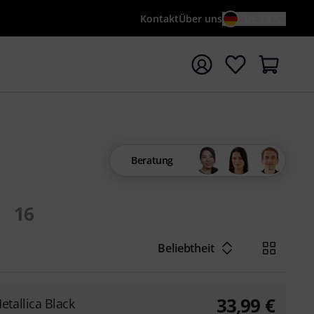
Kontakt
Über uns
DE / €
e mit Suchwort {searchTerm} starten
Beratung
16
Beliebtheit
33,99
€
etallica Black