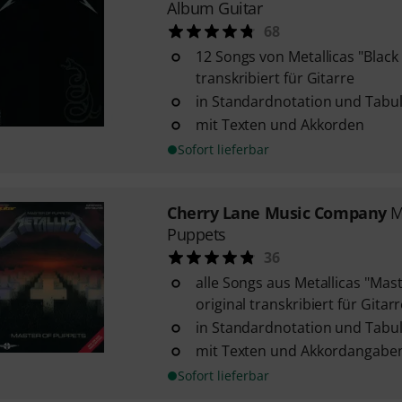
Album Guitar
68
12 Songs von Metallicas "Black
transkribiert für Gitarre
in Standardnotation und Tabu
mit Texten und Akkorden
Sofort lieferbar
Cherry Lane Music Company
M
Puppets
36
alle Songs aus Metallicas "Mas
original transkribiert für Gitar
in Standardnotation und Tabu
mit Texten und Akkordangabe
Sofort lieferbar