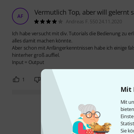
Vermutlich Top, aber will gelernt 
AF
Andreas F. 550 24.11.2020
Ich habe versucht mit div. Tutorials die Bedienung zu er
alles damit machen könnte.
Aber schon mit Anfängerkenntnissen habe ich einige fal
hinterher groß auffiel.
Input = Output
1
0
BEWERTUNG MELDEN
Mit 
Mit un
biete
Einste
Statis
Sie kö