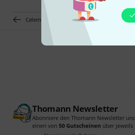
Celemony Melodyne 5 editor
Thomann Newsletter
Abonniere den Thomann Newsletter und
einen von
50 Gutscheinen
über jeweils