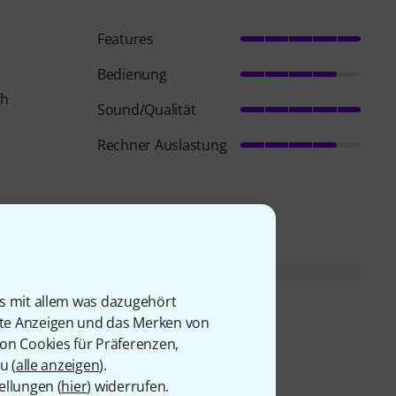
Features
Bedienung
ch
Sound/Qualität
Rechner Auslastung
is mit allem was dazugehört
rte Anzeigen und das Merken von
von Cookies für Präferenzen,
u (
alle anzeigen
).
ellungen (
hier
) widerrufen.