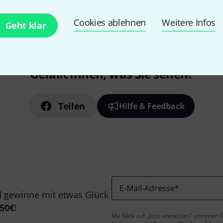
Cookies ablehnen
Weitere Infos
Geht klar
Gefällt Ihnen, was Sie sehen?
Teilen
Hilfe & Feedback
E-Mail-Adresse
*
 gewinne mit etwas Glück
50€
!
Mit Klick auf „Jetzt anmelden“ stimmen