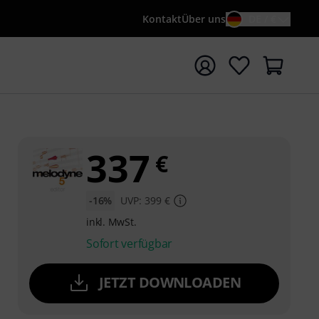
Kontakt
Über uns
DE / €
e mit Suchwort {searchTerm} starten
337
€
-16%
UVP: 399 €
inkl. MwSt.
Sofort verfügbar
JETZT DOWNLOADEN