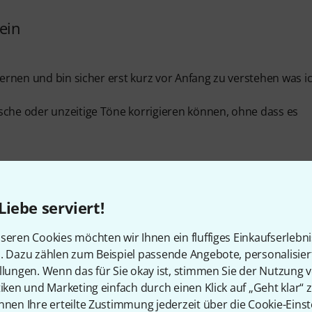
sein
lernen und bin sicher erst kurz vor Anfang zu verstehen was i
sche oder unzeitige Töne korrigieren können, ohne dass es
Liebe serviert!
seren Cookies möchten wir Ihnen ein fluffiges Einkaufserlebn
n. Dazu zählen zum Beispiel passende Angebote, personalisie
llungen. Wenn das für Sie okay ist, stimmen Sie der Nutzung 
tiken und Marketing einfach durch einen Klick auf „Geht klar“ z
nnen Ihre erteilte Zustimmung jederzeit über die Cookie-Einst