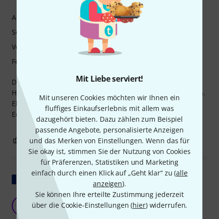
Ansprache
Sound
Verarbeitung
Features
Mit Liebe serviert!
Der Klang ist einfach super. Obwohl ohne Schieber für
Halbtöne, kann man im Duo wunderbar zusammen spielen.
Mit unseren Cookies möchten wir Ihnen ein
Ebenso ist nicht soviel Luft nötig wie bei anderen Muhas.
fluffiges Einkaufserlebnis mit allem was
Echt zu empfehlen !!!
dazugehört bieten. Dazu zählen zum Beispiel
passende Angebote, personalisierte Anzeigen
1
0
und das Merken von Einstellungen. Wenn das für
BEWERTUNG MELDEN
Sie okay ist, stimmen Sie der Nutzung von Cookies
für Präferenzen, Statistiken und Marketing
einfach durch einen Klick auf „Geht klar“ zu (
alle
Original zeigen
anzeigen
).
Sie können Ihre erteilte Zustimmung jederzeit
Gutes Gerät
über die Cookie-Einstellungen (
hier
) widerrufen.
A
Argentina 13.07.2019