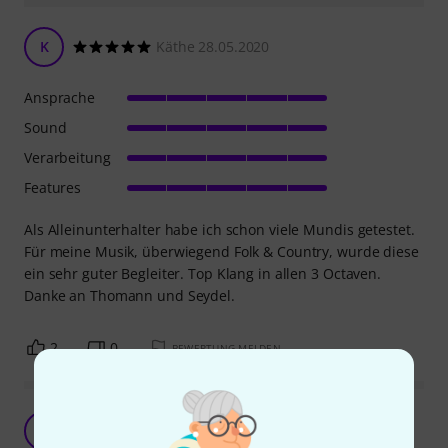
K
Käthe 28.05.2020
Ansprache
Sound
Verarbeitung
Features
Als Alleinunterhalter habe ich schon viele Mundis getestet.
Für meine Musik, überwiegend Folk & Country, wurde diese
ein sehr guter Begleiter. Top Klang in allen 3 Octaven.
Danke an Thomann und Seydel.
2
0
BEWERTUNG MELDEN
Einsatz im Duo
H
Helmina 13.02.2020