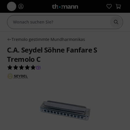
Suche 
Tremolo gestimmte Mundharmonikas
C.A. Seydel Söhne Fanfare S
Tremolo C
4.9 von 5 Sternen aus 9 Kundenbewertungen
(
9
)