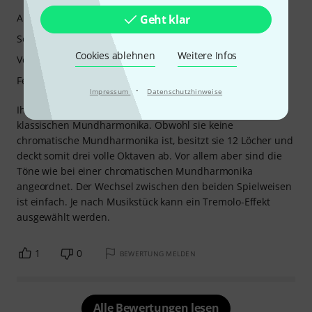
Ansprache
Geht klar
Sound
Cookies ablehnen
Weitere Infos
Verarbeitung
Features
·
Impressum
Datenschutzhinweise
Ihr Klang unterscheidet sich leicht von dem einer
klassischen Mundharmonika. Obwohl sie keine
chromatische Mundharmonika ist, besitzt sie 12 Löcher und
deckt somit drei volle Oktaven ab. Vor allem aber sind die
Töne wie bei einer chromatischen Mundharmonika
angeordnet. Der Wechsel zwischen den beiden Spielweisen
ist einfach. Je nach Musikstück kann ein Tremolo-Effekt
ausgewählt werden.
1
0
BEWERTUNG MELDEN
Alle Bewertungen lesen