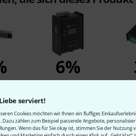
%
6%
N
KAUFTEN
X Recorder
Showtec TR-512 Pocket
Entt
Trigger/Recorder
Liebe serviert!
150 €
seren Cookies möchten wir Ihnen ein fluffiges Einkaufserlebn
n. Dazu zählen zum Beispiel passende Angebote, personalisie
llungen. Wenn das für Sie okay ist, stimmen Sie der Nutzung 
Vergleichen
tiken und Marketing einfach durch einen Klick auf „Geht klar“ z