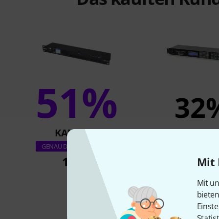
51%
32
KAUFTEN
KAUFTE
Stairville DR-1 DM
GENAU DIESES PRODUKT
19" SD
189 €
Mit 
198 €
Mit un
biete
Einste
Statis