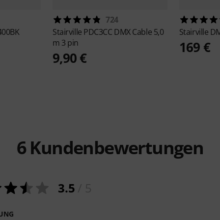
724
400BK
Stairville
PDC3CC DMX Cable 5,0
Stairville
DM
m 3 pin
169 €
9,90 €
6
Kundenbewertungen
3.5
/ 5
NUNG