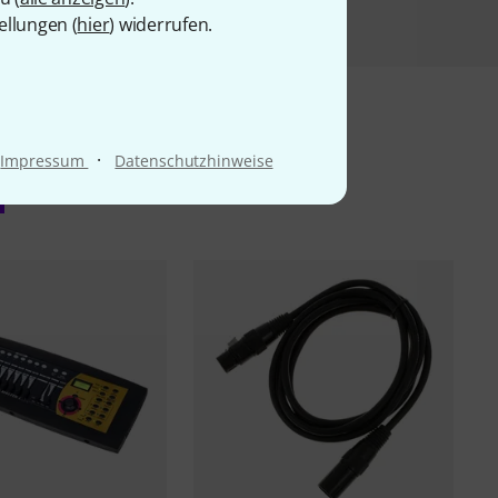
ellungen (
hier
) widerrufen.
·
Impressum
Datenschutzhinweise
l