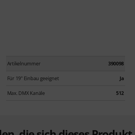
Artikelnummer
390098
Für 19" Einbau geeignet
Ja
Max. DMX Kanäle
512
en, die sich dieses Produk