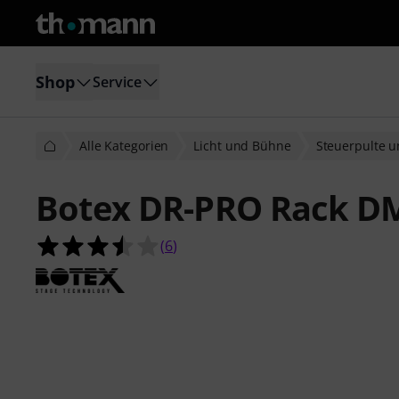
Shop
Service
Alle Kategorien
Licht und Bühne
Steuerpulte 
Botex DR-PRO Rack D
3.5 von 5 Sternen aus 6 Kundenbe
(
6
)