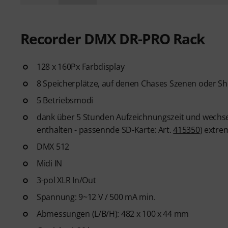
Recorder DMX DR-PRO Rack
128 x 160Px Farbdisplay
8 Speicherplätze, auf denen Chases Szenen oder S
5 Betriebsmodi
dank über 5 Stunden Aufzeichnungszeit und wechse
enthalten - passennde SD-Karte: Art.
415350
) extre
DMX 512
Midi IN
3-pol XLR In/Out
Spannung: 9~12 V / 500 mA min.
Abmessungen (L/B/H): 482 x 100 x 44 mm