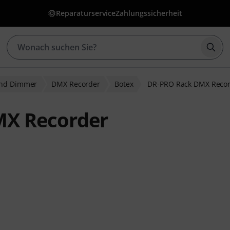
Reparaturservice
Zahlungssicherheit
Such
und Dimmer
DMX Recorder
Botex
DR-PRO Rack DMX Reco
MX Recorder
wertungen