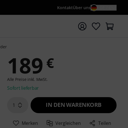
Kontakt
Über uns
DE / €
e mit Suchwort {searchTerm} starten
rder
189
€
Alle Preise inkl. MwSt.
Sofort lieferbar
IN DEN WARENKORB
1
Merken
Vergleichen
Teilen