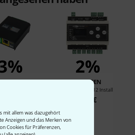
3%
2%
KAUFTEN
KAUFTEN
ec S-Play Nano
Showtec TR-512 Install
189 €
197 €
is mit allem was dazugehört
rte Anzeigen und das Merken von
von Cookies für Präferenzen,
u (
alle anzeigen
).