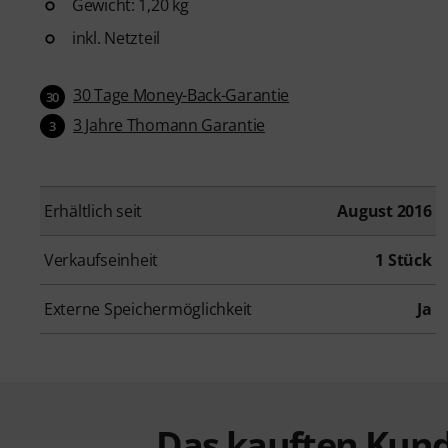
Gewicht: 1,20 kg
inkl. Netzteil
30 Tage Money-Back-Garantie
30
3 Jahre Thomann Garantie
3
Erhältlich seit
August 2016
Verkaufseinheit
1 Stück
Externe Speichermöglichkeit
Ja
Das kauften Kund