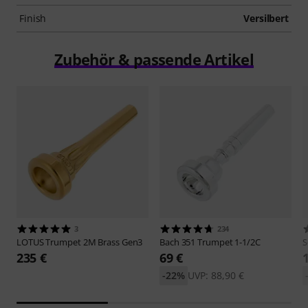
Finish
Versilbert
Zubehör & passende Artikel
3
234
LOTUS
Trumpet 2M Brass Gen3
Bach
351 Trumpet 1-1/2C
S
235 €
69 €
-22%
UVP: 88,90 €