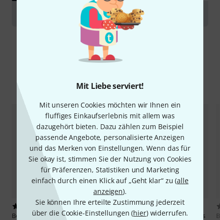
Mundstücke für Metallblasinstrumente
Alternativen vergleichen
Mit Liebe serviert!
Mit unseren Cookies möchten wir Ihnen ein
fluffiges Einkaufserlebnis mit allem was
dazugehört bieten. Dazu zählen zum Beispiel
passende Angebote, personalisierte Anzeigen
und das Merken von Einstellungen. Wenn das für
Sie okay ist, stimmen Sie der Nutzung von Cookies
für Präferenzen, Statistiken und Marketing
einfach durch einen Klick auf „Geht klar“ zu (
alle
anzeigen
).
Sie können Ihre erteilte Zustimmung jederzeit
10
2
über die Cookie-Einstellungen (
hier
) widerrufen.
Bob Reeves
Trumpet 42 /SV 692s
Bob Reeves
Trumpet 41 / S 692s
B