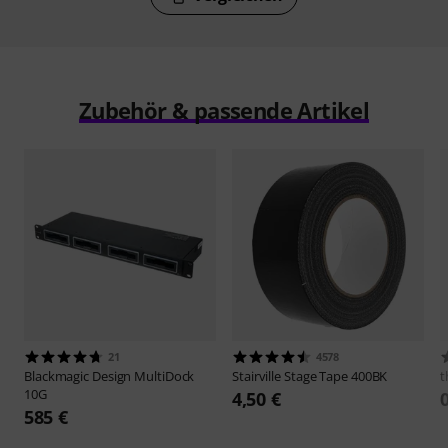
Zubehör & passende Artikel
21
4578
Blackmagic Design
MultiDock
Stairville
Stage Tape 400BK
t
10G
4,50 €
585 €