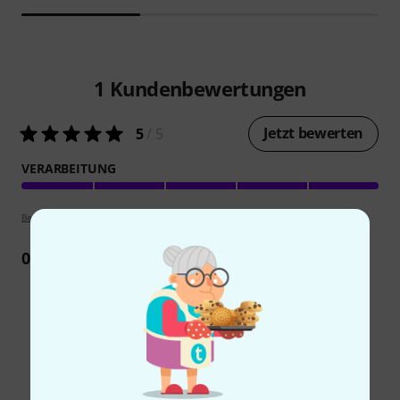
1
Kundenbewertungen
Jetzt bewerten
5
/ 5
VERARBEITUNG
Bewertungsrichtlinien
0
Rezension
Schon gewusst?
Alle
Videos
Ratgeber