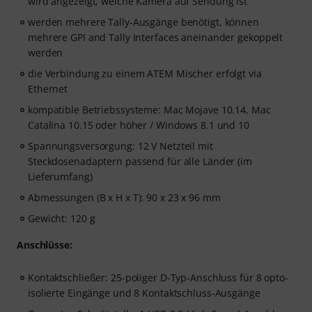
wird angezeigt, welche Kamera auf Sendung ist
werden mehrere Tally-Ausgänge benötigt, können
mehrere GPI and Tally Interfaces aneinander gekoppelt
werden
die Verbindung zu einem ATEM Mischer erfolgt via
Ethernet
kompatible Betriebssysteme: Mac Mojave 10.14, Mac
Catalina 10.15 oder höher / Windows 8.1 und 10
Spannungsversorgung: 12 V Netzteil mit
Steckdosenadaptern passend für alle Länder (im
Lieferumfang)
Abmessungen (B x H x T): 90 x 23 x 96 mm
Gewicht: 120 g
Anschlüsse:
Kontaktschließer: 25-poliger D-Typ-Anschluss für 8 opto-
isolierte Eingänge und 8 Kontaktschluss-Ausgänge