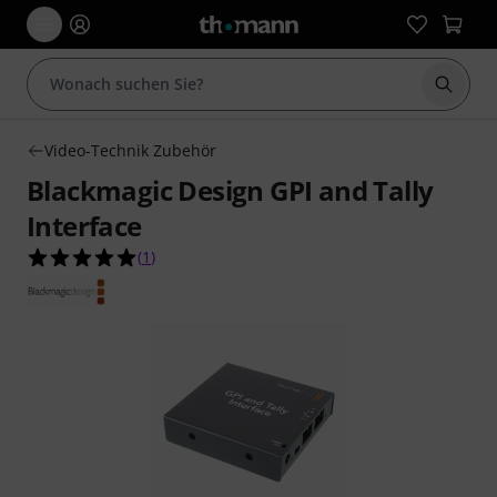
Suche 
Video-Technik Zubehör
Blackmagic Design GPI and Tally
Interface
5.0 von 5 Sternen aus 1 Kundenbewertungen
(
1
)