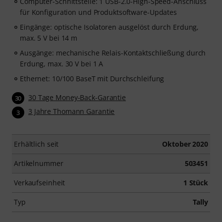
Computer-Schnittstelle: 1 USB-2.0-High-Speed-Anschluss
für Konfiguration und Produktsoftware-Updates
Eingänge: optische Isolatoren ausgelöst durch Erdung,
max. 5 V bei 14 m
Ausgänge: mechanische Relais-Kontaktschließung durch
Erdung, max. 30 V bei 1 A
Ethernet: 10/100 BaseT mit Durchschleifung
30 Tage Money-Back-Garantie
30
3 Jahre Thomann Garantie
3
Erhältlich seit
Oktober 2020
Artikelnummer
503451
Verkaufseinheit
1 Stück
Typ
Tally