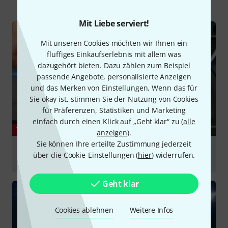
Mit Liebe serviert!
Mit unseren Cookies möchten wir Ihnen ein
fluffiges Einkaufserlebnis mit allem was
dazugehört bieten. Dazu zählen zum Beispiel
passende Angebote, personalisierte Anzeigen
und das Merken von Einstellungen. Wenn das für
Sie okay ist, stimmen Sie der Nutzung von Cookies
für Präferenzen, Statistiken und Marketing
einfach durch einen Klick auf „Geht klar“ zu (
alle
YOUTUBE
anzeigen
).
Sie können Ihre erteilte Zustimmung jederzeit
How to use & connect the Blackmagicdesign GPI &
über die Cookie-Einstellungen (
hier
) widerrufen.
Tally Box to the Datavideo ITC-100 Intercom System.
abspielen
Geht klar
Cookies ablehnen
Weitere Infos