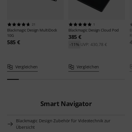
21
1
Blackmagic Design
MultiDock
Blackmagic Design
Cloud Pod
B
10G
R
385 €
585 €
-11%
UVP: 430,78 €
Vergleichen
Vergleichen
Smart Navigator
Blackmagic Design Zubehör für Videotechnik zur
Übersicht