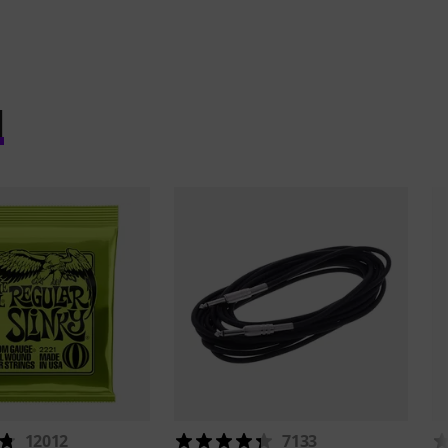
l
12012
7133