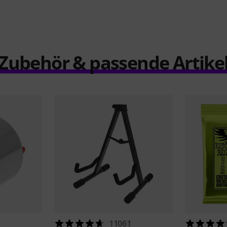
Zubehör & passende Artike
11061