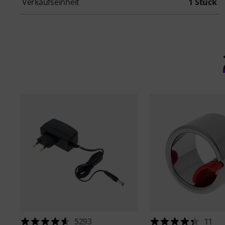
Verkaufseinheit
1 Stück
5293
11