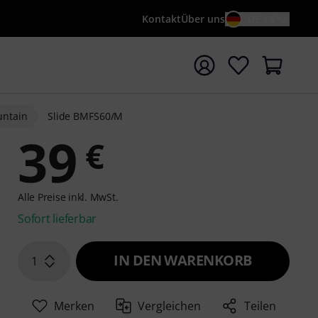
Kontakt
Über uns
DE / €
e mit Suchwort {searchTerm} starten
untain
Slide BMFS60/M
39
€
Alle Preise inkl. MwSt.
Sofort lieferbar
IN DEN WARENKORB
1
Merken
Vergleichen
Teilen