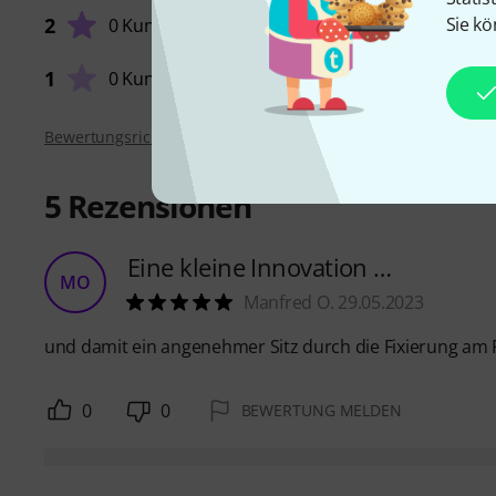
2
Sie kö
0 Kunden
1
0 Kunden
Bewertungsrichtlinien
5
Rezensionen
Eine kleine Innovation …
MO
Manfred O. 29.05.2023
und damit ein angenehmer Sitz durch die Fixierung am F
0
0
BEWERTUNG MELDEN