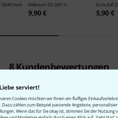
-50/M Steel
Millenium
GS-2001 A
Ernie Ball
2
9,90 €
5,90 €
8
Kundenbewertungen
Liebe serviert!
seren Cookies möchten wir Ihnen ein fluffiges Einkaufserlebn
4.5
/ 5
n. Dazu zählen zum Beispiel passende Angebote, personalisie
llungen. Wenn das für Sie okay ist, stimmen Sie der Nutzung 
tiken und Marketing einfach durch einen Klick auf „Geht klar“ z
EITUNG