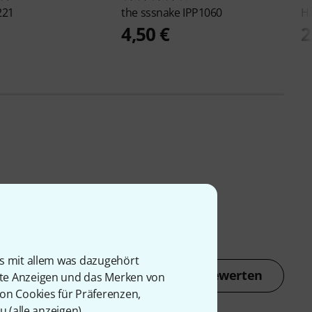
221
the sssnake
IPP1060
H
4,50 €
2
is mit allem was dazugehört
Jetzt bewerten
rte Anzeigen und das Merken von
von Cookies für Präferenzen,
u (
alle anzeigen
).