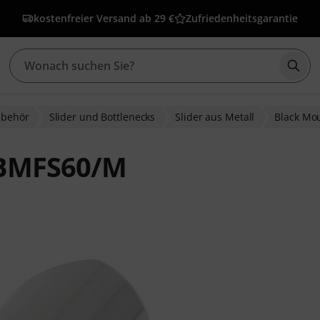
kostenfreier Versand ab 29 €
Zufriedenheitsgarantie
Such
ubehör
Slider und Bottlenecks
Slider aus Metall
Black Mo
 BMFS60/M
wertungen