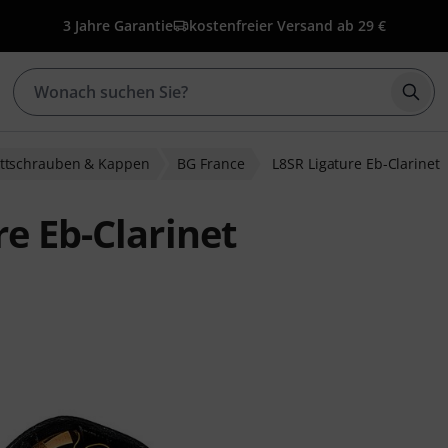
3 Jahre Garantie
kostenfreier Versand ab 29 €
Such
attschrauben & Kappen
BG France
L8SR Ligature Eb-Clarinet
e Eb-Clarinet
wertungen