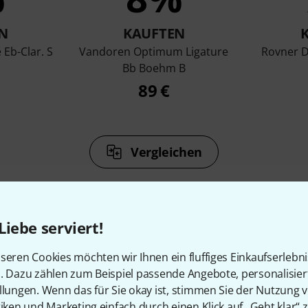
N
KAUFTEN
 Eb-Clar. S
Vandoren Optimum Ligature
Rovner D
Bb Boehm B
89 €
Vergleichen
Liebe serviert!
seren Cookies möchten wir Ihnen ein fluffiges Einkaufserlebn
Zubehör & passende Artike
n. Dazu zählen zum Beispiel passende Angebote, personalisie
llungen. Wenn das für Sie okay ist, stimmen Sie der Nutzung 
tiken und Marketing einfach durch einen Klick auf „Geht klar“ z