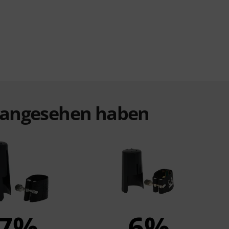
t angesehen haben
7%
6%