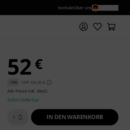
Kontakt
Über uns
DE / €
e mit Suchwort {searchTerm} starten
52
€
-19%
UVP: 64,26 €
Alle Preise inkl. MwSt.
Sofort lieferbar
IN DEN WARENKORB
1