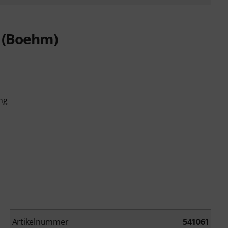
e (Boehm)
ng
Artikelnummer
541061