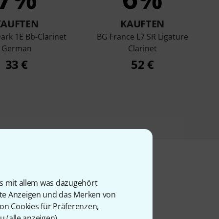
KAUFTEN
KAUFTEN
ark 1E Bb-Clarinet
BG France L7 SR Ligature
German
Clarinet
33 €
52 €
is mit allem was dazugehört
l
rte Anzeigen und das Merken von
von Cookies für Präferenzen,
u (
alle anzeigen
).