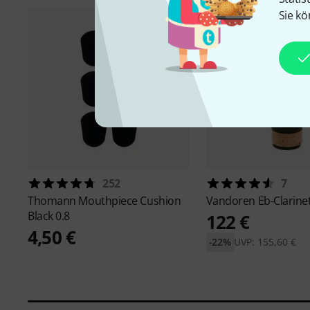
Sie kö
252
7
Thomann
Mouthpiece Cushion
Vandoren
Eb-Clarine
Black 0.8
122 €
4,50 €
-22%
UVP: 155,60 €