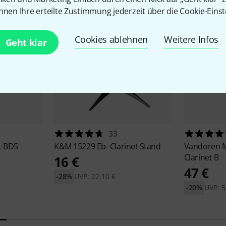
nnen Ihre erteilte Zustimmung jederzeit über die Cookie-Einst
Cookies ablehnen
Weitere Infos
Geht klar
33
t BD5
K&M
15229 Eb- Clarinet Stand
Vandoren
M
Clarinet B
16 €
47 €
-28%
UVP: 22,10 €
-20%
UVP: 5