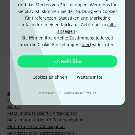
Rückruf vereinbaren
und das Merken von Einstellungen. Wenn das für
Sie okay ist, stimmen Sie der Nutzung von Cookies
Mehr Kontaktoptionen
für Präferenzen, Statistiken und Marketing
einfach durch einen Klick auf „Geht klar“ zu (
alle
Produkt zurücksenden
anzeigen
).
Sie können Ihre erteilte Zustimmung jederzeit
über die Cookie-Einstellungen (
hier
) widerrufen.
Alle Ansprechpartner
Geht klar
Mehr entdecken
Cookies ablehnen
Weitere Infos
·
Impressum
Datenschutzhinweise
Blasinstrumente
Bissgummis/Zahnschoner
Blätter
Metallmundstücke für Altsaxophon
Metallmundstücke für Tenorsaxophon
Mundstücke für Altsaxophon
Mundstücke für Baritonsaxophon