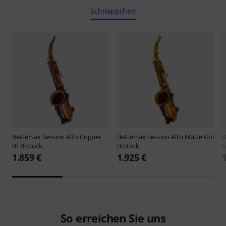
Schnäppchen
BetterSax
Session Alto Copper
BetterSax
Session Alto Matte Gol
B
Br B-Stock
B-Stock
S
1.859 €
1.925 €
So erreichen Sie uns