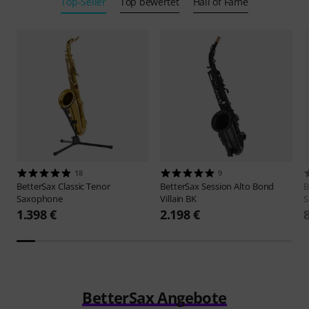
Top-Seller
Top bewertet
Hall of Fame
18
9
BetterSax
Classic Tenor
BetterSax
Session Alto Bond
B
Saxophone
Villain BK
S
1.398 €
2.198 €
BetterSax Angebote