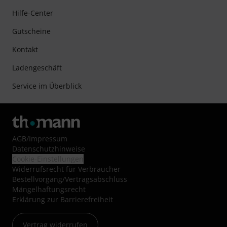
Hilfe-Center
Gutscheine
Kontakt
Ladengeschäft
Service im Überblick
AGB
/
Impressum
Datenschutzhinweise
Cookie-Einstellungen
Widerrufsrecht für Verbraucher
Bestellvorgang/Vertragsabschluss
Mängelhaftungsrecht
Erklärung zur Barrierefreiheit
Vertrag widerrufen