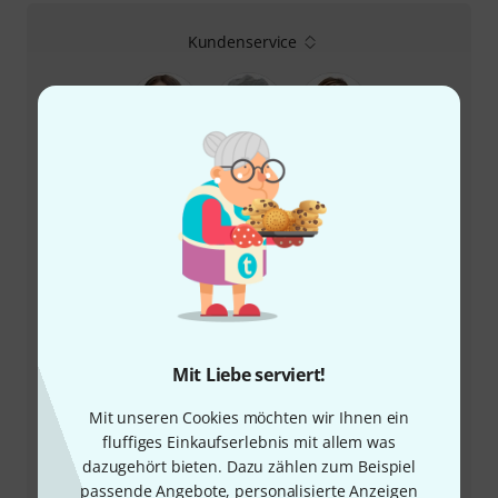
Kundenservice
+49-9546-9223-66
Unser Thomann Team Kundenservice steht Ihnen bei
allen Fragen und Problemen nach dem Kauf zur Seite.
Mit Liebe serviert!
Kundennummer bereithalten
Mit unseren Cookies möchten wir Ihnen ein
fluffiges Einkaufserlebnis mit allem was
Öffnungszeiten
dazugehört bieten. Dazu zählen zum Beispiel
passende Angebote, personalisierte Anzeigen