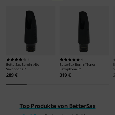
4
4
BetterSax
Burnin' Alto
BetterSax
Burnin' Tenor
B
Saxophone 7
Saxophone 8*
S
289 €
319 €
Top Produkte von BetterSax