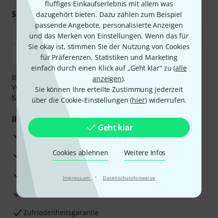
fluffiges Einkaufserlebnis mit allem was
Sicher einkaufen & bezahlen
dazugehört bieten. Dazu zählen zum Beispiel
passende Angebote, personalisierte Anzeigen
und das Merken von Einstellungen. Wenn das für
Sie okay ist, stimmen Sie der Nutzung von Cookies
für Präferenzen, Statistiken und Marketing
einfach durch einen Klick auf „Geht klar“ zu (
alle
Bezahlen Sie vertraulich und sicher per Nachnahme,
anzeigen
).
Vorkasse, PayPal, Amazon Pay,
Klarna Sofort bezahlen
,
Sie können Ihre erteilte Zustimmung jederzeit
Klarna Ratenzahlung
oder Kreditkarte.
über die Cookie-Einstellungen (
hier
) widerrufen.
Ihre Vorteile
Geht klar
3 Jahre Thomann Garantie
Cookies ablehnen
Weitere Infos
30 Tage Money-Back-Garantie
Reparaturservice
·
Impressum
Datenschutzhinweise
Beratung durch Fachexperten
Zufriedenheitsgarantie