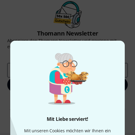
Thomann Newsletter
Abonniere den Thomann Newsletter und gewinne mit
etwas Glück einen von
50 Gutscheinen
über jeweils
50€
!
Inspirierende Beiträge
Deals
Thomann Insights
E-Mail-Adresse
*
Jetzt anmelden
Mit Klick auf „Jetzt anmelden“ stimmen Sie dem Erhalt von E-Mail-
Werbung und einer Messung des E-Mail-Nutzungsverhaltens zu. Die
Abmeldung ist jederzeit möglich. Weitere Informationen finden Sie in
unseren
Datenschutzhinweisen
.
Mit Liebe serviert!
* Pflichtfeld
Mit unseren Cookies möchten wir Ihnen ein