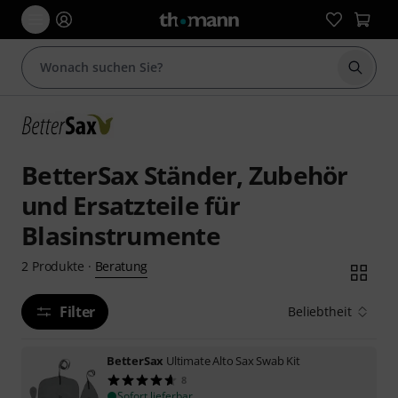
Suche 
BetterSax Ständer, Zubehör
und Ersatzteile für
Blasinstrumente
Beratung
2
Produkte
·
Filter
Beliebtheit
BetterSax
Ultimate Alto Sax Swab Kit
8
Sofort lieferbar