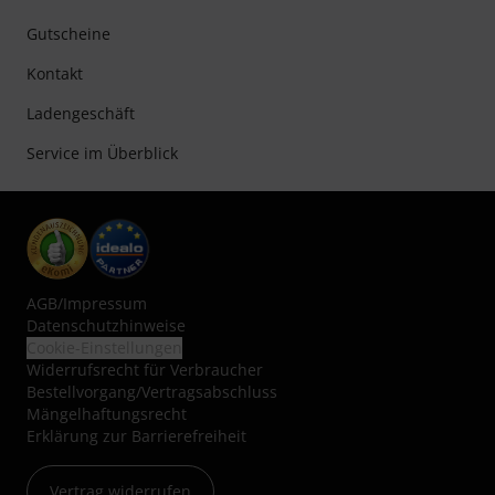
Gutscheine
Kontakt
Ladengeschäft
Service im Überblick
AGB
/
Impressum
Datenschutzhinweise
Cookie-Einstellungen
Widerrufsrecht für Verbraucher
Bestellvorgang/Vertragsabschluss
Mängelhaftungsrecht
Erklärung zur Barrierefreiheit
Vertrag widerrufen