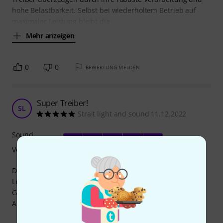
hohe Belastbarkeit. Selbst bei wiederholtem Betrieb auf
maximaler Leistung bleibt die
Mehr anzeigen
0
0
BEWERTUNG MELDEN
Super Treiber!
SL
Strait light and sound 11.12.2022
Sound
Verarbeitung
Die Treiber sind Hervorragend verarbeitet und können die
Leistung welche angegeben ist auch ab. Im richtigen
Gehäuse geht mit den Treibern ganz gut die Post ab. Nur
Amping sollte ganz klar stimmen!