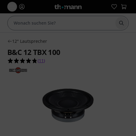
Suche 
12" Lautsprecher
B&C 12 TBX 100
4.8 von 5 Sternen aus 11 Kundenbewertungen
(
11
)