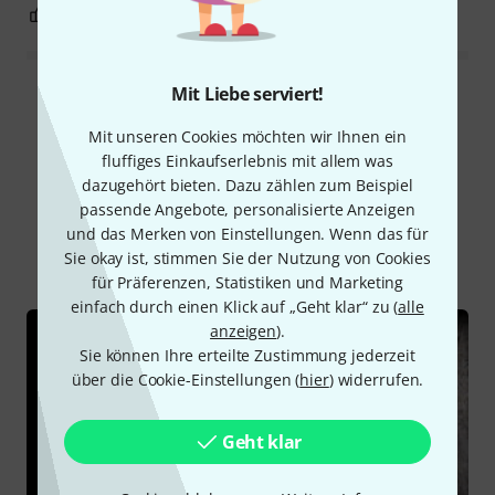
4
0
BEWERTUNG MELDEN
Mit Liebe serviert!
Alle Bewertungen lesen
Mit unseren Cookies möchten wir Ihnen ein
fluffiges Einkaufserlebnis mit allem was
dazugehört bieten. Dazu zählen zum Beispiel
Schon gewusst?
passende Angebote, personalisierte Anzeigen
und das Merken von Einstellungen. Wenn das für
Alle
Ratgeber
Downloads
Sie okay ist, stimmen Sie der Nutzung von Cookies
für Präferenzen, Statistiken und Marketing
einfach durch einen Klick auf „Geht klar“ zu (
alle
anzeigen
).
Sie können Ihre erteilte Zustimmung jederzeit
über die Cookie-Einstellungen (
hier
) widerrufen.
Geht klar