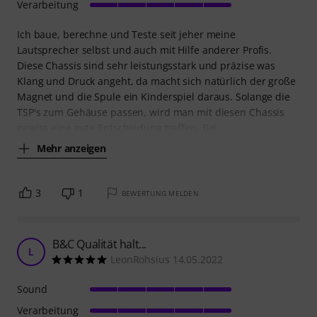
Verarbeitung
Ich baue, berechne und Teste seit jeher meine
Lautsprecher selbst und auch mit Hilfe anderer Profis.
Diese Chassis sind sehr leistungsstark und präzise was
Klang und Druck angeht, da macht sich natürlich der große
Magnet und die Spule ein Kinderspiel daraus. Solange die
TSP's zum Gehäuse passen, wird man mit diesen Chassis
gewiss eine gute Entscheidung treffen. Bei
Mehr anzeigen
3
1
BEWERTUNG MELDEN
B&C Qualität halt...
L
LeonRohsius 14.05.2022
Sound
Verarbeitung