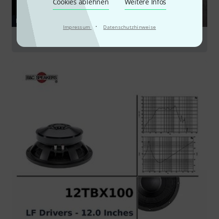
Cookies ablehnen
Weitere Infos
RATGEBER
·
Impressum
Datenschutzhinweise
Lautsprecher