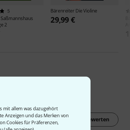
Bärenreiter
Die Violine
5
29,99 €
r
Saßmannshaus
Bä
ge 2
An
€
1
is mit allem was dazugehört
rte Anzeigen und das Merken von
Jetzt bewerten
von Cookies für Präferenzen,
u (
alle anzeigen
).