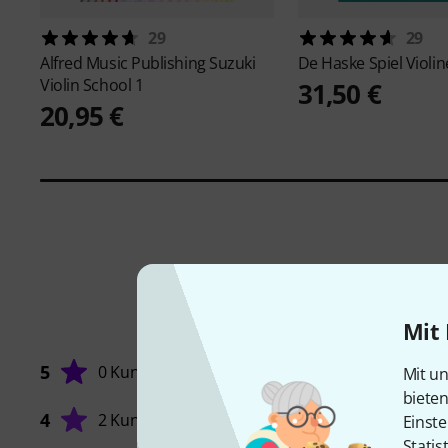
29
29
Alfred Music Publishing
Suzuki
De Haske
Spiel Violin
Violin School 1
31,50 €
20,95 €
Mit 
5
0 Kunden
Mit un
biete
4
2 Kunden
Einste
Statis