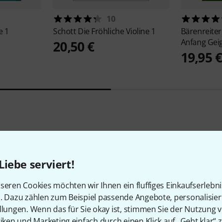
10
e 1
Schott
Die Fröhliche Violine 1
Bärenreite
Anfang Gei
20,50 €
19,95 
2
Kundenbewertungen
Liebe serviert!
seren Cookies möchten wir Ihnen ein fluffiges Einkaufserlebn
n. Dazu zählen zum Beispiel passende Angebote, personalisie
4
/ 5
llungen. Wenn das für Sie okay ist, stimmen Sie der Nutzung 
tiken und Marketing einfach durch einen Klick auf „Geht klar“ z