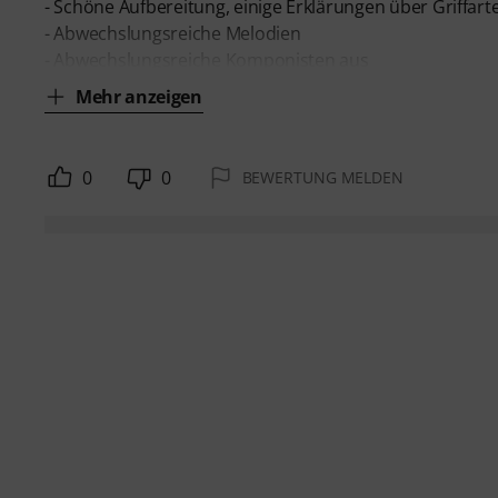
- Schöne Aufbereitung, einige Erklärungen über Griffart
- Abwechslungsreiche Melodien
- Abwechslungsreiche Komponisten aus
Mehr anzeigen
0
0
BEWERTUNG MELDEN