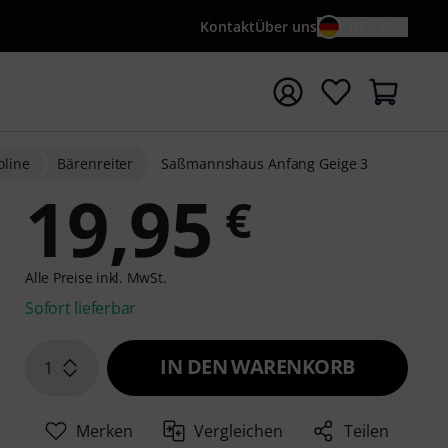
Kontakt
Über uns
DE / €
e mit Suchwort {searchTerm} starten
oline
Bärenreiter
Saßmannshaus Anfang Geige 3
19,95
€
Alle Preise inkl. MwSt.
Sofort lieferbar
IN DEN WARENKORB
1
Merken
Vergleichen
Teilen