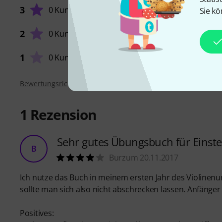
KOMPE
3
0 Kunden
Sie kö
2
0 Kunden
LERNFA
1
0 Kunden
Bewertungsrichtlinien
1
Rezension
Sehr gutes Übungsbuch für Einste
B
Burzum 20.11.2017
Ich nutze das Buch in meinem ersten Jahr des Violinenun
sollte man sich also nicht abschrecken lassen. Anfänger 
Positives: