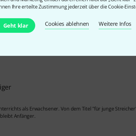
TENZ
nnen Ihre erteilte Zustimmung jederzeit über die Cookie-Einst
KTOR
Cookies ablehnen
Weitere Infos
Geht klar
iger
terrichts als Erwachsener. Von dem Titel "für junge Streicher
bleibt Anfänger.