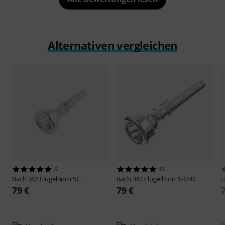
Alternativen vergleichen
6
15
Bach
342 Flugelhorn 5C
Bach
342 Flugelhorn 1-1/4C
B
79 €
79 €