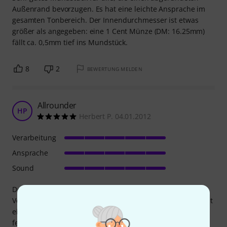
Außenrand bevorzugen. Es hat eine leichte Ansprache im
gesamten Tonbereich. Der Innendurchmesser ist etwas
größer als angegeben: eine 1 Cent Münze (DM: 16.25mm)
fällt ca. 0,5mm tief ins Mundstück.
8
2
BEWERTUNG MELDEN
Allrounder
HP
Herbert P. 04.01.2012
Verarbeitung
Ansprache
Sound
Der Allrounder unter den Bach Flügelhornmundstücken.
Vollerer Klang als die Marcinkiewicz Teile. Für Leute, die mit
einem engeren Flügelmundstück umgehen können sehr
fein. Ansonsten müsste man eher in Richtung 3CFL gehen.