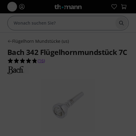
Suche 
Flügelhorn Mundstücke (us)
Bach 342 Flügelhornmundstück 7C
4.8 von 5 Sternen aus 16 Kundenbewertungen
(
16
)