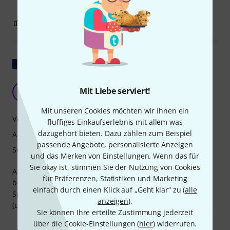
5
3
BEWERTUNG MELDEN
Original zeigen
sehr gutes Mundstück
Mit Liebe serviert!
JP
Jean paul Q. 26.11.2013
Mit unseren Cookies möchten wir Ihnen ein
Verarbeitung
fluffiges Einkaufserlebnis mit allem was
dazugehört bieten. Dazu zählen zum Beispiel
Ansprache
passende Angebote, personalisierte Anzeigen
Sound
und das Merken von Einstellungen. Wenn das für
Sie okay ist, stimmen Sie der Nutzung von Cookies
Ausgezeichnetes Mundstück, passt mir perfekt. Ich spiele
für Präferenzen, Statistiken und Marketing
bereits das 7c auf meiner Trompete; einwandfreies
einfach durch einen Klick auf „Geht klar“ zu (
alle
Spielgefühl vom tiefen C (und darunter) bis zum hohen G
anzeigen
).
(und darüber hinaus). Leicht zu spielen, gute Intonation.
Sie können Ihre erteilte Zustimmung jederzeit
über die Cookie-Einstellungen (
hier
) widerrufen.