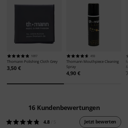
1097
493
Thomann
Polishing Cloth Grey
Thomann
Mouthpiece Cleaning
Spray
&
3,50 €
4,90 €
16
Kundenbewertungen
Jetzt bewerten
4.8
/ 5