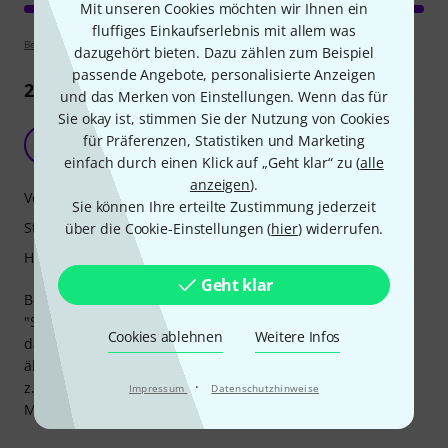
Mit unseren Cookies möchten wir Ihnen ein
fluffiges Einkaufserlebnis mit allem was
Bewertungsrichtlinien
dazugehört bieten. Dazu zählen zum Beispiel
passende Angebote, personalisierte Anzeigen
2
Rezensionen
und das Merken von Einstellungen. Wenn das für
Sie okay ist, stimmen Sie der Nutzung von Cookies
Beste Länge für universelle Monitorhöhen
für Präferenzen, Statistiken und Marketing
VS
V. S. 09.07.2024
einfach durch einen Klick auf „Geht klar“ zu (
alle
anzeigen
).
Verarbeitung
Sie können Ihre erteilte Zustimmung jederzeit
Stabilität
über die Cookie-Einstellungen (
hier
) widerrufen.
Handling
Geht klar
Besonders praktisch ist bei diesem Modell die kurze
"Stativsäule", die man abnehmen kann. Das ist besonders
Cookies ablehnen
Weitere Infos
dann praktisch, wenn man sie mit Superclamps (oder
ähnlichen) an einen Arbeitsplatz befestigt. Dann kann man
·
z.B. einen Monitor in passender Höhe ausrichten.
Impressum
Datenschutzhinweise
Mit allen anderen Stativen ist man meist zu hoch.