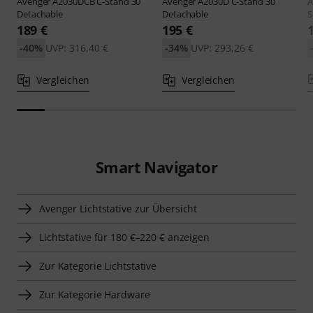
Avenger
A2030DCB C-Stand 30
Avenger
A2030D C-Stand 30
A
Detachable
Detachable
S
189 €
195 €
-40%
UVP: 316,40 €
-34%
UVP: 293,26 €
Vergleichen
Vergleichen
Smart Navigator
Avenger Lichtstative zur Übersicht
Lichtstative für 180 €–220 € anzeigen
Zur Kategorie Lichtstative
Zur Kategorie Hardware