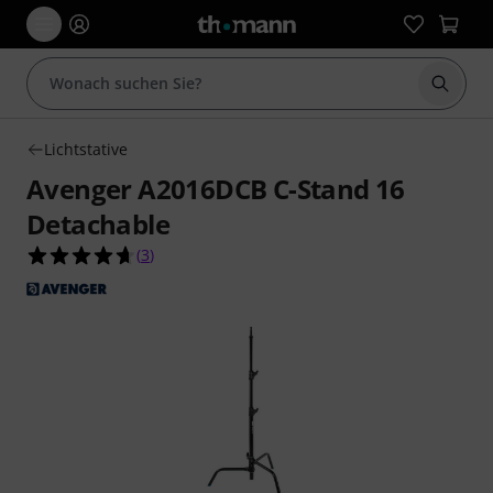
Suche 
Lichtstative
Avenger A2016DCB C-Stand 16
Detachable
4.7 von 5 Sternen aus 3 Kundenbewertungen
(
3
)