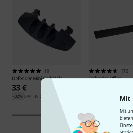
10
172
Defender
Mini End Male
Defender
Office
33 €
35 €
-32%
UVP: 48,50 €
-28%
UVP: 48,78 €
Mit 
Mit un
biete
Einste
Statis