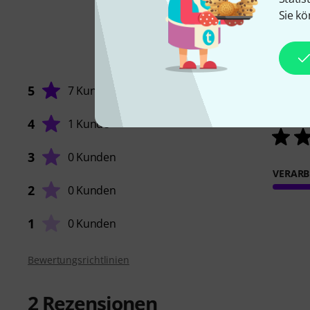
Sie kö
5
7 Kunden
4
1 Kunde
3
0 Kunden
VERARB
2
0 Kunden
1
0 Kunden
Bewertungsrichtlinien
2
Rezensionen