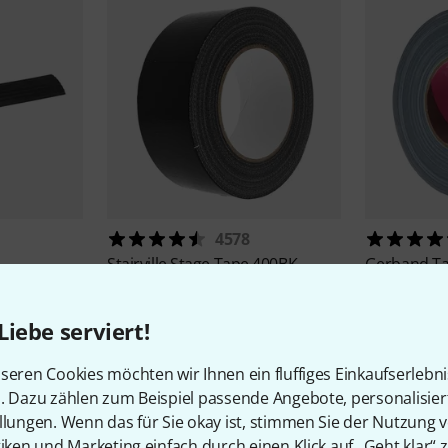
4578
Stairville
Stage Tape 400BK
Gerband
T
4,50 €
11,50 
Liebe serviert!
seren Cookies möchten wir Ihnen ein fluffiges Einkaufserlebn
n. Dazu zählen zum Beispiel passende Angebote, personalisie
llungen. Wenn das für Sie okay ist, stimmen Sie der Nutzung 
tiken und Marketing einfach durch einen Klick auf „Geht klar“ z