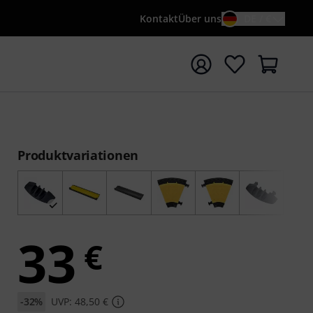
Kontakt
Über uns
DE / €
e mit Suchwort {searchTerm} starten
Produktvariationen
33
€
-32%
UVP: 48,50 €