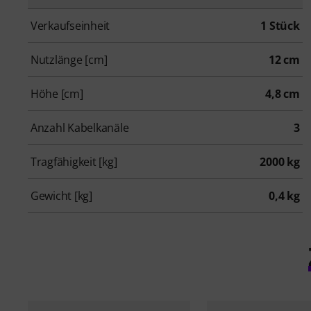
Verkaufseinheit
1 Stück
Nutzlänge [cm]
12 cm
Höhe [cm]
4,8 cm
Anzahl Kabelkanäle
3
Tragfähigkeit [kg]
2000 kg
Gewicht [kg]
0,4 kg