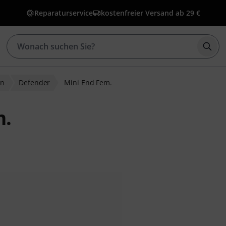
Reparaturservice
kostenfreier Versand ab 29 €
Such
en
Defender
Mini End Fem.
m.
wertungen