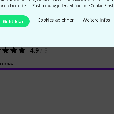
nnen Ihre erteilte Zustimmung jederzeit über die Cookie-Einst
8
Kundenbewertungen
Cookies ablehnen
Weitere Infos
Geht klar
4.9
/ 5
EITUNG