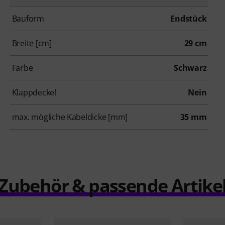
Bauform
Endstück
Breite [cm]
29 cm
Farbe
Schwarz
Klappdeckel
Nein
max. mögliche Kabeldicke [mm]
35 mm
Zubehör & passende Artike