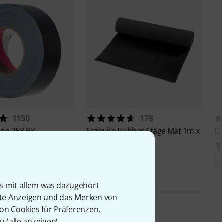
1150
178
ape 258 BK
Stairville
Rubber Stage Mat 1m x
D
10m
€
1
125 €
-
is mit allem was dazugehört
rte Anzeigen und das Merken von
von Cookies für Präferenzen,
u (
alle anzeigen
).