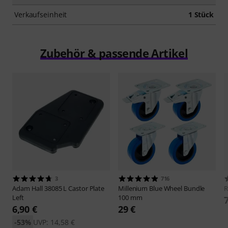
Verkaufseinheit
1 Stück
Zubehör & passende Artikel
3
716
Adam Hall
38085 L Castor Plate
Millenium
Blue Wheel Bundle
R
Left
100 mm
6,90 €
29 €
-53%
UVP: 14,58 €