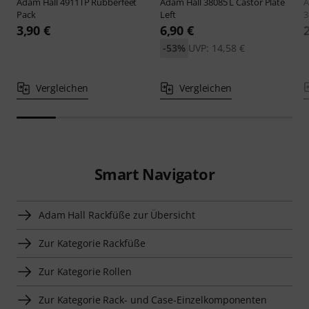
Adam Hall
4911TP Rubberfeet
Adam Hall
38085 L Castor Plate
A
Pack
Left
3,90 €
6,90 €
-53%
UVP: 14,58 €
Vergleichen
Vergleichen
Smart Navigator
Adam Hall Rackfüße zur Übersicht
Zur Kategorie Rackfüße
Zur Kategorie Rollen
Zur Kategorie Rack- und Case-Einzelkomponenten