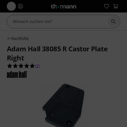
Suche 
Rackfüße
Adam Hall 38085 R Castor Plate
Right
5.0 von 5 Sternen aus 2 Kundenbewertungen
(
2
)