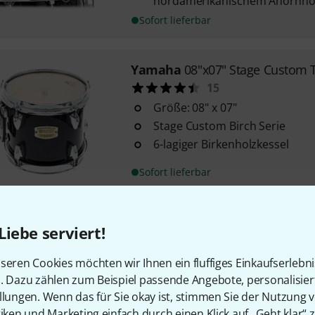
nordamerikanischem Ahornhol
Sofort lieferbar
Yamaha
08"x07" Stage Custom 
15
Größe: 08" x 07"
Stage Custom Birch Serie
6-lagiger Birkenholzkessel
Sofort lieferbar
Sonor
08"x08" Vintage Series Pea
Liebe serviert!
Kesselmaterial: Buche
Chrom Hardware
seren Cookies möchten wir Ihnen ein fluffiges Einkaufserlebn
Vierkantschrauben
n. Dazu zählen zum Beispiel passende Angebote, personalisie
llungen. Wenn das für Sie okay ist, stimmen Sie der Nutzung 
tiken und Marketing einfach durch einen Klick auf „Geht klar“ z