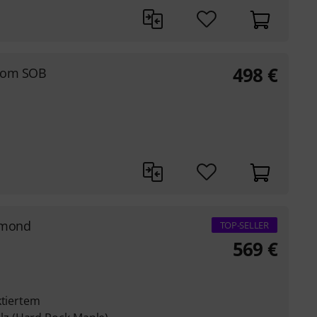
498
€
stom SOB
amond
TOP-SELLER
569
€
ktiertem