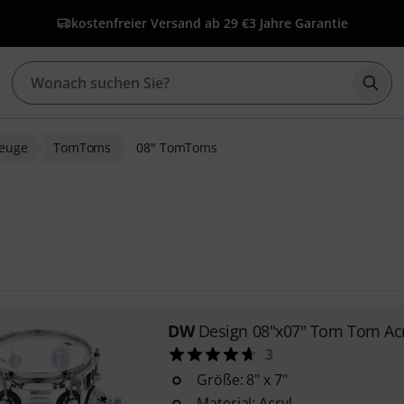
kostenfreier Versand ab 29 €
3 Jahre Garantie
Such
zeuge
TomToms
08" TomToms
DW
Design 08"x07" Tom Tom Acr
3
Größe: 8" x 7"
Material: Acryl