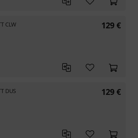
129
€
TT CLW
129
€
TT DUS