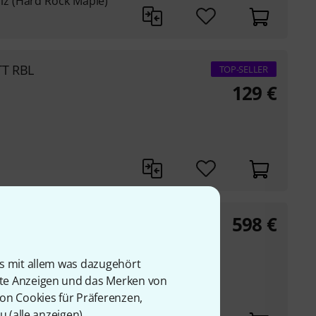
z (Hard Rock Maple)
TT RBL
TOP-SELLER
129
€
598
€
rl
is mit allem was dazugehört
rte Anzeigen und das Merken von
von Cookies für Präferenzen,
u (
alle anzeigen
).