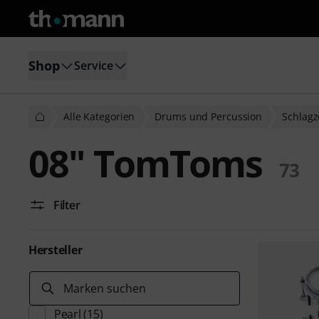
Shop
Service
Alle Kategorien
Drums und Percussion
Schlag
08" TomToms
73
Filter
Hersteller
Marken suchen
Pearl
(15)