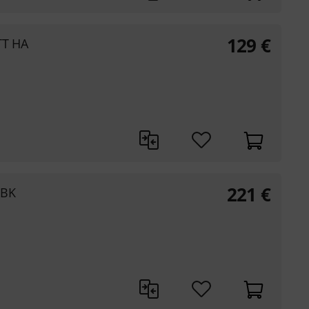
129
€
TT HA
221
€
-BK