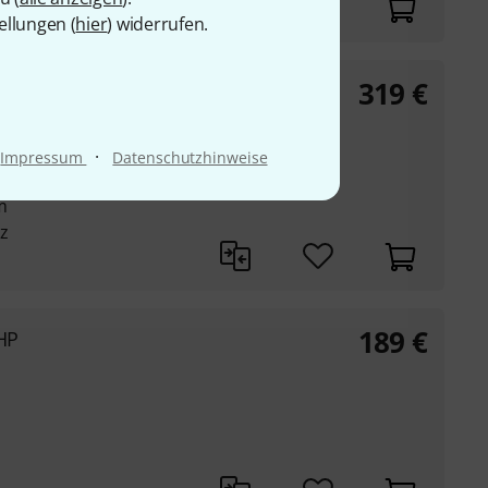
ellungen (
hier
) widerrufen.
319
€
erry
·
Impressum
Datenschutzhinweise
m
z
189
€
HP