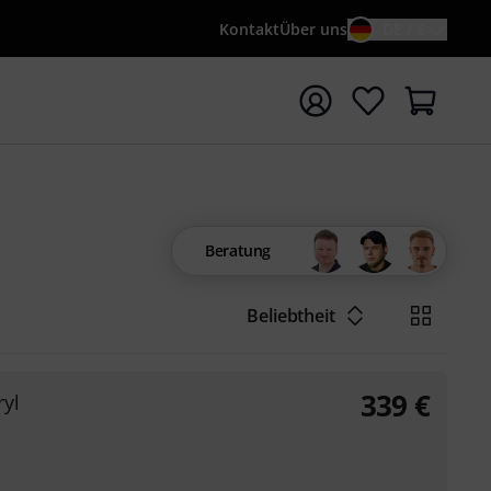
Kontakt
Über uns
DE / €
e mit Suchwort {searchTerm} starten
Beratung
Beliebtheit
339
€
yl