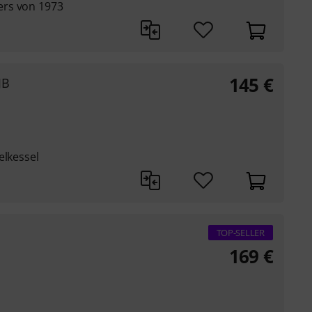
ers von 1973
145
€
JB
elkessel
TOP-SELLER
169
€