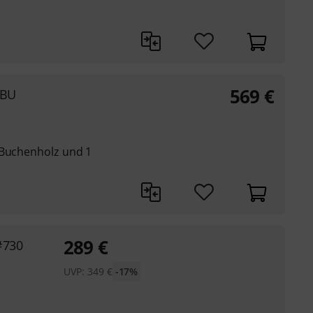
569
€
CBU
 Buchenholz und 1
289
€
#730
UVP:
349
€
-17%