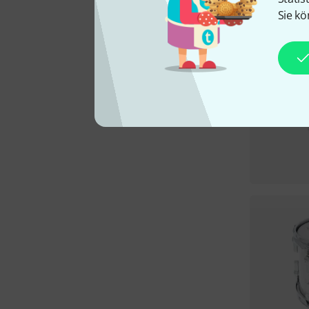
Sie kö