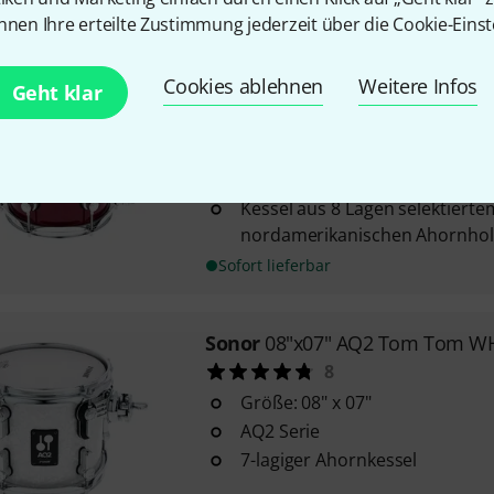
Sofort lieferbar
nnen Ihre erteilte Zustimmung jederzeit über die Cookie-Einst
Cookies ablehnen
Weitere Infos
DW
Design 08"x07" Tom Tom Ch
Geht klar
4
Größe: 08" x 07"
Design Serie
Kessel aus 8 Lagen selektierte
nordamerikanischen Ahornhol
Sofort lieferbar
Sonor
08"x07" AQ2 Tom Tom W
8
Größe: 08" x 07"
AQ2 Serie
7-lagiger Ahornkessel