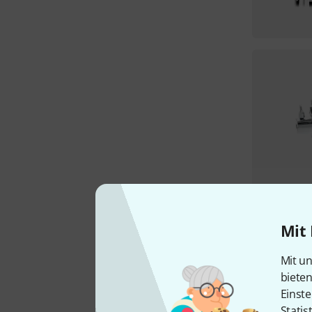
Mit 
Mit un
biete
Einste
Statis