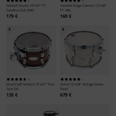
2
9
Gretsch Drums
10"x07" TT
Yamaha
Stage Custom 13"x09"
Catalina Club SWG
TT -RBL
179 €
169 €
5
6
5
1
DrumCraft
Series 6 10"x07" Tom
Sonor
12"x08" Vintage Series
Tom SN
Pearl
135 €
679 €