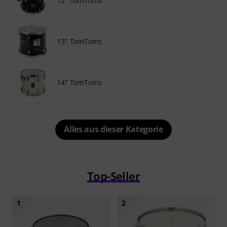
12" TomToms
13" TomToms
14" TomToms
Alles aus dieser Kategorie
Top-Seller
1
2