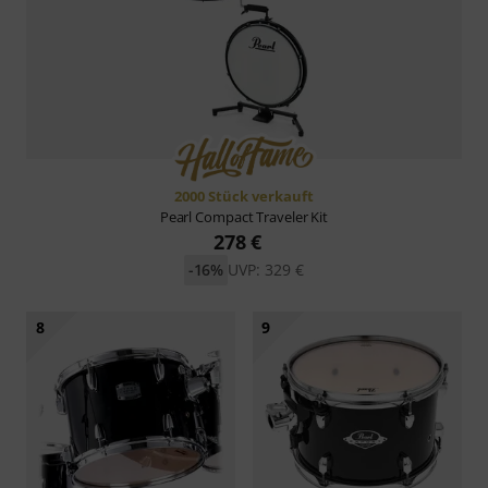
2000 Stück verkauft
Pearl
Compact Traveler Kit
278 €
-16%
UVP: 329 €
8
9