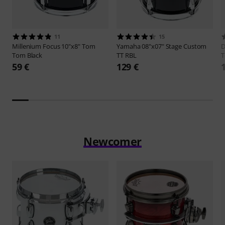
11
15
Millenium
Focus 10"x8" Tom
Yamaha
08"x07" Stage Custom
D
Tom Black
TT RBL
T
59 €
129 €
Newcomer