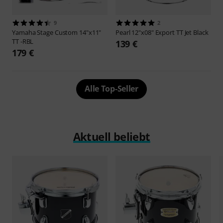
9
2
Yamaha
Stage Custom 14"x11"
Pearl
12"x08" Export TT Jet Black
TT -RBL
139 €
179 €
Alle Top-Seller
Aktuell beliebt