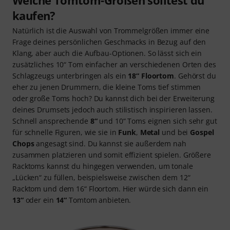
kaufen?
Natürlich ist die Auswahl von Trommelgrößen immer eine
Frage deines persönlichen Geschmacks in Bezug auf den
Klang, aber auch die Aufbau-Optionen. So lässt sich ein
zusätzliches 10“ Tom einfacher an verschiedenen Orten des
Schlagzeugs unterbringen als ein
18“ Floortom
. Gehörst du
eher zu jenen Drummern, die kleine Toms tief stimmen
oder große Toms hoch? Du kannst dich bei der Erweiterung
deines Drumsets jedoch auch stilistisch inspirieren lassen.
Schnell ansprechende
8“
und 10“ Toms eignen sich sehr gut
für schnelle Figuren, wie sie in
Funk
,
Metal
und bei
Gospel
Chops
angesagt sind. Du kannst sie außerdem nah
zusammen platzieren und somit effizient spielen. Größere
Racktoms kannst du hingegen verwenden, um tonale
„Lücken“ zu füllen, beispielsweise zwischen dem 12“
Racktom und dem 16“ Floortom. Hier würde sich dann ein
13“
oder ein
14“
Tomtom anbieten.