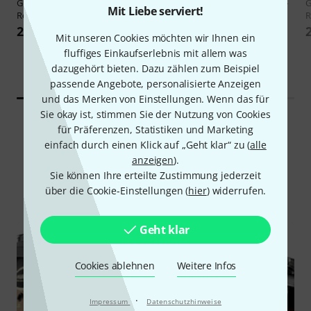
Gretsch Drums
10"x07" TT
DW
PDP 12"x08" CC Tom Nat B-
G
Mit Liebe serviert!
Renown Mapl B-Stock
Stock
R
279 €
249 €
Mit unseren Cookies möchten wir Ihnen ein
fluffiges Einkaufserlebnis mit allem was
dazugehört bieten. Dazu zählen zum Beispiel
passende Angebote, personalisierte Anzeigen
und das Merken von Einstellungen. Wenn das für
Sie okay ist, stimmen Sie der Nutzung von Cookies
für Präferenzen, Statistiken und Marketing
einfach durch einen Klick auf „Geht klar“ zu (
alle
Wissen
anzeigen
).
Sie können Ihre erteilte Zustimmung jederzeit
Alle
Ratgeber
über die Cookie-Einstellungen (
hier
) widerrufen.
Geht klar
Cookies ablehnen
Weitere Infos
·
Impressum
Datenschutzhinweise