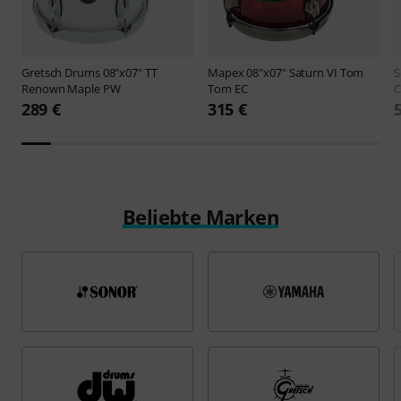
Gretsch Drums
08"x07" TT
Mapex
08"x07" Saturn VI Tom
S
Renown Maple PW
Tom EC
289 €
315 €
Beliebte Marken