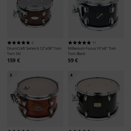
6
11
DrumCraft
Series 6 12"x08" Tom
Millenium
Focus 10"x8" Tom
Tom SN
Tom Black
159 €
59 €
3
4