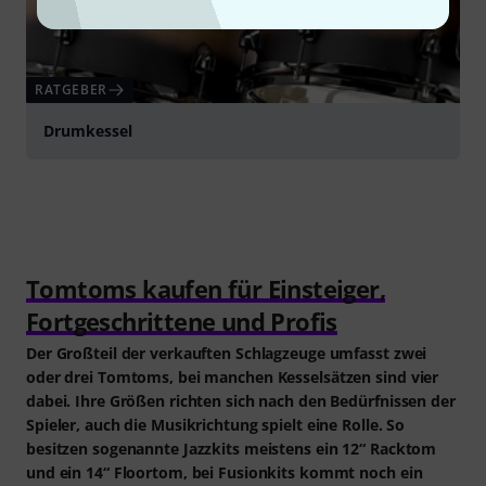
RATGEBER
Drumkessel
Tomtoms kaufen für Einsteiger,
Fortgeschrittene und Profis
Der Großteil der verkauften Schlagzeuge umfasst zwei
oder drei Tomtoms, bei manchen Kesselsätzen sind vier
dabei. Ihre Größen richten sich nach den Bedürfnissen der
Spieler, auch die Musikrichtung spielt eine Rolle. So
besitzen sogenannte Jazzkits meistens ein 12“ Racktom
und ein 14“ Floortom, bei Fusionkits kommt noch ein