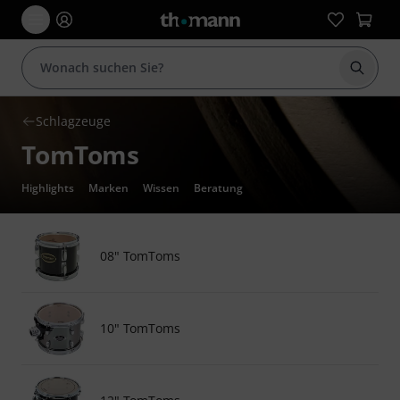
Suche 
Schlagzeuge
TomToms
Highlights
Marken
Wissen
Beratung
08" TomToms
10" TomToms